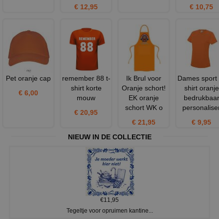
€ 12,95
€ 10,75
Pet oranje cap
remember 88 t-
Ik Brul voor
Dames sport 
shirt korte
Oranje schort!
shirt oranje
€ 6,00
mouw
EK oranje
bedrukbaa
schort WK o
personalise
€ 20,95
€ 21,95
€ 9,95
NIEUW IN DE COLLECTIE
€11,95
Tegeltje voor opruimen kantine...