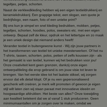
tegeltjes, petjes, schorten.
Naast de verkleedkleding hebben wij een eigen textieldrukkerij en
keramiekdrukkerij. Een grappige tekst, een slogan, een quote je
bedrijfslogo, een naam, foto of een unieke print?
Bij ons kun je simpel en snel kleding bedrukken, mokken, petjes,
tegeltjes, schorten, hoodies, polos, sweaters etc. met een eigen
ontwerp. Bepaal zelf de kleur, opdruk en het lettertype en zo maak
je een uniek design dat niemand anders heeft!
Verander textiel in buitengewone kunst - Wij zijn jouw partners in
het transformeren van textiel tot unieke meesterwerken. Of het nu
T-shirts, tassen, schorten, polos, petten of zelfs koussen zijn - als
het gemaakt is van textiel, kunnen wij het bedrukken voor jou!
Onze creativiteit kent geen grenzen, dankzij onze eigen
ontwerpafdeling die erop gebrand is om jouw visie tot leven te
brengen. Van het eerste idee tot het laatste stiksel, wij zorgen
ervoor dat elk detail klopt. Of je nu een gepersonaliseerd
geschenk wilt creëren, je merk wilt promoten of gewoon je eigen
stijl wilt laten zien wij staan paraat met innovatieve ideeën en
hoogwaardige afdrukken. Het beste van alles? Onze toewijding
aan kwaliteit betekent dat we al vanaf 1 stuk produceren. Geen
minimumaantallen om je zorgen over te maken, omdat we