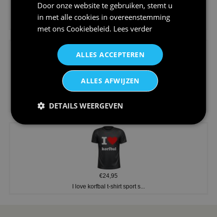
Door onze website te gebruiken, stemt u
€24,95
in met alle cookies in overeenstemming
Koningsdag shirt heren v-hals ...
met ons
Cookiebeleid
.
Lees verder
ALLES ACCEPTEREN
ALLES AFWIJZEN
€24,95
DETAILS WEERGEVEN
V-hals shirt rood wit blauw st...
€24,95
I love korfbal t-shirt sport s...