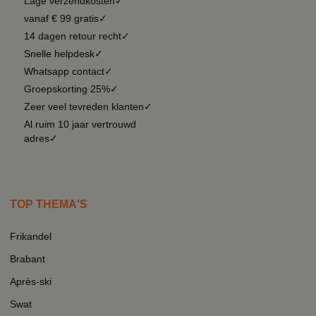
Lage verzendkosten✓
vanaf € 99 gratis✓
14 dagen retour recht✓
Snelle helpdesk✓
Whatsapp contact✓
Groepskorting 25%✓
Zeer veel tevreden klanten✓
Al ruim 10 jaar vertrouwd
adres✓
TOP THEMA'S
Frikandel
Brabant
Après-ski
Swat