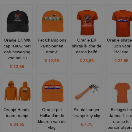
Oranje EK WK
Pet Champions
Oranje EK
Oranje shirtje
cap leeuw met
kampioenen
shirtje ik doe de
juich voor
dab beweging
oranje
derde helft!
Holland
voetbal su
€ 12,95
€ 23,95
€ 22,95
€ 12,95
Oranje Hoodie
Oranje pet
Sleutelhanger
Biologische
team oranje
Holland in de
oranje key clip
dames T-shi
kleuren van de
oranje te
€ 34,95
€ 4,75
vlag
personaliser