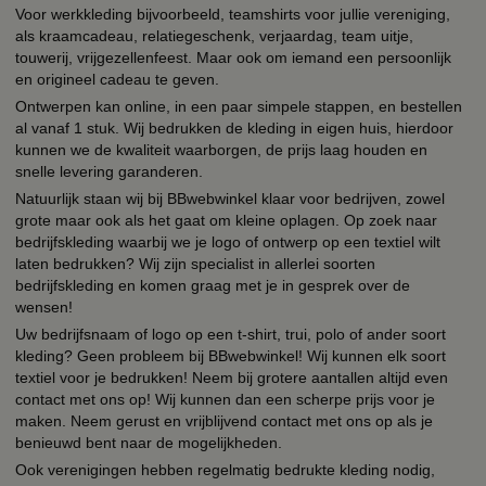
Voor werkkleding bijvoorbeeld, teamshirts voor jullie vereniging,
als kraamcadeau, relatiegeschenk, verjaardag, team uitje,
touwerij, vrijgezellenfeest. Maar ook om iemand een persoonlijk
en origineel cadeau te geven.
Ontwerpen kan online, in een paar simpele stappen, en bestellen
al vanaf 1 stuk. Wij bedrukken de kleding in eigen huis, hierdoor
kunnen we de kwaliteit waarborgen, de prijs laag houden en
snelle levering garanderen.
Natuurlijk staan wij bij BBwebwinkel klaar voor bedrijven, zowel
grote maar ook als het gaat om kleine oplagen. Op zoek naar
bedrijfskleding waarbij we je logo of ontwerp op een textiel wilt
laten bedrukken? Wij zijn specialist in allerlei soorten
bedrijfskleding en komen graag met je in gesprek over de
wensen!
Uw bedrijfsnaam of logo op een t-shirt, trui, polo of ander soort
kleding? Geen probleem bij BBwebwinkel! Wij kunnen elk soort
textiel voor je bedrukken! Neem bij grotere aantallen altijd even
contact met ons op! Wij kunnen dan een scherpe prijs voor je
maken. Neem gerust en vrijblijvend contact met ons op als je
benieuwd bent naar de mogelijkheden.
Ook verenigingen hebben regelmatig bedrukte kleding nodig,