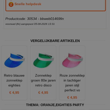
Snelle helpdesk
Productcode: 30534 - bbweb01469fin
voorraad (fin) aangepast 05-08-2026 13:31
VERGELIJKBARE ARTIKELEN
Retro blauwe
Zonneklep
Roze zonneklep
zonneklep
groen 80e jaren
in tachtiger
eighties
retro disco
jaren stijl
perfect vo
€ 4,95
€ 4,95
€ 4,95
THEMA:
ORANJE
,
EIGHTIES PARTY