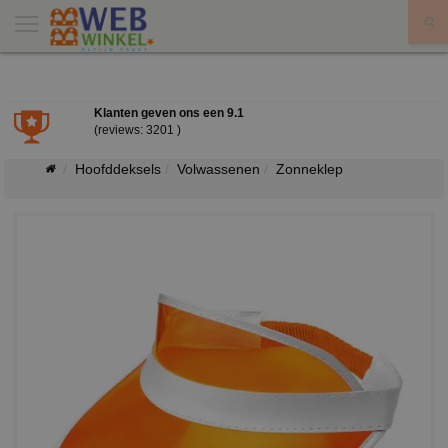
X
Klanten geven ons een
9.1
(reviews: 3201 )
Hoofddeksels
Volwassenen
Zonneklep