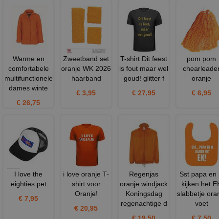
Warme en
Zweetband set
T-shirt Dit feest
pom pom
comfortabele
oranje WK 2026
is fout maar wel
chearleade
multifunctionele
haarband
goud! glitter f
oranje
dames winte
€ 3,95
€ 27,95
€ 6,95
€ 26,75
I love the
i love oranje T-
Regenjas
Sst papa en 
eighties pet
shirt voor
oranje windjack
kijken het E
Oranje!
Koningsdag
slabbetje ora
€ 7,95
regenachtige d
voet
€ 20,95
€ 19,50
€ 7,50