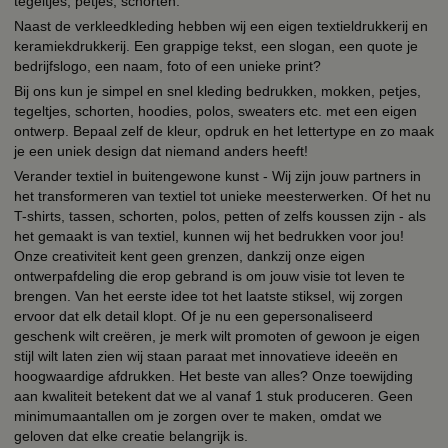
tegeltjes, petjes, schorten.
Naast de verkleedkleding hebben wij een eigen textieldrukkerij en
keramiekdrukkerij. Een grappige tekst, een slogan, een quote je
bedrijfslogo, een naam, foto of een unieke print?
Bij ons kun je simpel en snel kleding bedrukken, mokken, petjes,
tegeltjes, schorten, hoodies, polos, sweaters etc. met een eigen
ontwerp. Bepaal zelf de kleur, opdruk en het lettertype en zo maak
je een uniek design dat niemand anders heeft!
Verander textiel in buitengewone kunst - Wij zijn jouw partners in
het transformeren van textiel tot unieke meesterwerken. Of het nu
T-shirts, tassen, schorten, polos, petten of zelfs koussen zijn - als
het gemaakt is van textiel, kunnen wij het bedrukken voor jou!
Onze creativiteit kent geen grenzen, dankzij onze eigen
ontwerpafdeling die erop gebrand is om jouw visie tot leven te
brengen. Van het eerste idee tot het laatste stiksel, wij zorgen
ervoor dat elk detail klopt. Of je nu een gepersonaliseerd
geschenk wilt creëren, je merk wilt promoten of gewoon je eigen
stijl wilt laten zien wij staan paraat met innovatieve ideeën en
hoogwaardige afdrukken. Het beste van alles? Onze toewijding
aan kwaliteit betekent dat we al vanaf 1 stuk produceren. Geen
minimumaantallen om je zorgen over te maken, omdat we
geloven dat elke creatie belangrijk is.