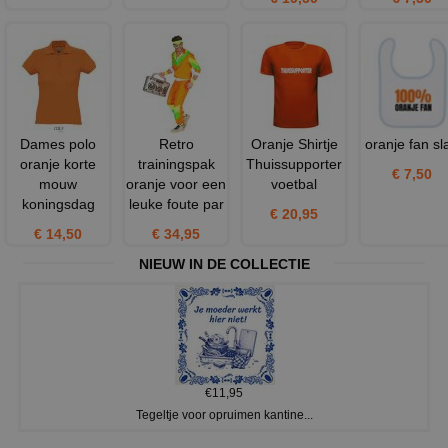
Dames polo
Retro
Oranje Shirtje
oranje fan sl
oranje korte
trainingspak
Thuissupporter
€ 7,50
mouw
oranje voor een
voetbal
koningsdag
leuke foute par
€ 20,95
€ 14,50
€ 34,95
NIEUW IN DE COLLECTIE
€11,95
Tegeltje voor opruimen kantine...