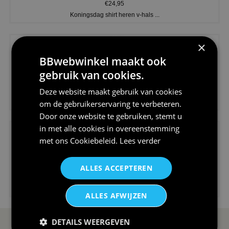
€24,95
Koningsdag shirt heren v-hals ...
×
BBwebwinkel maakt ook
gebruik van cookies.
Deze website maakt gebruik van cookies
€24,95
V-hals shirt rood wit blauw st...
om de gebruikerservaring te verbeteren.
Door onze website te gebruiken, stemt u
in met alle cookies in overeenstemming
met ons
Cookiebeleid
.
Lees verder
ALLES ACCEPTEREN
€24,95
I love korfbal t-shirt sport s...
ALLES AFWIJZEN
DETAILS WEERGEVEN