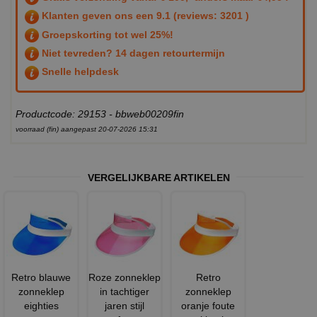
Klanten geven ons een
9.1
(reviews: 3201 )
Groepskorting tot wel 25%!
Niet tevreden? 14 dagen retourtermijn
Snelle helpdesk
Productcode: 29153 - bbweb00209fin
voorraad (fin) aangepast 20-07-2026 15:31
VERGELIJKBARE ARTIKELEN
Retro blauwe
Roze zonneklep
Retro
zonneklep
in tachtiger
zonneklep
eighties
jaren stijl
oranje foute