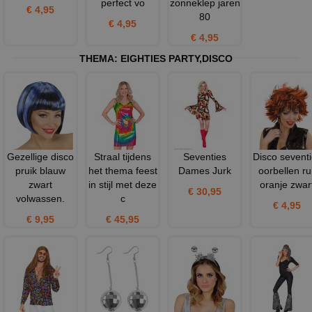
perfect vo
zonneklep jaren
€ 4,95
80
€ 4,95
€ 4,95
THEMA:
EIGHTIES PARTY
,
DISCO
Gezellige disco
Straal tijdens
Seventies
Disco sevent
pruik blauw
het thema feest
Dames Jurk
oorbellen rui
zwart
in stijl met deze
oranje zwar
€ 30,95
volwassen.
c
€ 4,95
€ 9,95
€ 45,95