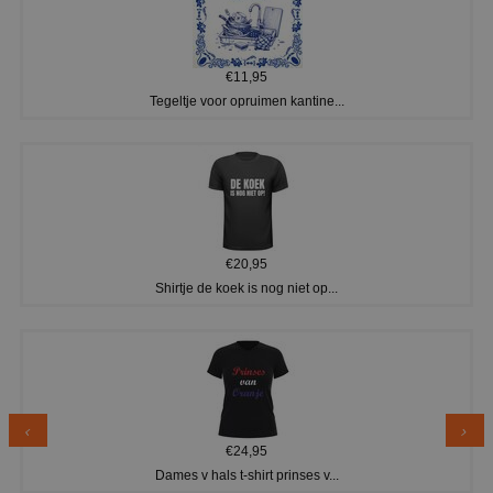
€11,95
Tegeltje voor opruimen kantine...
€20,95
Shirtje de koek is nog niet op...
€24,95
Dames v hals t-shirt prinses v...