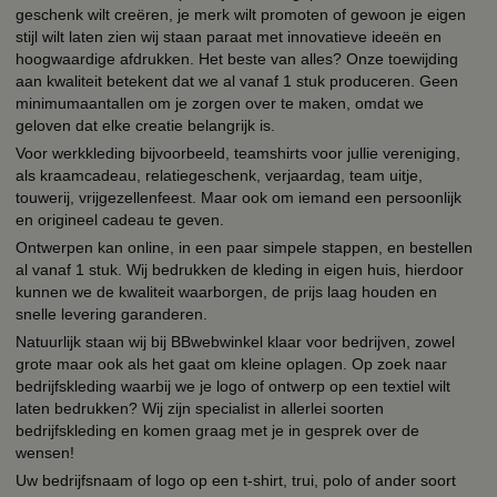
geschenk wilt creëren, je merk wilt promoten of gewoon je eigen
stijl wilt laten zien wij staan paraat met innovatieve ideeën en
hoogwaardige afdrukken. Het beste van alles? Onze toewijding
aan kwaliteit betekent dat we al vanaf 1 stuk produceren. Geen
minimumaantallen om je zorgen over te maken, omdat we
geloven dat elke creatie belangrijk is.
Voor werkkleding bijvoorbeeld, teamshirts voor jullie vereniging,
als kraamcadeau, relatiegeschenk, verjaardag, team uitje,
touwerij, vrijgezellenfeest. Maar ook om iemand een persoonlijk
en origineel cadeau te geven.
Ontwerpen kan online, in een paar simpele stappen, en bestellen
al vanaf 1 stuk. Wij bedrukken de kleding in eigen huis, hierdoor
kunnen we de kwaliteit waarborgen, de prijs laag houden en
snelle levering garanderen.
Natuurlijk staan wij bij BBwebwinkel klaar voor bedrijven, zowel
grote maar ook als het gaat om kleine oplagen. Op zoek naar
bedrijfskleding waarbij we je logo of ontwerp op een textiel wilt
laten bedrukken? Wij zijn specialist in allerlei soorten
bedrijfskleding en komen graag met je in gesprek over de
wensen!
Uw bedrijfsnaam of logo op een t-shirt, trui, polo of ander soort