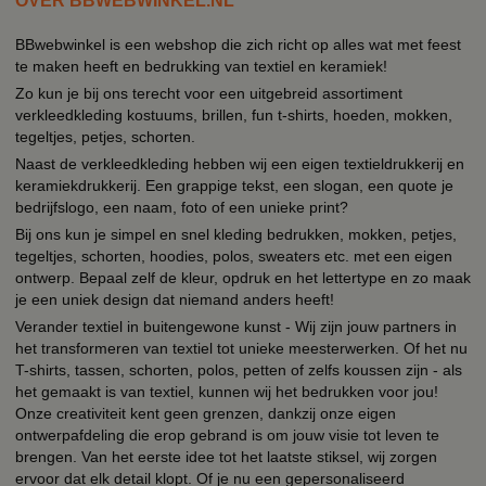
OVER BBWEBWINKEL.NL
BBwebwinkel is een webshop die zich richt op alles wat met feest
te maken heeft en bedrukking van textiel en keramiek!
Zo kun je bij ons terecht voor een uitgebreid assortiment
verkleedkleding kostuums, brillen, fun t-shirts, hoeden, mokken,
tegeltjes, petjes, schorten.
Naast de verkleedkleding hebben wij een eigen textieldrukkerij en
keramiekdrukkerij. Een grappige tekst, een slogan, een quote je
bedrijfslogo, een naam, foto of een unieke print?
Bij ons kun je simpel en snel kleding bedrukken, mokken, petjes,
tegeltjes, schorten, hoodies, polos, sweaters etc. met een eigen
ontwerp. Bepaal zelf de kleur, opdruk en het lettertype en zo maak
je een uniek design dat niemand anders heeft!
Verander textiel in buitengewone kunst - Wij zijn jouw partners in
het transformeren van textiel tot unieke meesterwerken. Of het nu
T-shirts, tassen, schorten, polos, petten of zelfs koussen zijn - als
het gemaakt is van textiel, kunnen wij het bedrukken voor jou!
Onze creativiteit kent geen grenzen, dankzij onze eigen
ontwerpafdeling die erop gebrand is om jouw visie tot leven te
brengen. Van het eerste idee tot het laatste stiksel, wij zorgen
ervoor dat elk detail klopt. Of je nu een gepersonaliseerd