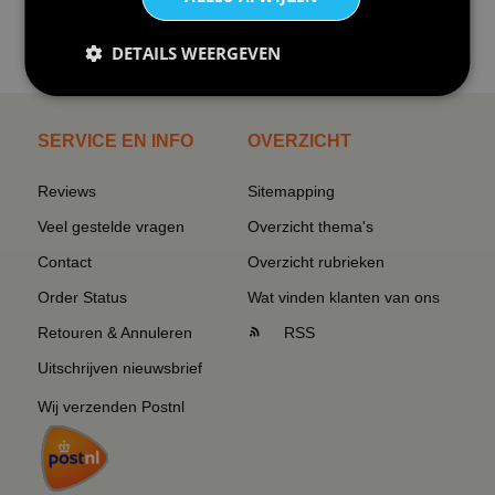
€24,95
DETAILS WEERGEVEN
I love korfbal t-shirt sport s...
SERVICE EN INFO
OVERZICHT
Reviews
Sitemapping
Veel gestelde vragen
Overzicht thema's
Contact
Overzicht rubrieken
Order Status
Wat vinden klanten van ons
Retouren & Annuleren
RSS
Uitschrijven nieuwsbrief
Wij verzenden Postnl