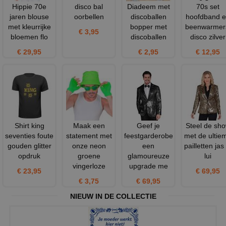
Hippie 70e
disco bal
Diadeem met
70s set
jaren blouse
oorbellen
discoballen
hoofdband 
met kleurrijke
bopper met
beenwarmer
€ 3,95
bloemen flo
discoballen
disco zilver
€ 29,95
€ 2,95
€ 12,95
Shirt king
Maak een
Geef je
Steel de sh
seventies foute
statement met
feestgarderobe
met de ultie
gouden glitter
onze neon
een
pailletten jas 
opdruk
groene
glamoureuze
lui
vingerloze
upgrade me
€ 23,95
€ 69,95
€ 3,75
€ 69,95
NIEUW IN DE COLLECTIE