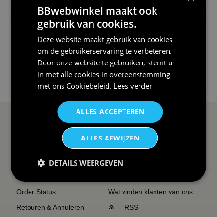
V-hals shirt rood wit blauw st...
BBwebwinkel maakt ook
gebruik van cookies.
Deze website maakt gebruik van cookies
om de gebruikerservaring te verbeteren.
Door onze website te gebruiken, stemt u
in met alle cookies in overeenstemming
€24,95
I love korfbal t-shirt sport s...
met ons
Cookiebeleid
.
Lees verder
ALLES ACCEPTEREN
SERVICE EN INFO
OVERZICHT
ALLES AFWIJZEN
Reviews
Sitemapping
Veel gestelde vragen
Overzicht thema's
DETAILS WEERGEVEN
Contact
Overzicht rubrieken
Order Status
Wat vinden klanten van ons
Retouren & Annuleren
RSS