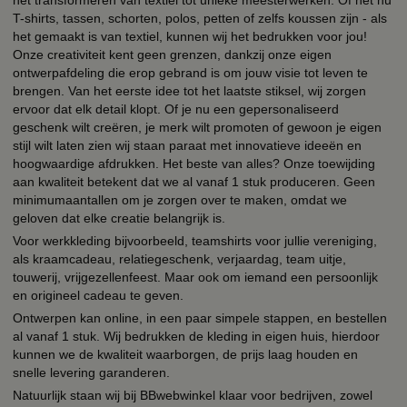
T-shirts, tassen, schorten, polos, petten of zelfs koussen zijn - als
het gemaakt is van textiel, kunnen wij het bedrukken voor jou!
Onze creativiteit kent geen grenzen, dankzij onze eigen
ontwerpafdeling die erop gebrand is om jouw visie tot leven te
brengen. Van het eerste idee tot het laatste stiksel, wij zorgen
ervoor dat elk detail klopt. Of je nu een gepersonaliseerd
geschenk wilt creëren, je merk wilt promoten of gewoon je eigen
stijl wilt laten zien wij staan paraat met innovatieve ideeën en
hoogwaardige afdrukken. Het beste van alles? Onze toewijding
aan kwaliteit betekent dat we al vanaf 1 stuk produceren. Geen
minimumaantallen om je zorgen over te maken, omdat we
geloven dat elke creatie belangrijk is.
Voor werkkleding bijvoorbeeld, teamshirts voor jullie vereniging,
als kraamcadeau, relatiegeschenk, verjaardag, team uitje,
touwerij, vrijgezellenfeest. Maar ook om iemand een persoonlijk
en origineel cadeau te geven.
Ontwerpen kan online, in een paar simpele stappen, en bestellen
al vanaf 1 stuk. Wij bedrukken de kleding in eigen huis, hierdoor
kunnen we de kwaliteit waarborgen, de prijs laag houden en
snelle levering garanderen.
Natuurlijk staan wij bij BBwebwinkel klaar voor bedrijven, zowel