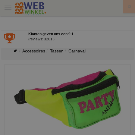
X
Klanten geven ons een
9.1
(reviews: 3201 )
Accessoires
Tassen
Carnaval