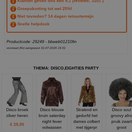
Klanten geven ons een
9.1
(reviews: 3201 )
Groepskorting tot wel 25%!
Niet tevreden? 14 dagen retourtermijn
Snelle helpdesk
Productcode: 29249 - bbweb01210fin
voorraad (fin) aangepast 31-07-2026 16:01
THEMA:
DISCO
,
EIGHTIES PARTY
Disco broek
Disco blouse
Stralend en
Disco soul
zilver heren
bruin saterday
gedurfd het
groovy afro
night fever
dames colbert
pruik zwart
€ 29,95
volwassen
met tijgerpr
groot