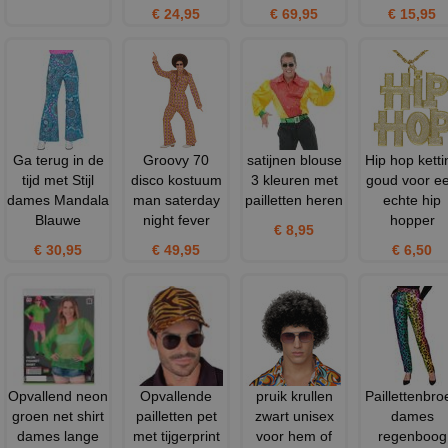
€ 24,95
€ 69,95
€ 15,95
Ga terug in de
Groovy 70
satijnen blouse
Hip hop ketti
tijd met Stijl
disco kostuum
3 kleuren met
goud voor e
dames Mandala
man saterday
pailletten heren
echte hip
Blauwe
night fever
hopper
€ 8,95
€ 30,95
€ 49,95
€ 6,50
Opvallend neon
Opvallende
pruik krullen
Paillettenbro
groen net shirt
pailletten pet
zwart unisex
dames
dames lange
met tijgerprint
voor hem of
regenboog