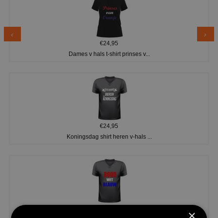
€24,95
Dames v hals t-shirt prinses v...
€24,95
Koningsdag shirt heren v-hals ...
€24,95
×