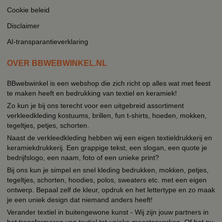
Cookie beleid
Disclaimer
AI-transparantieverklaring
OVER BBWEBWINKEL.NL
BBwebwinkel is een webshop die zich richt op alles wat met feest
te maken heeft en bedrukking van textiel en keramiek!
Zo kun je bij ons terecht voor een uitgebreid assortiment
verkleedkleding kostuums, brillen, fun t-shirts, hoeden, mokken,
tegeltjes, petjes, schorten.
Naast de verkleedkleding hebben wij een eigen textieldrukkerij en
keramiekdrukkerij. Een grappige tekst, een slogan, een quote je
bedrijfslogo, een naam, foto of een unieke print?
Bij ons kun je simpel en snel kleding bedrukken, mokken, petjes,
tegeltjes, schorten, hoodies, polos, sweaters etc. met een eigen
ontwerp. Bepaal zelf de kleur, opdruk en het lettertype en zo maak
je een uniek design dat niemand anders heeft!
Verander textiel in buitengewone kunst - Wij zijn jouw partners in
het transformeren van textiel tot unieke meesterwerken. Of het nu