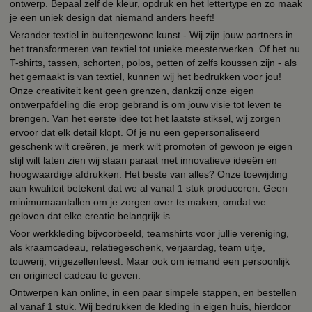
ontwerp. Bepaal zelf de kleur, opdruk en het lettertype en zo maak
je een uniek design dat niemand anders heeft!
Verander textiel in buitengewone kunst - Wij zijn jouw partners in
het transformeren van textiel tot unieke meesterwerken. Of het nu
T-shirts, tassen, schorten, polos, petten of zelfs koussen zijn - als
het gemaakt is van textiel, kunnen wij het bedrukken voor jou!
Onze creativiteit kent geen grenzen, dankzij onze eigen
ontwerpafdeling die erop gebrand is om jouw visie tot leven te
brengen. Van het eerste idee tot het laatste stiksel, wij zorgen
ervoor dat elk detail klopt. Of je nu een gepersonaliseerd
geschenk wilt creëren, je merk wilt promoten of gewoon je eigen
stijl wilt laten zien wij staan paraat met innovatieve ideeën en
hoogwaardige afdrukken. Het beste van alles? Onze toewijding
aan kwaliteit betekent dat we al vanaf 1 stuk produceren. Geen
minimumaantallen om je zorgen over te maken, omdat we
geloven dat elke creatie belangrijk is.
Voor werkkleding bijvoorbeeld, teamshirts voor jullie vereniging,
als kraamcadeau, relatiegeschenk, verjaardag, team uitje,
touwerij, vrijgezellenfeest. Maar ook om iemand een persoonlijk
en origineel cadeau te geven.
Ontwerpen kan online, in een paar simpele stappen, en bestellen
al vanaf 1 stuk. Wij bedrukken de kleding in eigen huis, hierdoor