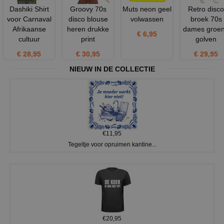
Dashiki Shirt
Groovy 70s
Muts neon geel
Retro disco
voor Carnaval
disco blouse
volwassen
broek 70s
Afrikaanse
heren drukke
dames groe
€ 6,95
cultuur
print
golven
€ 28,95
€ 30,95
€ 29,95
NIEUW IN DE COLLECTIE
€11,95
Tegeltje voor opruimen kantine...
€20,95