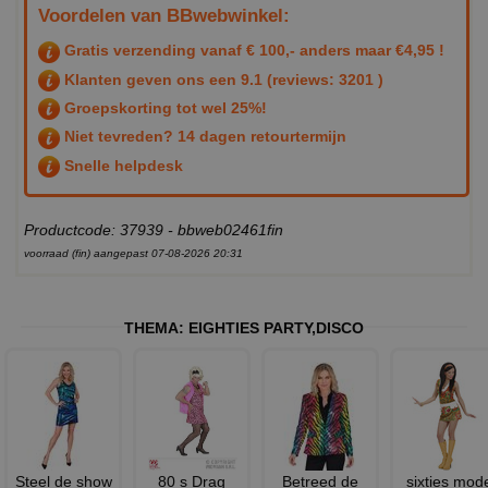
Voordelen van BBwebwinkel:
Gratis verzending vanaf € 100,- anders maar €4,95 !
Klanten geven ons een
9.1
(reviews: 3201 )
Groepskorting tot wel 25%!
Niet tevreden? 14 dagen retourtermijn
Snelle helpdesk
Productcode: 37939 - bbweb02461fin
voorraad (fin) aangepast 07-08-2026 20:31
THEMA:
EIGHTIES PARTY
,
DISCO
Steel de show
80 s Drag
Betreed de
sixties mod