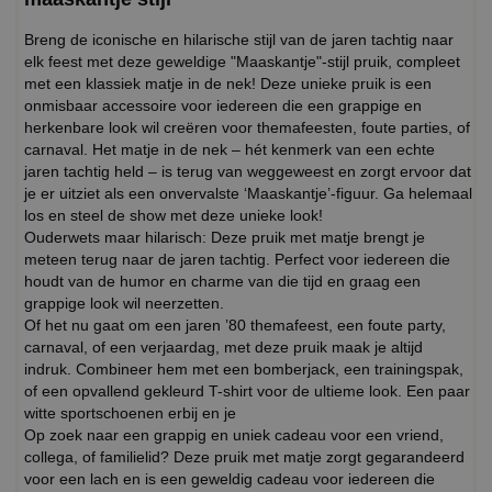
Breng de iconische en hilarische stijl van de jaren tachtig naar
elk feest met deze geweldige "Maaskantje"-stijl pruik, compleet
met een klassiek matje in de nek! Deze unieke pruik is een
onmisbaar accessoire voor iedereen die een grappige en
herkenbare look wil creëren voor themafeesten, foute parties, of
carnaval. Het matje in de nek – hét kenmerk van een echte
jaren tachtig held – is terug van weggeweest en zorgt ervoor dat
je er uitziet als een onvervalste ‘Maaskantje’-figuur. Ga helemaal
los en steel de show met deze unieke look!
Ouderwets maar hilarisch: Deze pruik met matje brengt je
meteen terug naar de jaren tachtig. Perfect voor iedereen die
houdt van de humor en charme van die tijd en graag een
grappige look wil neerzetten.
Of het nu gaat om een jaren ’80 themafeest, een foute party,
carnaval, of een verjaardag, met deze pruik maak je altijd
indruk. Combineer hem met een bomberjack, een trainingspak,
of een opvallend gekleurd T-shirt voor de ultieme look. Een paar
witte sportschoenen erbij en je
Op zoek naar een grappig en uniek cadeau voor een vriend,
collega, of familielid? Deze pruik met matje zorgt gegarandeerd
voor een lach en is een geweldig cadeau voor iedereen die