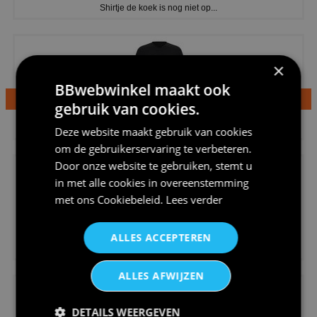
Shirtje de koek is nog niet op...
×
BBwebwinkel maakt ook
gebruik van cookies.
€24,95
Dames v hals t-shirt prinses v...
Deze website maakt gebruik van cookies
om de gebruikerservaring te verbeteren.
Door onze website te gebruiken, stemt u
in met alle cookies in overeenstemming
met ons
Cookiebeleid
.
Lees verder
€24,95
ALLES ACCEPTEREN
Koningsdag shirt heren v-hals ...
ALLES AFWIJZEN
DETAILS WEERGEVEN