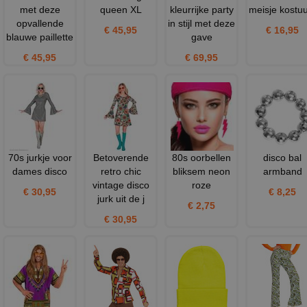
met deze
queen XL
kleurrijke party
meisje kostu
opvallende
in stijl met deze
€ 45,95
€ 16,95
blauwe paillette
gave
€ 45,95
€ 69,95
70s jurkje voor
Betoverende
80s oorbellen
disco bal
dames disco
retro chic
bliksem neon
armband
vintage disco
roze
€ 30,95
€ 8,25
jurk uit de j
€ 2,75
€ 30,95