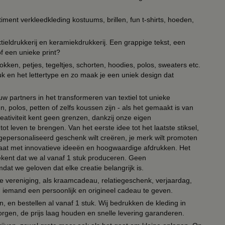
timent verkleedkleding kostuums, brillen, fun t-shirts, hoeden,
ieldrukkerij en keramiekdrukkerij. Een grappige tekst, een
of een unieke print?
kken, petjes, tegeltjes, schorten, hoodies, polos, sweaters etc.
uk en het lettertype en zo maak je een uniek design dat
ouw partners in het transformeren van textiel tot unieke
, polos, petten of zelfs koussen zijn - als het gemaakt is van
eativiteit kent geen grenzen, dankzij onze eigen
ot leven te brengen. Van het eerste idee tot het laatste stiksel,
n gepersonaliseerd geschenk wilt creëren, je merk wilt promoten
 paraat met innovatieve ideeën en hoogwaardige afdrukken. Het
tekent dat we al vanaf 1 stuk produceren. Geen
t we geloven dat elke creatie belangrijk is.
lie vereniging, als kraamcadeau, relatiegeschenk, verjaardag,
om iemand een persoonlijk en origineel cadeau te geven.
 en bestellen al vanaf 1 stuk. Wij bedrukken de kleding in
orgen, de prijs laag houden en snelle levering garanderen.