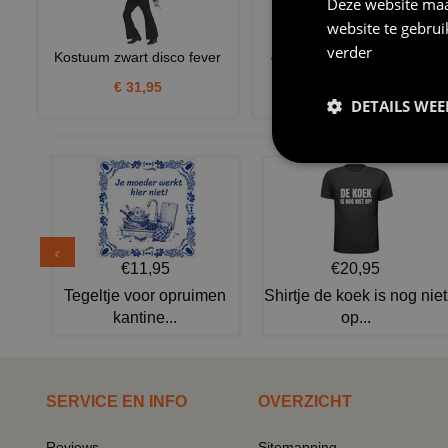
Deze website maa
website te gebru
verder
Kostuum zwart disco fever
disco pruik showgirl neon
groen
€ 31,95
DETAILS WE
€ 15,95
€11,95
€20,95
Tegeltje voor opruimen
Shirtje de koek is nog niet
kantine...
op...
SERVICE EN INFO
OVERZICHT
Reviews
Sitemapping