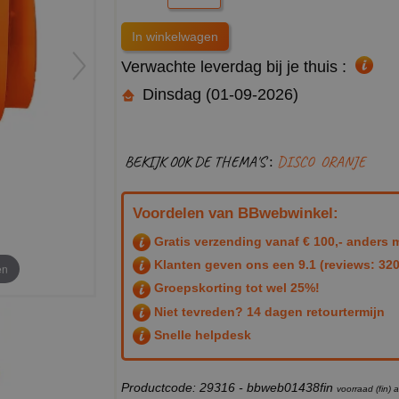
Verwachte leverdag bij je thuis :
Dinsdag (01-09-2026)
BEKIJK OOK DE THEMA'S :
DISCO
ORANJE
Voordelen van BBwebwinkel:
Gratis verzending vanaf € 100,- anders m
Klanten geven ons een
9.1
(reviews: 320
en
Groepskorting tot wel 25%!
Niet tevreden? 14 dagen retourtermijn
Snelle helpdesk
Productcode: 29316 - bbweb01438fin
voorraad (fin)