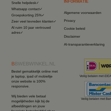
INFORMATIE
Snelle helpdesk✓
Whatsapp contact✓
Algemene voorwaarden
Groepskorting 25%✓
Privacy
Zeer veel tevreden klanten✓
Al ruim 10 jaar vertrouwd
Cookie beleid
adres✓
Disclaimer
AI-transparantieverklaring
B
BWEBWINKEL.NL
Bestel gemakkelijk online met
je laptop, ipad of mobieltje
Veilig betalen met iDE
onze website is 100%
responsive.
Wij bieden vele betaal
Veilig betalen met Ba
mogelijkheden kijk bij de
afbeeldingen en jouw
favoriete betaalmiddel zit er