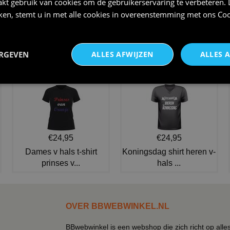
kt gebruik van cookies om de gebruikerservaring te verbeteren.
iken, stemt u in met alle cookies in overeenstemming met ons
Coo
Laat je kleintje stralen
Ultiem regenboog luipaardprint
kleurrijke sixties disco
bomberjas voor dame
ERGEVEN
ALLES AFWIJZEN
ALLES 
€ 24,95
€ 49,95
NIEUW IN DE COLLECTIE
€24,95
€24,95
Dames v hals t-shirt
Koningsdag shirt heren v-
prinses v...
hals ...
OVER BBWEBWINKEL.NL
BBwebwinkel is een webshop die zich richt op alle