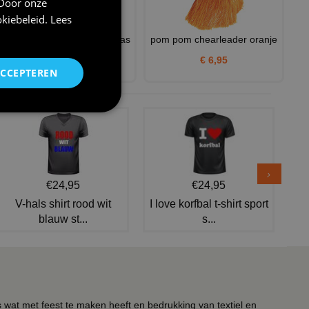
 Door onze
kiebeleid
.
Lees
Mini A4 boodschappentas tas
pom pom chearleader oranje
relatiegeschenk person
€ 6,95
ACCEPTEREN
€ 2,95
€24,95
€24,95
V-hals shirt rood wit
I love korfbal t-shirt sport
blauw st...
s...
s wat met feest te maken heeft en bedrukking van textiel en