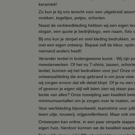
keramiek!
Zo kun je bij ons terecht voor een uitgebreid assor
mokken, tegeltjes, petjes, schorten.
Naast de verkleedkleding hebben wij een eigen text
slogan, een quote je bedrijfslogo, een naam, foto 
Bij ons kun je simpel en snel kleding bedrukken, mo
met een eigen ontwerp. Bepaal zelf de kleur, opdr
niemand anders heeft!
Verander textiel in buitengewone kunst - Wij zijn j
meesterwerken. Of het nu T-shirts, tassen, schorten
textiel, kunnen wij het bedrukken voor jou! Onze cr
ontwerpafdeling die erop gebrand is om jouw visie t
wij zorgen ervoor dat elk detail klopt. Of je nu ee
of gewoon je eigen stijl wilt laten zien wij staan
beste van alles? Onze toewijding aan kwaliteit be
minimumaantallen om je zorgen over te maken, omda
Voor werkkleding bijvoorbeeld, teamshirts voor jul
team uitje, touwerij, vrijgezellenfeest. Maar ook 
Ontwerpen kan online, in een paar simpele stappen,
eigen huis, hierdoor kunnen we de kwaliteit waarb