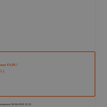
aar €4,95 !
1 )
 aangepast 30-06-2026 21:31