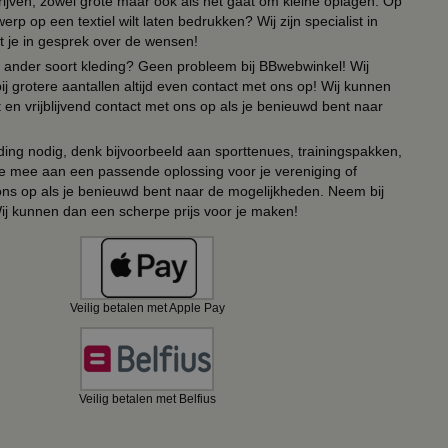
drijven, zowel grote maar ook als het gaat om kleine oplagen. Op
erp op een textiel wilt laten bedrukken? Wij zijn specialist in
t je in gesprek over de wensen!
 of ander soort kleding? Geen probleem bij BBwebwinkel! Wij
ij grotere aantallen altijd even contact met ons op! Wij kunnen
en vrijblijvend contact met ons op als je benieuwd bent naar
ing nodig, denk bijvoorbeeld aan sporttenues, trainingspakken,
e mee aan een passende oplossing voor je vereniging of
 ons op als je benieuwd bent naar de mogelijkheden. Neem bij
Wij kunnen dan een scherpe prijs voor je maken!
Veilig betalen met Apple Pay
Veilig betalen met Belfius