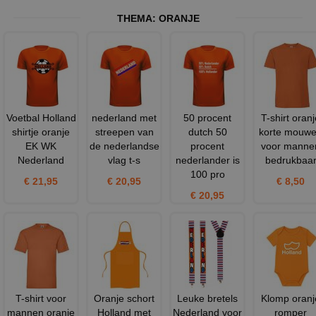
THEMA:
ORANJE
Voetbal Holland
nederland met
50 procent
T-shirt oranj
shirtje oranje
streepen van
dutch 50
korte mouw
EK WK
de nederlandse
procent
voor manne
Nederland
vlag t-s
nederlander is
bedrukbaa
100 pro
€ 21,95
€ 20,95
€ 8,50
€ 20,95
T-shirt voor
Oranje schort
Leuke bretels
Klomp oranj
mannen oranje
Holland met
Nederland voor
romper