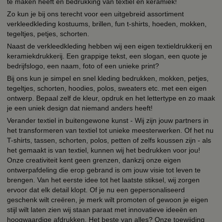
te maken heeft en bedrukking van textiel en keramiek!
Zo kun je bij ons terecht voor een uitgebreid assortiment
verkleedkleding kostuums, brillen, fun t-shirts, hoeden, mokken,
tegeltjes, petjes, schorten.
Naast de verkleedkleding hebben wij een eigen textieldrukkerij en
keramiekdrukkerij. Een grappige tekst, een slogan, een quote je
bedrijfslogo, een naam, foto of een unieke print?
Bij ons kun je simpel en snel kleding bedrukken, mokken, petjes,
tegeltjes, schorten, hoodies, polos, sweaters etc. met een eigen
ontwerp. Bepaal zelf de kleur, opdruk en het lettertype en zo maak
je een uniek design dat niemand anders heeft!
Verander textiel in buitengewone kunst - Wij zijn jouw partners in
het transformeren van textiel tot unieke meesterwerken. Of het nu
T-shirts, tassen, schorten, polos, petten of zelfs koussen zijn - als
het gemaakt is van textiel, kunnen wij het bedrukken voor jou!
Onze creativiteit kent geen grenzen, dankzij onze eigen
ontwerpafdeling die erop gebrand is om jouw visie tot leven te
brengen. Van het eerste idee tot het laatste stiksel, wij zorgen
ervoor dat elk detail klopt. Of je nu een gepersonaliseerd
geschenk wilt creëren, je merk wilt promoten of gewoon je eigen
stijl wilt laten zien wij staan paraat met innovatieve ideeën en
hoogwaardige afdrukken. Het beste van alles? Onze toewijding