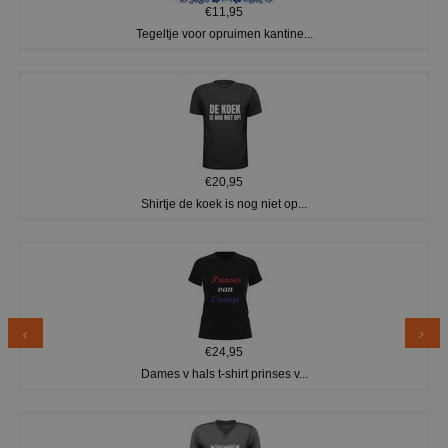
€11,95
Tegeltje voor opruimen kantine...
€20,95
Shirtje de koek is nog niet op...
€24,95
Dames v hals t-shirt prinses v...