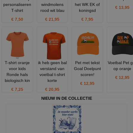
personaliseren
windmolens
het WK EK of
€ 13,95
T-shirt
rood wit blau
koningsd
€ 7,50
€ 21,95
€ 7,95
T-shirt oranje
ik heb geen bal
Pet met tekst
Voetbal Pet 
voor kids
verstand van
Goal Doelpunt
op oranje
Ronde hals
voetbal t-shirt
scoren!
€ 12,95
biologisch kin
korte
€ 12,95
€ 7,25
€ 20,95
NIEUW IN DE COLLECTIE