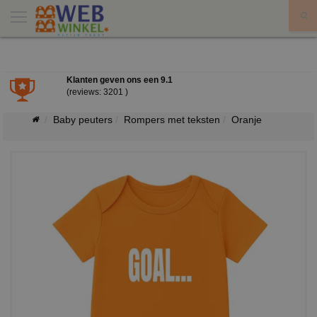
X
Klanten geven ons een
9.1
(reviews: 3201 )
Baby peuters
Rompers met teksten
Oranje