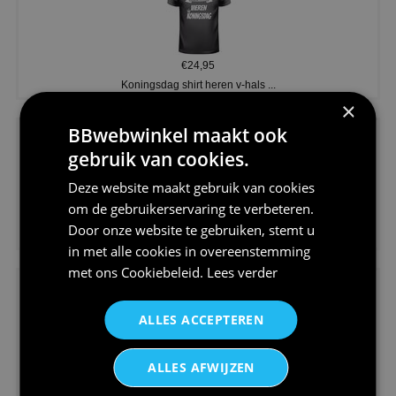
€24,95
Koningsdag shirt heren v-hals ...
×
BBwebwinkel maakt ook
gebruik van cookies.
Deze website maakt gebruik van cookies
om de gebruikerservaring te verbeteren.
€24,95
Door onze website te gebruiken, stemt u
V-hals shirt rood wit blauw st...
in met alle cookies in overeenstemming
met ons
Cookiebeleid
.
Lees verder
ALLES ACCEPTEREN
ALLES AFWIJZEN
€24,95
I love korfbal t-shirt sport s...