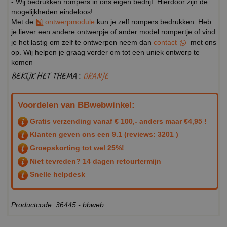
- Wij bedrukken rompers in ons eigen bedrijf. Hierdoor zijn de
mogelijkheden eindeloos!
Met de
ontwerpmodule
kun je zelf rompers bedrukken. Heb
je liever een andere ontwerpje of ander model rompertje of vind
je het lastig om zelf te ontwerpen neem dan
contact
met ons
op. Wij helpen je graag verder om tot een uniek ontwerp te
komen
BEKIJK HET THEMA :
ORANJE
Voordelen van BBwebwinkel:
Gratis verzending vanaf € 100,- anders maar €4,95 !
Klanten geven ons een
9.1
(reviews: 3201 )
Groepskorting tot wel 25%!
Niet tevreden? 14 dagen retourtermijn
Snelle helpdesk
Productcode: 36445 - bbweb