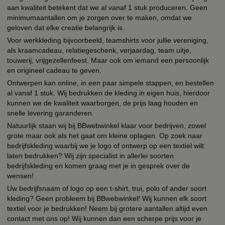
aan kwaliteit betekent dat we al vanaf 1 stuk produceren. Geen
minimumaantallen om je zorgen over te maken, omdat we
geloven dat elke creatie belangrijk is.
Voor werkkleding bijvoorbeeld, teamshirts voor jullie vereniging,
als kraamcadeau, relatiegeschenk, verjaardag, team uitje,
touwerij, vrijgezellenfeest. Maar ook om iemand een persoonlijk
en origineel cadeau te geven.
Ontwerpen kan online, in een paar simpele stappen, en bestellen
al vanaf 1 stuk. Wij bedrukken de kleding in eigen huis, hierdoor
kunnen we de kwaliteit waarborgen, de prijs laag houden en
snelle levering garanderen.
Natuurlijk staan wij bij BBwebwinkel klaar voor bedrijven, zowel
grote maar ook als het gaat om kleine oplagen. Op zoek naar
bedrijfskleding waarbij we je logo of ontwerp op een textiel wilt
laten bedrukken? Wij zijn specialist in allerlei soorten
bedrijfskleding en komen graag met je in gesprek over de
wensen!
Uw bedrijfsnaam of logo op een t-shirt, trui, polo of ander soort
kleding? Geen probleem bij BBwebwinkel! Wij kunnen elk soort
textiel voor je bedrukken! Neem bij grotere aantallen altijd even
contact met ons op! Wij kunnen dan een scherpe prijs voor je