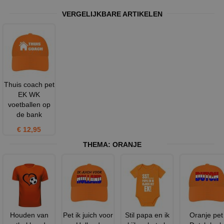
VERGELIJKBARE ARTIKELEN
Thuis coach pet
EK WK
voetballen op
de bank
€ 12,95
THEMA:
ORANJE
Houden van
Pet ik juich voor
Stil papa en ik
Oranje pet