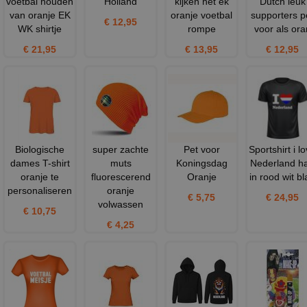
voetbal houden
Holland
kijken het ek
Dutch leuk
van oranje EK
oranje voetbal
supporters p
€ 12,95
WK shirtje
rompe
voor als ora
€ 21,95
€ 13,95
€ 12,95
Biologische
super zachte
Pet voor
Sportshirt i l
dames T-shirt
muts
Koningsdag
Nederland ha
oranje te
fluorescerend
Oranje
in rood wit bl
personaliseren
oranje
€ 5,75
€ 24,95
volwassen
€ 10,75
€ 4,25