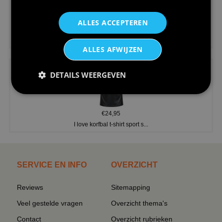
ALLES ACCEPTEREN
€24,95
V-hals shirt rood wit blauw st...
ALLES AFWIJZEN
DETAILS WEERGEVEN
€24,95
I love korfbal t-shirt sport s...
SERVICE EN INFO
OVERZICHT
Reviews
Sitemapping
Veel gestelde vragen
Overzicht thema's
Contact
Overzicht rubrieken