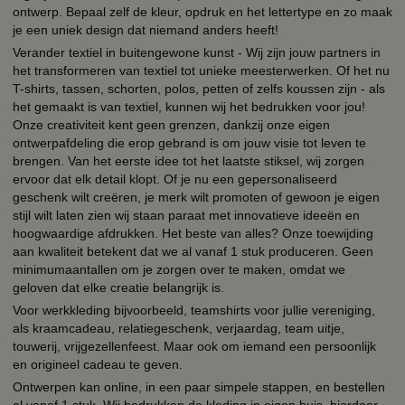
ontwerp. Bepaal zelf de kleur, opdruk en het lettertype en zo maak
je een uniek design dat niemand anders heeft!
Verander textiel in buitengewone kunst - Wij zijn jouw partners in
het transformeren van textiel tot unieke meesterwerken. Of het nu
T-shirts, tassen, schorten, polos, petten of zelfs koussen zijn - als
het gemaakt is van textiel, kunnen wij het bedrukken voor jou!
Onze creativiteit kent geen grenzen, dankzij onze eigen
ontwerpafdeling die erop gebrand is om jouw visie tot leven te
brengen. Van het eerste idee tot het laatste stiksel, wij zorgen
ervoor dat elk detail klopt. Of je nu een gepersonaliseerd
geschenk wilt creëren, je merk wilt promoten of gewoon je eigen
stijl wilt laten zien wij staan paraat met innovatieve ideeën en
hoogwaardige afdrukken. Het beste van alles? Onze toewijding
aan kwaliteit betekent dat we al vanaf 1 stuk produceren. Geen
minimumaantallen om je zorgen over te maken, omdat we
geloven dat elke creatie belangrijk is.
Voor werkkleding bijvoorbeeld, teamshirts voor jullie vereniging,
als kraamcadeau, relatiegeschenk, verjaardag, team uitje,
touwerij, vrijgezellenfeest. Maar ook om iemand een persoonlijk
en origineel cadeau te geven.
Ontwerpen kan online, in een paar simpele stappen, en bestellen
al vanaf 1 stuk. Wij bedrukken de kleding in eigen huis, hierdoor