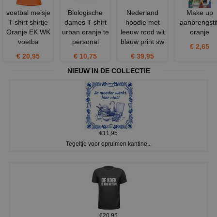
voetbal meisje
Biologische
Nederland
Make up
T-shirt shirtje
dames T-shirt
hoodie met
aanbrengstif
Oranje EK WK
urban oranje te
leeuw rood wit
oranje
voetba
personal
blauw print sw
€ 2,65
€ 20,95
€ 10,75
€ 39,95
NIEUW IN DE COLLECTIE
€11,95
Tegeltje voor opruimen kantine...
€20,95