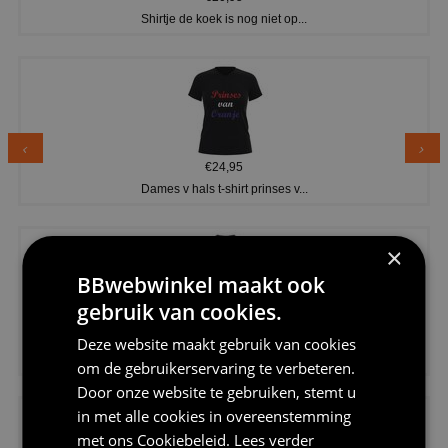
Shirtje de koek is nog niet op...
€24,95
Dames v hals t-shirt prinses v...
×
BBwebwinkel maakt ook
gebruik van cookies.
€24,95
Deze website maakt gebruik van cookies
Koningsdag shirt heren v-hals ...
om de gebruikerservaring te verbeteren.
Door onze website te gebruiken, stemt u
in met alle cookies in overeenstemming
met ons
Cookiebeleid
.
Lees verder