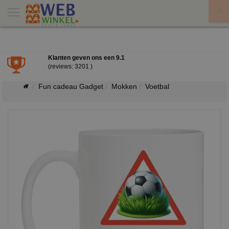
X
Klanten geven ons een
9.1
(reviews: 3201 )
Fun cadeau Gadget
Mokken
Voetbal