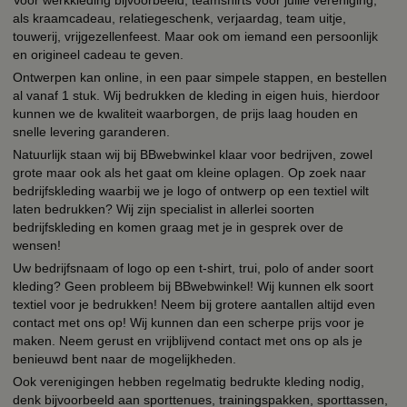
Voor werkkleding bijvoorbeeld, teamshirts voor jullie vereniging,
als kraamcadeau, relatiegeschenk, verjaardag, team uitje,
touwerij, vrijgezellenfeest. Maar ook om iemand een persoonlijk
en origineel cadeau te geven.
Ontwerpen kan online, in een paar simpele stappen, en bestellen
al vanaf 1 stuk. Wij bedrukken de kleding in eigen huis, hierdoor
kunnen we de kwaliteit waarborgen, de prijs laag houden en
snelle levering garanderen.
Natuurlijk staan wij bij BBwebwinkel klaar voor bedrijven, zowel
grote maar ook als het gaat om kleine oplagen. Op zoek naar
bedrijfskleding waarbij we je logo of ontwerp op een textiel wilt
laten bedrukken? Wij zijn specialist in allerlei soorten
bedrijfskleding en komen graag met je in gesprek over de
wensen!
Uw bedrijfsnaam of logo op een t-shirt, trui, polo of ander soort
kleding? Geen probleem bij BBwebwinkel! Wij kunnen elk soort
textiel voor je bedrukken! Neem bij grotere aantallen altijd even
contact met ons op! Wij kunnen dan een scherpe prijs voor je
maken. Neem gerust en vrijblijvend contact met ons op als je
benieuwd bent naar de mogelijkheden.
Ook verenigingen hebben regelmatig bedrukte kleding nodig,
denk bijvoorbeeld aan sporttenues, trainingspakken, sporttassen,