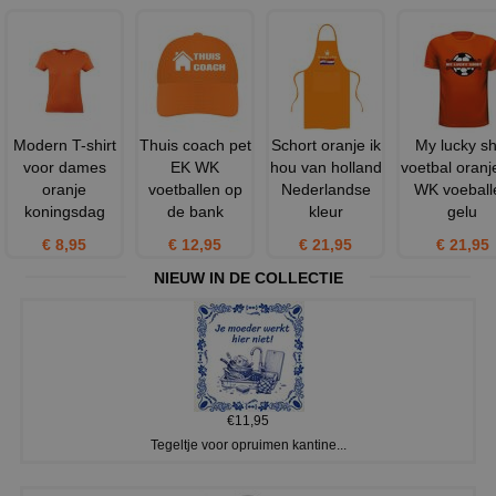
Modern T-shirt
Thuis coach pet
Schort oranje ik
My lucky sh
voor dames
EK WK
hou van holland
voetbal oranj
oranje
voetballen op
Nederlandse
WK voeball
koningsdag
de bank
kleur
gelu
€ 8,95
€ 12,95
€ 21,95
€ 21,95
NIEUW IN DE COLLECTIE
€11,95
Tegeltje voor opruimen kantine...