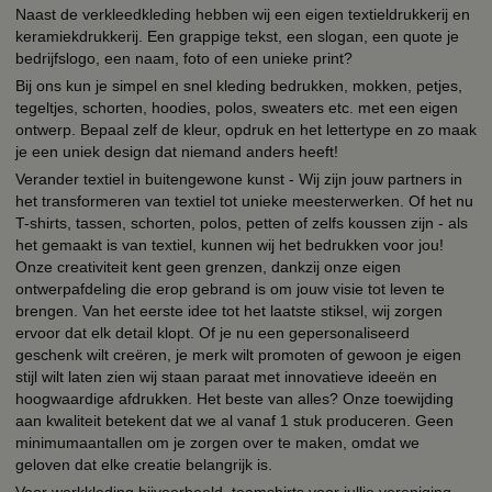
Naast de verkleedkleding hebben wij een eigen textieldrukkerij en
keramiekdrukkerij. Een grappige tekst, een slogan, een quote je
bedrijfslogo, een naam, foto of een unieke print?
Bij ons kun je simpel en snel kleding bedrukken, mokken, petjes,
tegeltjes, schorten, hoodies, polos, sweaters etc. met een eigen
ontwerp. Bepaal zelf de kleur, opdruk en het lettertype en zo maak
je een uniek design dat niemand anders heeft!
Verander textiel in buitengewone kunst - Wij zijn jouw partners in
het transformeren van textiel tot unieke meesterwerken. Of het nu
T-shirts, tassen, schorten, polos, petten of zelfs koussen zijn - als
het gemaakt is van textiel, kunnen wij het bedrukken voor jou!
Onze creativiteit kent geen grenzen, dankzij onze eigen
ontwerpafdeling die erop gebrand is om jouw visie tot leven te
brengen. Van het eerste idee tot het laatste stiksel, wij zorgen
ervoor dat elk detail klopt. Of je nu een gepersonaliseerd
geschenk wilt creëren, je merk wilt promoten of gewoon je eigen
stijl wilt laten zien wij staan paraat met innovatieve ideeën en
hoogwaardige afdrukken. Het beste van alles? Onze toewijding
aan kwaliteit betekent dat we al vanaf 1 stuk produceren. Geen
minimumaantallen om je zorgen over te maken, omdat we
geloven dat elke creatie belangrijk is.