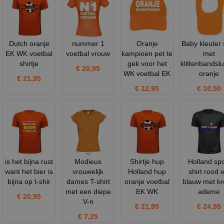
Dutch oranje
nummer 1
Oranje
Baby kleuter 
EK WK voetbal
voetbal vrouw
kampioen pet te
met
shirtje
gek voor het
klittenbandslu
€ 20,95
WK voetbal EK
oranje
€ 21,95
€ 12,95
€ 10,50
is het bijna rust
Modieus
Shirtje hup
Holland spo
want het bier is
vrouwelijk
Holland hup
shirt rood w
bijna op t-shir
dames T-shirt
oranje voetbal
blauw met k
met een diepe
EK WK
ademe
€ 20,95
V-n
€ 21,95
€ 24,95
€ 7,25