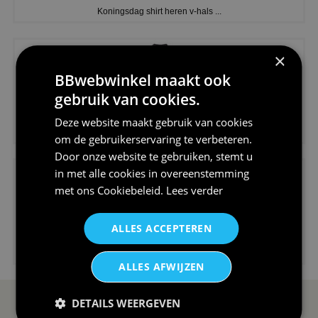
Koningsdag shirt heren v-hals ...
×
BBwebwinkel maakt ook
gebruik van cookies.
€24,95
Deze website maakt gebruik van cookies
V-hals shirt rood wit blauw st...
om de gebruikerservaring te verbeteren.
Door onze website te gebruiken, stemt u
in met alle cookies in overeenstemming
met ons
Cookiebeleid
.
Lees verder
ALLES ACCEPTEREN
€24,95
I love korfbal t-shirt sport s...
ALLES AFWIJZEN
DETAILS WEERGEVEN
SERVICE EN INFO
OVERZICHT