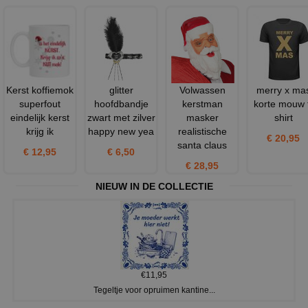
Kerst koffiemok
glitter
Volwassen
merry x ma
superfout
hoofdbandje
kerstman
korte mouw 
eindelijk kerst
zwart met zilver
masker
shirt
krijg ik
happy new yea
realistische
€ 20,95
santa claus
€ 12,95
€ 6,50
€ 28,95
NIEUW IN DE COLLECTIE
€11,95
Tegeltje voor opruimen kantine...