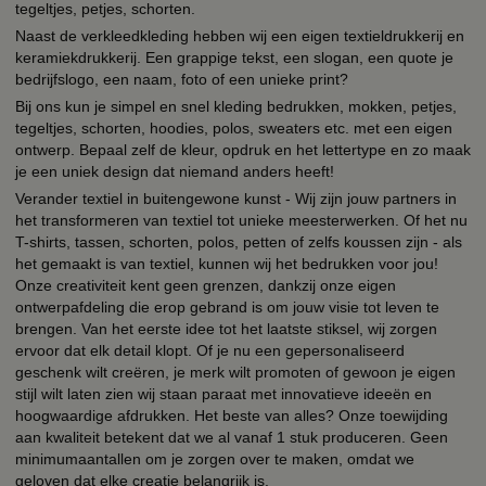
tegeltjes, petjes, schorten.
Naast de verkleedkleding hebben wij een eigen textieldrukkerij en
keramiekdrukkerij. Een grappige tekst, een slogan, een quote je
bedrijfslogo, een naam, foto of een unieke print?
Bij ons kun je simpel en snel kleding bedrukken, mokken, petjes,
tegeltjes, schorten, hoodies, polos, sweaters etc. met een eigen
ontwerp. Bepaal zelf de kleur, opdruk en het lettertype en zo maak
je een uniek design dat niemand anders heeft!
Verander textiel in buitengewone kunst - Wij zijn jouw partners in
het transformeren van textiel tot unieke meesterwerken. Of het nu
T-shirts, tassen, schorten, polos, petten of zelfs koussen zijn - als
het gemaakt is van textiel, kunnen wij het bedrukken voor jou!
Onze creativiteit kent geen grenzen, dankzij onze eigen
ontwerpafdeling die erop gebrand is om jouw visie tot leven te
brengen. Van het eerste idee tot het laatste stiksel, wij zorgen
ervoor dat elk detail klopt. Of je nu een gepersonaliseerd
geschenk wilt creëren, je merk wilt promoten of gewoon je eigen
stijl wilt laten zien wij staan paraat met innovatieve ideeën en
hoogwaardige afdrukken. Het beste van alles? Onze toewijding
aan kwaliteit betekent dat we al vanaf 1 stuk produceren. Geen
minimumaantallen om je zorgen over te maken, omdat we
geloven dat elke creatie belangrijk is.