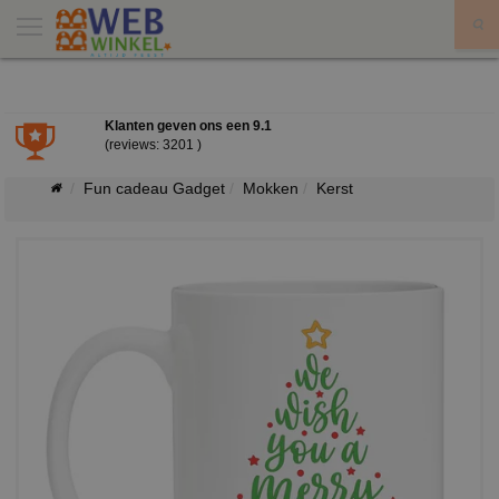
X
Klanten geven ons een
9.1
(reviews: 3201 )
Fun cadeau Gadget
Mokken
Kerst