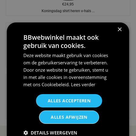
€24,95
Koningsdag shirt heren v-hals ...
×
BBwebwinkel maakt ook
gebruik van cookies.
Deze website maakt gebruik van cookies
€24,95
om de gebruikerservaring te verbeteren.
V-hals shirt rood wit blauw st...
Door onze website te gebruiken, stemt u
in met alle cookies in overeenstemming
met ons
Cookiebeleid
.
Lees verder
ALLES ACCEPTEREN
€24,95
I love korfbal t-shirt sport s...
ALLES AFWIJZEN
DETAILS WEERGEVEN