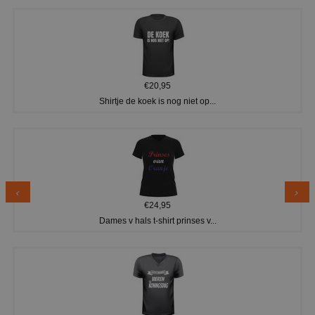
€20,95
Shirtje de koek is nog niet op...
€24,95
Dames v hals t-shirt prinses v...