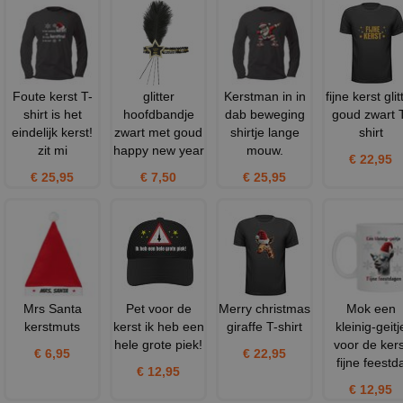
Foute kerst T-
glitter
Kerstman in in
fijne kerst glit
shirt is het
hoofdbandje
dab beweging
goud zwart 
eindelijk kerst!
zwart met goud
shirtje lange
shirt
zit mi
happy new year
mouw.
€ 22,95
€ 25,95
€ 7,50
€ 25,95
Mrs Santa
Pet voor de
Merry christmas
Mok een
kerstmuts
kerst ik heb een
giraffe T-shirt
kleinig-geitj
hele grote piek!
voor de kers
€ 6,95
€ 22,95
fijne feestd
€ 12,95
€ 12,95