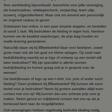
Voor werkkleding bijvoorbeeld, teamshirts voor jullie vereniging,
als kraamcadeau, relatiegeschenk, verjaardag, team uitje,
touwerij, vrijgezellenfeest. Maar ook om iemand een persoonlijk
en origineel cadeau te geven.
Ontwerpen kan online, in een paar simpele stappen, en bestellen
al vanaf 1 stuk. Wij bedrukken de kleding in eigen huis, hierdoor
kunnen we de kwaliteit waarborgen, de prijs laag houden en
snelle levering garanderen.
Natuurlijk staan wij bij BBwebwinkel klaar voor bedrijven, zowel
grote maar ook als het gaat om kleine oplagen. Op zoek naar
bedrijfskleding waarbij we je logo of ontwerp op een textiel wilt
laten bedrukken? Wij zijn specialist in allerlei soorten
bedrijfskleding en komen graag met je in gesprek over de
wensen!
Uw bedrijfsnaam of logo op een t-shirt, trui, polo of ander soort
kleding? Geen probleem bij BBwebwinkel! Wij kunnen elk soort
textiel voor je bedrukken! Neem bij grotere aantallen altijd even
contact met ons op! Wij kunnen dan een scherpe prijs voor je
maken. Neem gerust en vrijblijvend contact met ons op als je
benieuwd bent naar de mogelijkheden.
Ook verenigingen hebben regelmatig bedrukte kleding nodig,