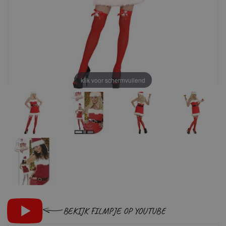
klik voor schermvullend
BEKIJK FILMPJE OP YOUTUBE