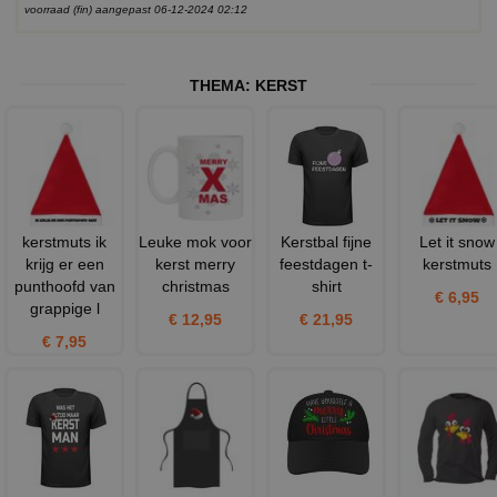
voorraad (fin) aangepast 06-12-2024 02:12
THEMA:
KERST
kerstmuts ik
Leuke mok voor
Kerstbal fijne
Let it snow
krijg er een
kerst merry
feestdagen t-
kerstmuts
punthoofd van
christmas
shirt
€ 6,95
grappige l
€ 12,95
€ 21,95
€ 7,95