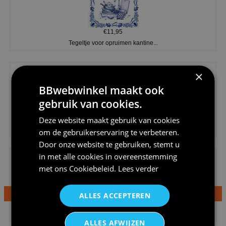
€11,95
Tegeltje voor opruimen kantine...
×
BBwebwinkel maakt ook
gebruik van cookies.
€20,95
Deze website maakt gebruik van cookies
Shirtje de koek is nog niet op...
om de gebruikerservaring te verbeteren.
Door onze website te gebruiken, stemt u
in met alle cookies in overeenstemming
met ons
Cookiebeleid
.
Lees verder
ALLES ACCEPTEREN
€24,95
Dames v hals t-shirt prinses v...
ALLES AFWIJZEN