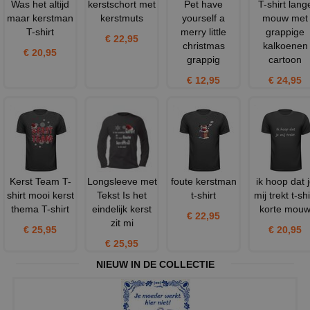
Was het altijd
kerstschort met
Pet have
T-shirt lang
maar kerstman
kerstmuts
yourself a
mouw met
T-shirt
merry little
grappige
€ 22,95
christmas
kalkoenen
€ 20,95
grappig
cartoon
€ 12,95
€ 24,95
Kerst Team T-
Longsleeve met
foute kerstman
ik hoop dat 
shirt mooi kerst
Tekst Is het
t-shirt
mij trekt t-shi
thema T-shirt
eindelijk kerst
korte mou
€ 22,95
zit mi
€ 25,95
€ 20,95
€ 25,95
NIEUW IN DE COLLECTIE