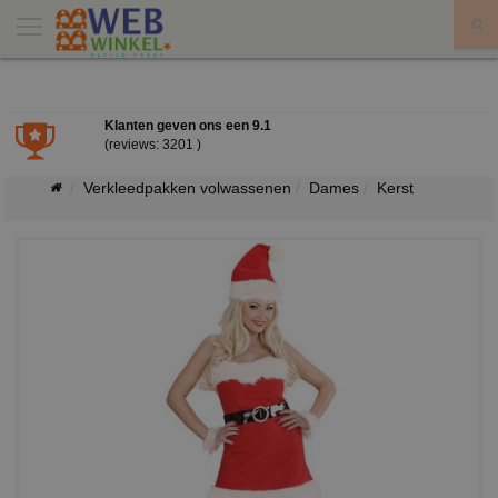
X
Klanten geven ons een
9.1
(reviews: 3201 )
Verkleedpakken volwassenen
Dames
Kerst