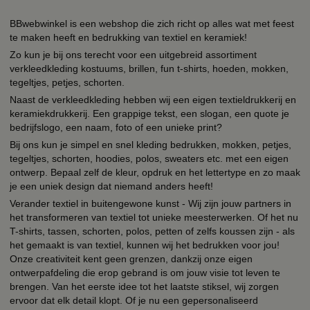
BBwebwinkel is een webshop die zich richt op alles wat met feest
te maken heeft en bedrukking van textiel en keramiek!
Zo kun je bij ons terecht voor een uitgebreid assortiment
verkleedkleding kostuums, brillen, fun t-shirts, hoeden, mokken,
tegeltjes, petjes, schorten.
Naast de verkleedkleding hebben wij een eigen textieldrukkerij en
keramiekdrukkerij. Een grappige tekst, een slogan, een quote je
bedrijfslogo, een naam, foto of een unieke print?
Bij ons kun je simpel en snel kleding bedrukken, mokken, petjes,
tegeltjes, schorten, hoodies, polos, sweaters etc. met een eigen
ontwerp. Bepaal zelf de kleur, opdruk en het lettertype en zo maak
je een uniek design dat niemand anders heeft!
Verander textiel in buitengewone kunst - Wij zijn jouw partners in
het transformeren van textiel tot unieke meesterwerken. Of het nu
T-shirts, tassen, schorten, polos, petten of zelfs koussen zijn - als
het gemaakt is van textiel, kunnen wij het bedrukken voor jou!
Onze creativiteit kent geen grenzen, dankzij onze eigen
ontwerpafdeling die erop gebrand is om jouw visie tot leven te
brengen. Van het eerste idee tot het laatste stiksel, wij zorgen
ervoor dat elk detail klopt. Of je nu een gepersonaliseerd