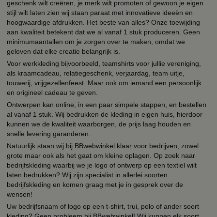
geschenk wilt creëren, je merk wilt promoten of gewoon je eigen
stijl wilt laten zien wij staan paraat met innovatieve ideeën en
hoogwaardige afdrukken. Het beste van alles? Onze toewijding
aan kwaliteit betekent dat we al vanaf 1 stuk produceren. Geen
minimumaantallen om je zorgen over te maken, omdat we
geloven dat elke creatie belangrijk is.
Voor werkkleding bijvoorbeeld, teamshirts voor jullie vereniging,
als kraamcadeau, relatiegeschenk, verjaardag, team uitje,
touwerij, vrijgezellenfeest. Maar ook om iemand een persoonlijk
en origineel cadeau te geven.
Ontwerpen kan online, in een paar simpele stappen, en bestellen
al vanaf 1 stuk. Wij bedrukken de kleding in eigen huis, hierdoor
kunnen we de kwaliteit waarborgen, de prijs laag houden en
snelle levering garanderen.
Natuurlijk staan wij bij BBwebwinkel klaar voor bedrijven, zowel
grote maar ook als het gaat om kleine oplagen. Op zoek naar
bedrijfskleding waarbij we je logo of ontwerp op een textiel wilt
laten bedrukken? Wij zijn specialist in allerlei soorten
bedrijfskleding en komen graag met je in gesprek over de
wensen!
Uw bedrijfsnaam of logo op een t-shirt, trui, polo of ander soort
kleding? Geen probleem bij BBwebwinkel! Wij kunnen elk soort