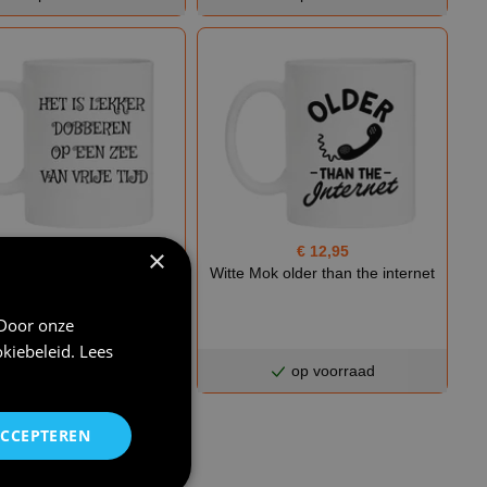
€ 12,95
€ 12,95
×
e mok leuk cadeau voor
Witte Mok older than the internet
onaris Mok het is lekker
 op een zee van vrije tijd
 Door onze
leuk cad...
kiebeleid
.
Lees
op voorraad
op voorraad
ACCEPTEREN