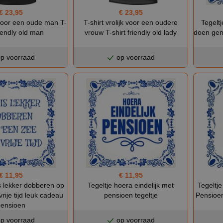
€ 23,95
€ 23,95
k voor een oude man T-
T-shirt vrolijk voor een oudere
Tegeltj
riendly old man
vrouw T-shirt friendly old lady
doen geni
p voorraad
op voorraad
€ 11,95
€ 11,95
Tegeltj
is lekker dobberen op
Tegeltje hoera eindelijk met
Pensioe
rije tijd leuk cadeau
pensioen tegeltje
ensioen
p voorraad
op voorraad