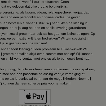
tekent dat we al vanaf 1 stuk produceren. Geen
t we geloven dat elke creatie belangrijk is.
lie vereniging, als kraamcadeau, relatiegeschenk, verjaardag,
om iemand een persoonlijk en origineel cadeau te geven.
 en bestellen al vanaf 1 stuk. Wij bedrukken de kleding in
orgen, de prijs laag houden en snelle levering garanderen.
drijven, zowel grote maar ook als het gaat om kleine oplagen. Op
erp op een textiel wilt laten bedrukken? Wij zijn specialist in
t je in gesprek over de wensen!
 of ander soort kleding? Geen probleem bij BBwebwinkel! Wij
ij grotere aantallen altijd even contact met ons op! Wij kunnen
en vrijblijvend contact met ons op als je benieuwd bent naar
ing nodig, denk bijvoorbeeld aan sporttenues, trainingspakken,
e mee aan een passende oplossing voor je vereniging of
 ons op als je benieuwd bent naar de mogelijkheden. Neem bij
Wij kunnen dan een scherpe prijs voor je maken!