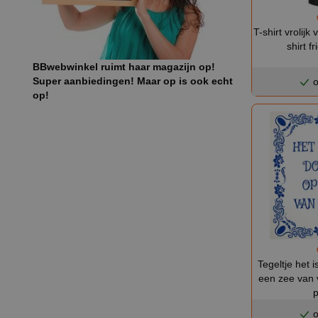
T-shirt vrolij
shirt f
BBwebwinkel ruimt haar magazijn op!
Super aanbiedingen! Maar op is ook echt
o
op!
Tegeltje het 
een zee van v
p
o