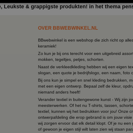
, Leukste & grappigste produkten! in het thema pen
OVER BBWEBWINKEL.NL
BBwebwinkel is een webshop die zich richt op alle
keramiek!
Zo kun je bij ons terecht voor een uitgebreid assor
mokken, tegeltjes, petjes, schorten.
Naast de verkleedkleding hebben wij een eigen text
slogan, een quote je bedrijfslogo, een naam, foto 
Bij ons kun je simpel en snel kleding bedrukken, mo
met een eigen ontwerp. Bepaal zelf de kleur, opdr
niemand anders heeft!
Verander textiel in buitengewone kunst - Wij zijn j
meesterwerken. Of het nu T-shirts, tassen, schorten
textiel, kunnen wij het bedrukken voor jou! Onze cr
ontwerpafdeling die erop gebrand is om jouw visie t
wij zorgen ervoor dat elk detail klopt. Of je nu ee
of gewoon je eigen stijl wilt laten zien wij staan