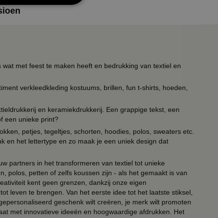
sioen
s wat met feest te maken heeft en bedrukking van textiel en
timent verkleedkleding kostuums, brillen, fun t-shirts, hoeden,
ieldrukkerij en keramiekdrukkerij. Een grappige tekst, een
of een unieke print?
kken, petjes, tegeltjes, schorten, hoodies, polos, sweaters etc.
uk en het lettertype en zo maak je een uniek design dat
ouw partners in het transformeren van textiel tot unieke
, polos, petten of zelfs koussen zijn - als het gemaakt is van
eativiteit kent geen grenzen, dankzij onze eigen
ot leven te brengen. Van het eerste idee tot het laatste stiksel,
n gepersonaliseerd geschenk wilt creëren, je merk wilt promoten
 paraat met innovatieve ideeën en hoogwaardige afdrukken. Het