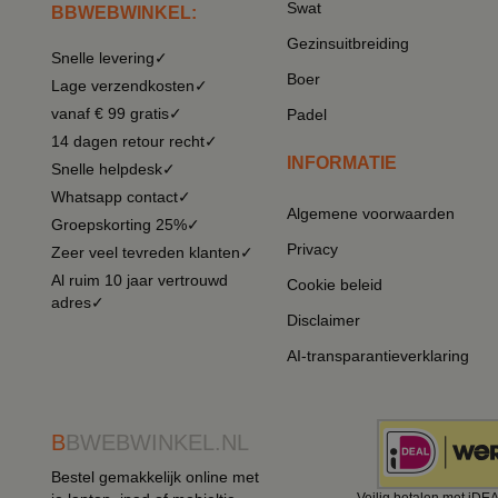
Swat
BBWEBWINKEL:
Gezinsuitbreiding
Snelle levering✓
Boer
Lage verzendkosten✓
vanaf € 99 gratis✓
Padel
14 dagen retour recht✓
INFORMATIE
Snelle helpdesk✓
Whatsapp contact✓
Algemene voorwaarden
Groepskorting 25%✓
Privacy
Zeer veel tevreden klanten✓
Al ruim 10 jaar vertrouwd
Cookie beleid
adres✓
Disclaimer
AI-transparantieverklaring
B
BWEBWINKEL.NL
Bestel gemakkelijk online met
Veilig betalen met iDE