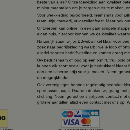
beste van alles? Onze toewijding aan kwaliteit be
minimumaantallen om je zorgen over te maken, omda
Voor werkkleding bijvoorbeeld, teamshirts voor jul
team uitje, touwerij, vrijgezellenfeest. Maar ook 
Ontwerpen kan online, in een paar simpele stappen,
eigen huis, hierdoor kunnen we de kwaliteit waarb
Natuurlijk staan wij bij BBwebwinkel klaar voor be
zoek naar bedrijfskleding waarbij we je logo of ontw
allerlei soorten bedrijfskleding en komen graag me
Uw bedrijfsnaam of logo op een t-shirt, trui, polo
kunnen elk soort textiel voor je bedrukken! Neem b
dan een scherpe prijs voor je maken. Neem gerust 
de mogelijkheden.
Ook verenigingen hebben regelmatig bedrukte kled
sporttassen, caps. Daarom denken wij graag met j
stichting. Neem gerust en vrijblijvend contact met
grotere aantallen altijd even contact met ons op! 
AL | Wero