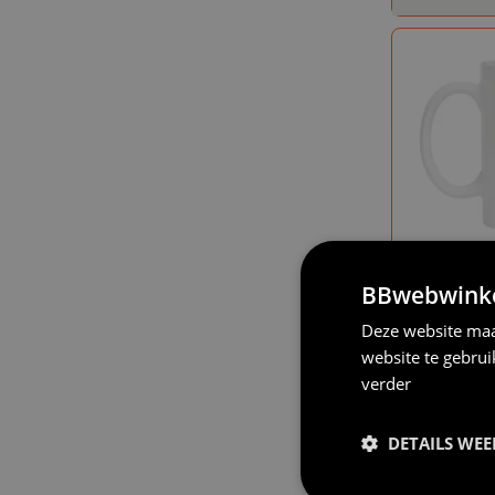
Witte mok hoe
BBwebwinkel
Deze website maa
website te gebru
o
verder
1
2
DETAILS WE
Pagina : 5 van