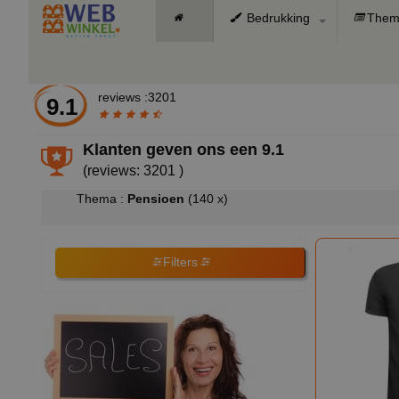
Bedrukking
Them
reviews :3201
9.1
Klanten geven ons een
9.1
(reviews: 3201 )
Thema :
Pensioen
(140 x)
Filters