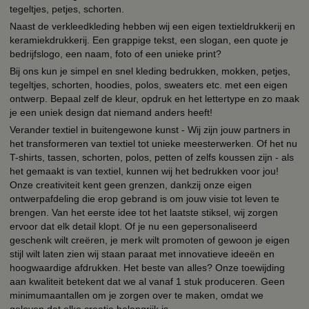
tegeltjes, petjes, schorten.
Naast de verkleedkleding hebben wij een eigen textieldrukkerij en
keramiekdrukkerij. Een grappige tekst, een slogan, een quote je
bedrijfslogo, een naam, foto of een unieke print?
Bij ons kun je simpel en snel kleding bedrukken, mokken, petjes,
tegeltjes, schorten, hoodies, polos, sweaters etc. met een eigen
ontwerp. Bepaal zelf de kleur, opdruk en het lettertype en zo maak
je een uniek design dat niemand anders heeft!
Verander textiel in buitengewone kunst - Wij zijn jouw partners in
het transformeren van textiel tot unieke meesterwerken. Of het nu
T-shirts, tassen, schorten, polos, petten of zelfs koussen zijn - als
het gemaakt is van textiel, kunnen wij het bedrukken voor jou!
Onze creativiteit kent geen grenzen, dankzij onze eigen
ontwerpafdeling die erop gebrand is om jouw visie tot leven te
brengen. Van het eerste idee tot het laatste stiksel, wij zorgen
ervoor dat elk detail klopt. Of je nu een gepersonaliseerd
geschenk wilt creëren, je merk wilt promoten of gewoon je eigen
stijl wilt laten zien wij staan paraat met innovatieve ideeën en
hoogwaardige afdrukken. Het beste van alles? Onze toewijding
aan kwaliteit betekent dat we al vanaf 1 stuk produceren. Geen
minimumaantallen om je zorgen over te maken, omdat we