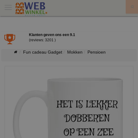
X
Klanten geven ons een
9.1
(reviews: 3201 )
Fun cadeau Gadget
Mokken
Pensioen