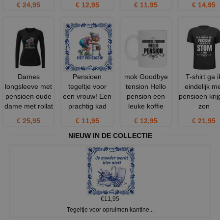
€ 24,95
€ 12,95
€ 11,95
€ 14,95
Dames
Pensioen
mok Goodbye
T-shirt ga i
longsleeve met
tegeltje voor
tension Hello
eindelijk m
pensioen oude
een vrouw! Een
pension een
pensioen krijg
dame met rollat
prachtig kad
leuke koffie
zon
€ 25,95
€ 11,95
€ 12,95
€ 21,95
NIEUW IN DE COLLECTIE
€11,95
Tegeltje voor opruimen kantine...