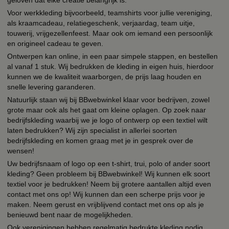
geloven dat elke creatie belangrijk is.
Voor werkkleding bijvoorbeeld, teamshirts voor jullie vereniging,
als kraamcadeau, relatiegeschenk, verjaardag, team uitje,
touwerij, vrijgezellenfeest. Maar ook om iemand een persoonlijk
en origineel cadeau te geven.
Ontwerpen kan online, in een paar simpele stappen, en bestellen
al vanaf 1 stuk. Wij bedrukken de kleding in eigen huis, hierdoor
kunnen we de kwaliteit waarborgen, de prijs laag houden en
snelle levering garanderen.
Natuurlijk staan wij bij BBwebwinkel klaar voor bedrijven, zowel
grote maar ook als het gaat om kleine oplagen. Op zoek naar
bedrijfskleding waarbij we je logo of ontwerp op een textiel wilt
laten bedrukken? Wij zijn specialist in allerlei soorten
bedrijfskleding en komen graag met je in gesprek over de
wensen!
Uw bedrijfsnaam of logo op een t-shirt, trui, polo of ander soort
kleding? Geen probleem bij BBwebwinkel! Wij kunnen elk soort
textiel voor je bedrukken! Neem bij grotere aantallen altijd even
contact met ons op! Wij kunnen dan een scherpe prijs voor je
maken. Neem gerust en vrijblijvend contact met ons op als je
benieuwd bent naar de mogelijkheden.
Ook verenigingen hebben regelmatig bedrukte kleding nodig,