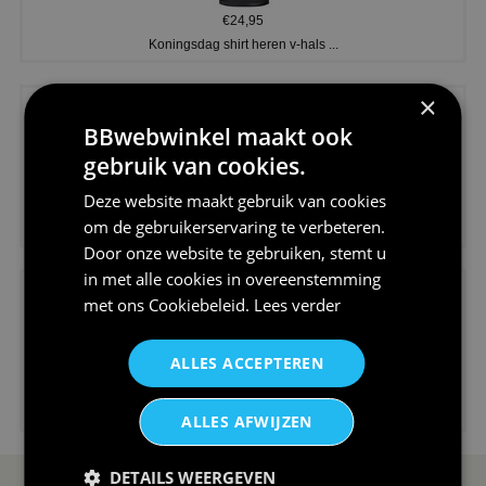
€24,95
Koningsdag shirt heren v-hals ...
×
BBwebwinkel maakt ook
gebruik van cookies.
Deze website maakt gebruik van cookies
€24,95
om de gebruikerservaring te verbeteren.
V-hals shirt rood wit blauw st...
Door onze website te gebruiken, stemt u
in met alle cookies in overeenstemming
met ons
Cookiebeleid
.
Lees verder
ALLES ACCEPTEREN
€24,95
I love korfbal t-shirt sport s...
ALLES AFWIJZEN
DETAILS WEERGEVEN