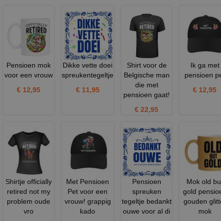
Pensioen mok
Dikke vette doei
Shirt voor de
Ik ga met
voor een vrouw
spreukentegeltje
Belgische man
pensioen p
die met
€ 12,95
€ 11,95
€ 12,95
pensioen gaat!
€ 22,95
Shirtje officially
Met Pensioen
Pensioen
Mok old bu
retired not my
Pet voor een
spreuken
gold pensio
problem oude
vrouw! grappig
tegeltje bedankt
gouden glitt
vro
kado
ouwe voor al di
mok