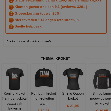
Gratis verzending vanaf € 100,- anders maar €4,95 !
Klanten geven ons een
9.1
(reviews: 3201 )
Groepskorting tot wel 25%!
Niet tevreden? 14 dagen retourtermijn
Snelle helpdesk
Productcode: 43368 - bbweb
THEMA:
KROKET
Koning kroket
Pet team kroket
Shirtje Queen
Shirtje lang
T-shirt snackbar
het kroketten
kroket
mouw power
patatzaak
team
by kroket
€ 21,95
lekkernij
€ 12,95
€ 26,95