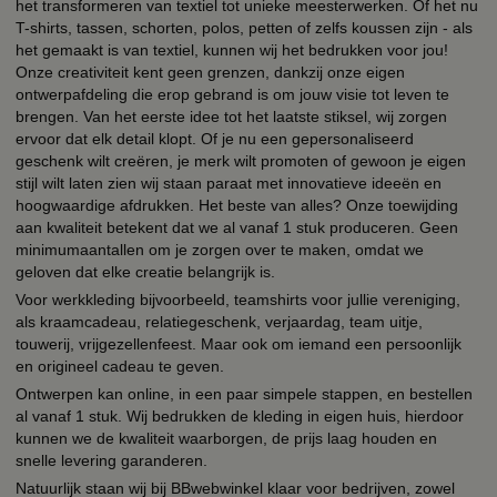
het transformeren van textiel tot unieke meesterwerken. Of het nu
T-shirts, tassen, schorten, polos, petten of zelfs koussen zijn - als
het gemaakt is van textiel, kunnen wij het bedrukken voor jou!
Onze creativiteit kent geen grenzen, dankzij onze eigen
ontwerpafdeling die erop gebrand is om jouw visie tot leven te
brengen. Van het eerste idee tot het laatste stiksel, wij zorgen
ervoor dat elk detail klopt. Of je nu een gepersonaliseerd
geschenk wilt creëren, je merk wilt promoten of gewoon je eigen
stijl wilt laten zien wij staan paraat met innovatieve ideeën en
hoogwaardige afdrukken. Het beste van alles? Onze toewijding
aan kwaliteit betekent dat we al vanaf 1 stuk produceren. Geen
minimumaantallen om je zorgen over te maken, omdat we
geloven dat elke creatie belangrijk is.
Voor werkkleding bijvoorbeeld, teamshirts voor jullie vereniging,
als kraamcadeau, relatiegeschenk, verjaardag, team uitje,
touwerij, vrijgezellenfeest. Maar ook om iemand een persoonlijk
en origineel cadeau te geven.
Ontwerpen kan online, in een paar simpele stappen, en bestellen
al vanaf 1 stuk. Wij bedrukken de kleding in eigen huis, hierdoor
kunnen we de kwaliteit waarborgen, de prijs laag houden en
snelle levering garanderen.
Natuurlijk staan wij bij BBwebwinkel klaar voor bedrijven, zowel