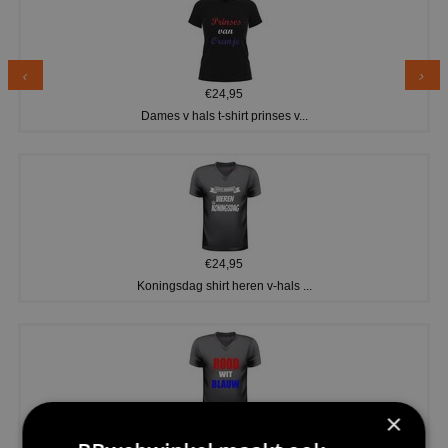
€24,95
Dames v hals t-shirt prinses v...
€24,95
Koningsdag shirt heren v-hals ...
×
€24,95