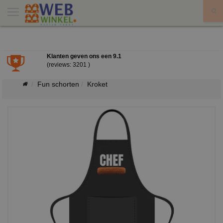
X
Klanten geven ons een
9.1
(reviews: 3201 )
Fun schorten
Kroket