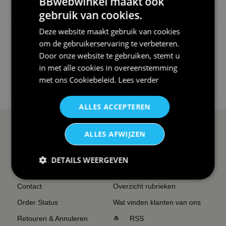
BBwebwinkel maakt ook
V-hals shirt rood wit blauw st...
gebruik van cookies.
Deze website maakt gebruik van cookies
om de gebruikerservaring te verbeteren.
Door onze website te gebruiken, stemt u
in met alle cookies in overeenstemming
met ons
Cookiebeleid
.
Lees verder
€24,95
I love korfbal t-shirt sport s...
ALLES ACCEPTEREN
SERVICE EN INFO
OVERZICHT
ALLES AFWIJZEN
Reviews
Sitemapping
DETAILS WEERGEVEN
Veel gestelde vragen
Overzicht thema's
Contact
Overzicht rubrieken
Order Status
Wat vinden klanten van ons
Retouren & Annuleren
RSS