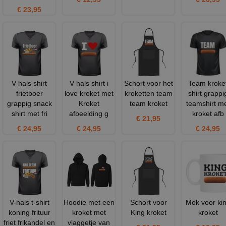
€ 23,95
V hals shirt
V hals shirt i
Schort voor het
Team kroke
frietboer
love kroket met
kroketten team
shirt grappi
grappig snack
Kroket
team kroket
teamshirt m
shirt met fri
afbeelding g
kroket afb
€ 21,95
€ 24,95
€ 24,95
€ 24,95
V-hals t-shirt
Hoodie met een
Schort voor
Mok voor ki
koning frituur
kroket met
King kroket
kroket
friet frikandel en
vlaggetje van