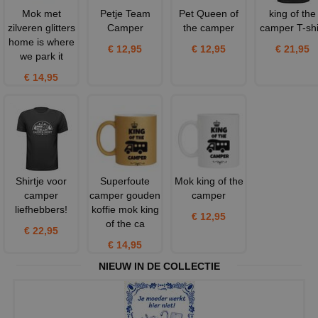
Mok met
Petje Team
Pet Queen of
king of the
zilveren glitters
Camper
the camper
camper T-shi
home is where
€ 12,95
€ 12,95
€ 21,95
we park it
€ 14,95
Shirtje voor
Superfoute
Mok king of the
camper
camper gouden
camper
liefhebbers!
koffie mok king
€ 12,95
of the ca
€ 22,95
€ 14,95
NIEUW IN DE COLLECTIE