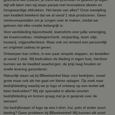
stijl wilt laten zien wij staan paraat met innovatieve ideeën en
hoogwaardige afdrukken. Het beste van alles? Onze toewijding
aan kwaliteit betekent dat we al vanaf 1 stuk produceren. Geen
minimumaantallen om je zorgen over te maken, omdat we
geloven dat elke creatie belangrijk is.
Voor werkkleding bijvoorbeeld, teamshirts voor jullie vereniging,
als kraamcadeau, relatiegeschenk, verjaardag, team uitje,
touwerij, vrijgezellenfeest. Maar ook om iemand een persoonlijk
en origineel cadeau te geven.
Ontwerpen kan online, in een paar simpele stappen, en bestellen
al vanaf 1 stuk. Wij bedrukken de kleding in eigen huis, hierdoor
kunnen we de kwaliteit waarborgen, de prijs laag houden en
snelle levering garanderen.
Natuurlijk staan wij bij BBwebwinkel klaar voor bedrijven, zowel
grote maar ook als het gaat om kleine oplagen. Op zoek naar
bedrijfskleding waarbij we je logo of ontwerp op een textiel wilt
laten bedrukken? Wij zijn specialist in allerlei soorten
bedrijfskleding en komen graag met je in gesprek over de
wensen!
Uw bedrijfsnaam of logo op een t-shirt, trui, polo of ander soort
kleding? Geen probleem bij BBwebwinkel! Wij kunnen elk soort