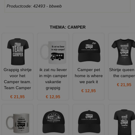
Productcode: 42493 - bbweb
THEMA:
CAMPER
Grappig shirtje
ik zat nu liever
Camper pet
Shirtje queen
voor het
in mijn camper
home is where
the camper
Camper team.
vakantie
we park it
€ 21,95
Team Camper
grappig
€ 12,95
€ 21,95
€ 12,95