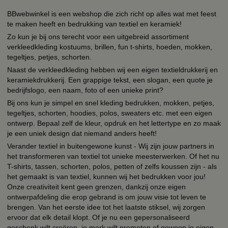
BBwebwinkel is een webshop die zich richt op alles wat met feest
te maken heeft en bedrukking van textiel en keramiek!
Zo kun je bij ons terecht voor een uitgebreid assortiment
verkleedkleding kostuums, brillen, fun t-shirts, hoeden, mokken,
tegeltjes, petjes, schorten.
Naast de verkleedkleding hebben wij een eigen textieldrukkerij en
keramiekdrukkerij. Een grappige tekst, een slogan, een quote je
bedrijfslogo, een naam, foto of een unieke print?
Bij ons kun je simpel en snel kleding bedrukken, mokken, petjes,
tegeltjes, schorten, hoodies, polos, sweaters etc. met een eigen
ontwerp. Bepaal zelf de kleur, opdruk en het lettertype en zo maak
je een uniek design dat niemand anders heeft!
Verander textiel in buitengewone kunst - Wij zijn jouw partners in
het transformeren van textiel tot unieke meesterwerken. Of het nu
T-shirts, tassen, schorten, polos, petten of zelfs koussen zijn - als
het gemaakt is van textiel, kunnen wij het bedrukken voor jou!
Onze creativiteit kent geen grenzen, dankzij onze eigen
ontwerpafdeling die erop gebrand is om jouw visie tot leven te
brengen. Van het eerste idee tot het laatste stiksel, wij zorgen
ervoor dat elk detail klopt. Of je nu een gepersonaliseerd
geschenk wilt creëren, je merk wilt promoten of gewoon je eigen