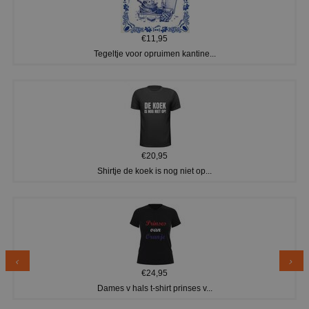
€11,95
Tegeltje voor opruimen kantine...
€20,95
Shirtje de koek is nog niet op...
€24,95
Dames v hals t-shirt prinses v...