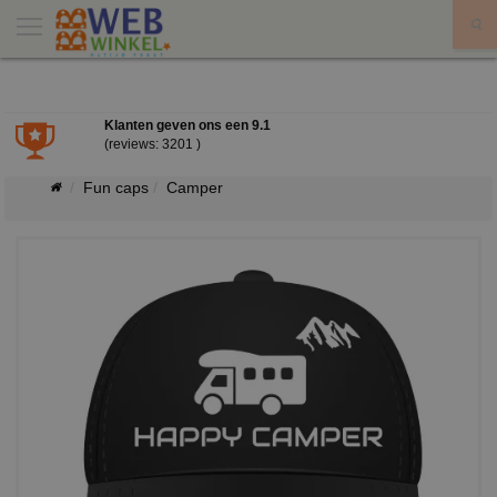
X
Klanten geven ons een
9.1
(reviews: 3201 )
Fun caps
Camper