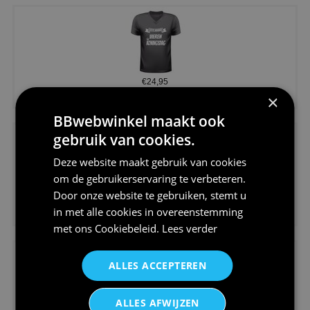
€24,95
×
Koningsdag shirt heren v-hals ...
BBwebwinkel maakt ook
gebruik van cookies.
Deze website maakt gebruik van cookies
om de gebruikerservaring te verbeteren.
Door onze website te gebruiken, stemt u
€24,95
in met alle cookies in overeenstemming
V-hals shirt rood wit blauw st...
met ons
Cookiebeleid
.
Lees verder
ALLES ACCEPTEREN
ALLES AFWIJZEN