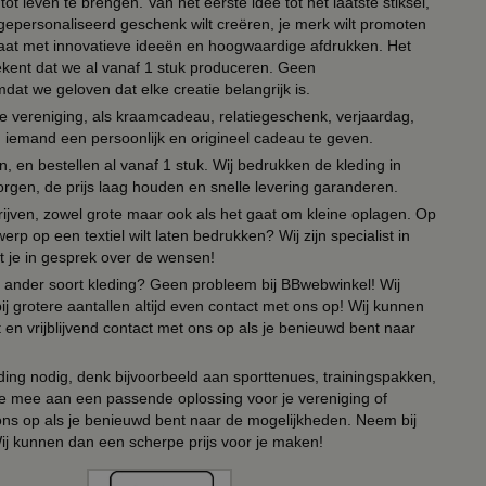
ot leven te brengen. Van het eerste idee tot het laatste stiksel,
n gepersonaliseerd geschenk wilt creëren, je merk wilt promoten
 paraat met innovatieve ideeën en hoogwaardige afdrukken. Het
tekent dat we al vanaf 1 stuk produceren. Geen
t we geloven dat elke creatie belangrijk is.
lie vereniging, als kraamcadeau, relatiegeschenk, verjaardag,
om iemand een persoonlijk en origineel cadeau te geven.
 en bestellen al vanaf 1 stuk. Wij bedrukken de kleding in
orgen, de prijs laag houden en snelle levering garanderen.
drijven, zowel grote maar ook als het gaat om kleine oplagen. Op
erp op een textiel wilt laten bedrukken? Wij zijn specialist in
t je in gesprek over de wensen!
 of ander soort kleding? Geen probleem bij BBwebwinkel! Wij
ij grotere aantallen altijd even contact met ons op! Wij kunnen
en vrijblijvend contact met ons op als je benieuwd bent naar
ing nodig, denk bijvoorbeeld aan sporttenues, trainingspakken,
e mee aan een passende oplossing voor je vereniging of
 ons op als je benieuwd bent naar de mogelijkheden. Neem bij
Wij kunnen dan een scherpe prijs voor je maken!