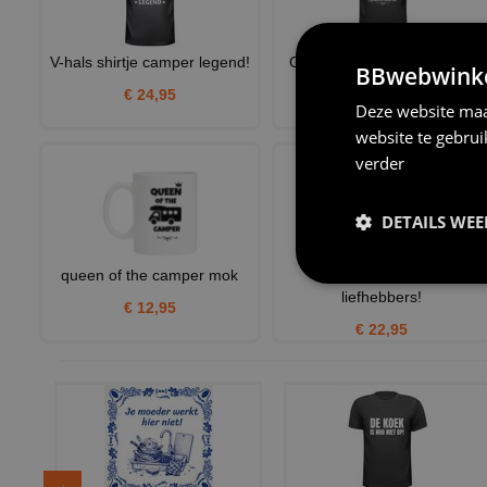
V-hals shirtje camper legend!
Grappig camper T-shirt het
BBwebwinkel
leven is een avontuur
€ 24,95
Deze website maa
€ 21,95
website te gebru
verder
DETAILS WE
queen of the camper mok
Shirtje voor camper
liefhebbers!
€ 12,95
€ 22,95