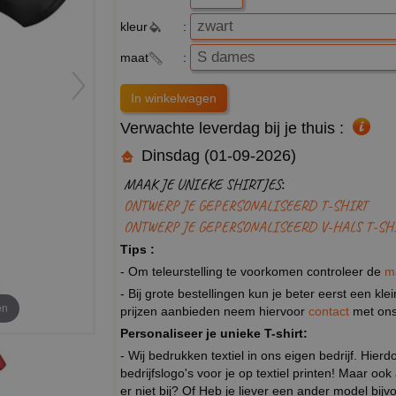
kleur
:
maat
:
Verwachte leverdag bij je thuis :
Dinsdag (01-09-2026)
MAAK JE UNIEKE SHIRTJES:
ONTWERP JE GEPERSONALISEERD T-SHIRT
ONTWERP JE GEPERSONALISEERD V-HALS T-SH
Tips :
- Om teleurstelling te voorkomen controleer de
m
- Bij grote bestellingen kun je beter eerst een kl
en
prijzen aanbieden neem hiervoor
contact
met ons
Personaliseer je unieke T-shirt:
- Wij bedrukken textiel in ons eigen bedrijf. Hier
bedrijfslogo's voor je op textiel printen! Maar ook
er niet bij? Of Heb je liever een ander model b