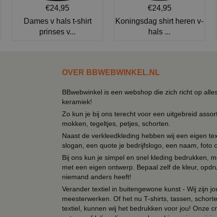
€24,95
€24,95
Dames v hals t-shirt
Koningsdag shirt heren v-
prinses v...
hals ...
OVER BBWEBWINKEL.NL
BBwebwinkel is een webshop die zich richt op alle
keramiek!
Zo kun je bij ons terecht voor een uitgebreid assor
mokken, tegeltjes, petjes, schorten.
Naast de verkleedkleding hebben wij een eigen text
slogan, een quote je bedrijfslogo, een naam, foto 
Bij ons kun je simpel en snel kleding bedrukken, mo
met een eigen ontwerp. Bepaal zelf de kleur, opdr
niemand anders heeft!
Verander textiel in buitengewone kunst - Wij zijn j
meesterwerken. Of het nu T-shirts, tassen, schorten
textiel, kunnen wij het bedrukken voor jou! Onze cr