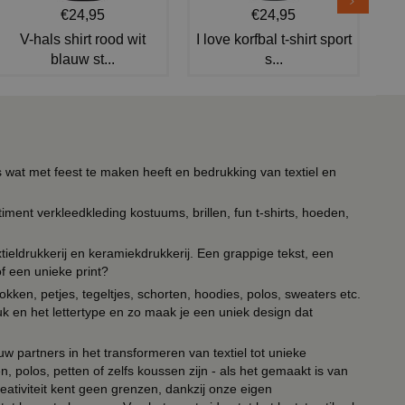
€24,95
€24,95
V-hals shirt rood wit
I love korfbal t-shirt sport
blauw st...
s...
s wat met feest te maken heeft en bedrukking van textiel en
timent verkleedkleding kostuums, brillen, fun t-shirts, hoeden,
ieldrukkerij en keramiekdrukkerij. Een grappige tekst, een
of een unieke print?
kken, petjes, tegeltjes, schorten, hoodies, polos, sweaters etc.
uk en het lettertype en zo maak je een uniek design dat
ouw partners in het transformeren van textiel tot unieke
, polos, petten of zelfs koussen zijn - als het gemaakt is van
eativiteit kent geen grenzen, dankzij onze eigen