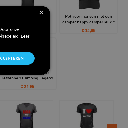
×
Shirtje happy camper
Pet voor mensen met een
camper happy camper leuk c
€ 22,95
 Door onze
€ 12,95
kiebeleid
.
Lees
ACCEPTEREN
Shirtje voor een camper
liefhebber! Camping Legend
€ 24,95