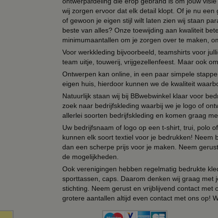
ontwerpafdeling die erop gebrand is om jouw visie t
wij zorgen ervoor dat elk detail klopt. Of je nu ee
of gewoon je eigen stijl wilt laten zien wij staan
beste van alles? Onze toewijding aan kwaliteit be
minimumaantallen om je zorgen over te maken, omda
Voor werkkleding bijvoorbeeld, teamshirts voor jul
team uitje, touwerij, vrijgezellenfeest. Maar ook 
Ontwerpen kan online, in een paar simpele stappen,
eigen huis, hierdoor kunnen we de kwaliteit waarb
Natuurlijk staan wij bij BBwebwinkel klaar voor be
zoek naar bedrijfskleding waarbij we je logo of ontw
allerlei soorten bedrijfskleding en komen graag me
Uw bedrijfsnaam of logo op een t-shirt, trui, polo
kunnen elk soort textiel voor je bedrukken! Neem b
dan een scherpe prijs voor je maken. Neem gerust 
de mogelijkheden.
Ook verenigingen hebben regelmatig bedrukte kled
sporttassen, caps. Daarom denken wij graag met j
stichting. Neem gerust en vrijblijvend contact met
grotere aantallen altijd even contact met ons op! 