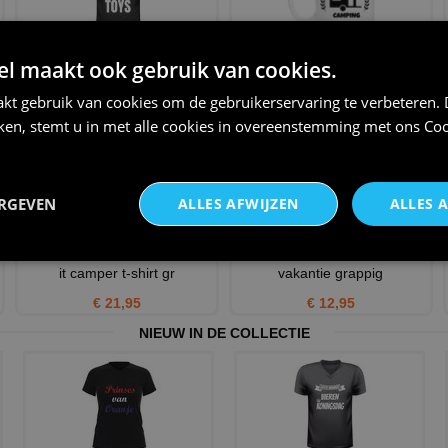
Shirtje voor de camper
Happy camper grappig
 maakt ook gebruik van cookies.
liefhebber big boys have bi
caravan mok vakantie op stap
kt gebruik van cookies om de gebruikerservaring te verbeteren.
€ 21,95
€ 12,95
iken, stemt u in met alle cookies in overeenstemming met ons
Coo
ERGEVEN
ALLES AFWIJZEN
ALLES 
Shirtje Home is where we park
ik zat nu liever in mijn camper
it camper t-shirt gr
vakantie grappig
€ 21,95
€ 12,95
NIEUW IN DE COLLECTIE