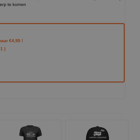
werp te komen
aar €4,95 !
1 )