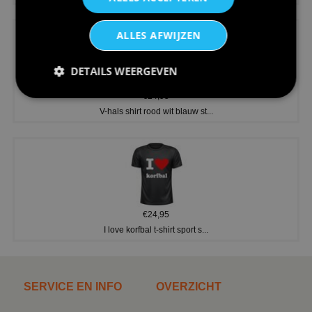
ALLES AFWIJZEN
DETAILS WEERGEVEN
€24,95
V-hals shirt rood wit blauw st...
€24,95
I love korfbal t-shirt sport s...
SERVICE EN INFO
OVERZICHT