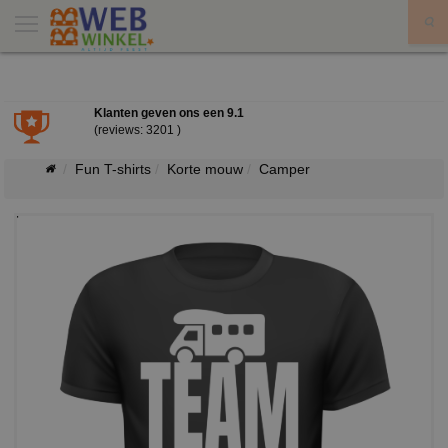
X
Klanten geven ons een
9.1
(reviews: 3201 )
Fun T-shirts
Korte mouw
Camper