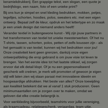
keramiekdrukkerij. Een grappige tekst, een slogan, een quote je
bedrijfslogo, een naam, foto of een unieke print?
Bij ons kun je simpel en snel kleding bedrukken, mokken, petjes,
tegeltjes, schorten, hoodies, polos, sweaters etc. met een eigen
ontwerp. Bepaal zelf de kleur, opdruk en het lettertype en zo maak
je een uniek design dat niemand anders heeft!
Verander textiel in buitengewone kunst - Wij zijn jouw partners in
het transformeren van textiel tot unieke meesterwerken. Of het nu
T-shirts, tassen, schorten, polos, petten of zelfs koussen zijn - als
het gemaakt is van textiel, kunnen wij het bedrukken voor jou!
Onze creativiteit kent geen grenzen, dankzij onze eigen
ontwerpafdeling die erop gebrand is om jouw visie tot leven te
brengen. Van het eerste idee tot het laatste stiksel, wij zorgen
ervoor dat elk detail klopt. Of je nu een gepersonaliseerd
geschenk wilt creëren, je merk wilt promoten of gewoon je eigen
stijl wilt laten zien wij staan paraat met innovatieve ideeën en
hoogwaardige afdrukken. Het beste van alles? Onze toewijding
aan kwaliteit betekent dat we al vanaf 1 stuk produceren. Geen
minimumaantallen om je zorgen over te maken, omdat we
geloven dat elke creatie belangrijk is.
Voor werkkleding bijvoorbeeld, teamshirts voor jullie vereniging,
als kraamcadeau, relatiegeschenk, verjaardag, team uitje,