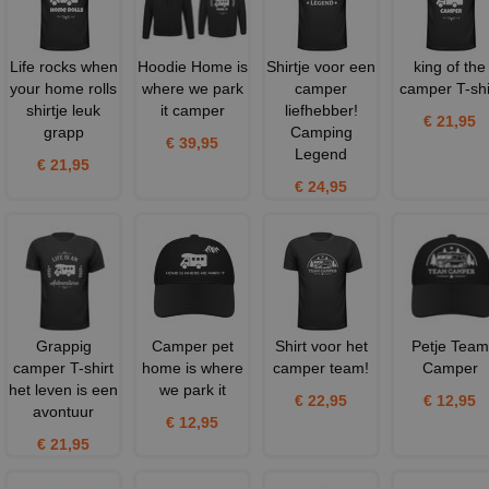
Life rocks when
Hoodie Home is
Shirtje voor een
king of the
your home rolls
where we park
camper
camper T-shi
shirtje leuk
it camper
liefhebber!
€ 21,95
grapp
Camping
€ 39,95
Legend
€ 21,95
€ 24,95
Grappig
Camper pet
Shirt voor het
Petje Team
camper T-shirt
home is where
camper team!
Camper
het leven is een
we park it
€ 22,95
€ 12,95
avontuur
€ 12,95
€ 21,95