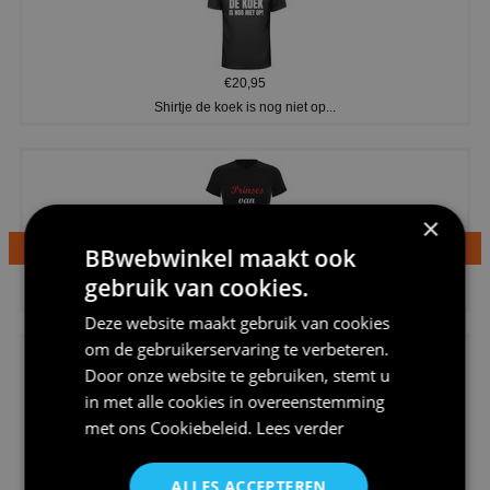
€20,95
Shirtje de koek is nog niet op...
×
BBwebwinkel maakt ook
€24,95
gebruik van cookies.
Dames v hals t-shirt prinses v...
Deze website maakt gebruik van cookies
om de gebruikerservaring te verbeteren.
Door onze website te gebruiken, stemt u
in met alle cookies in overeenstemming
met ons
Cookiebeleid
.
Lees verder
€24,95
Koningsdag shirt heren v-hals ...
ALLES ACCEPTEREN