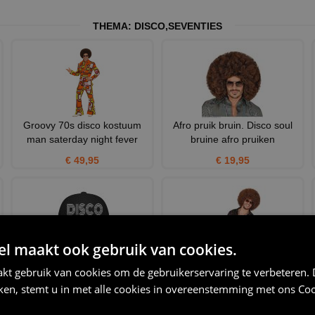
THEMA:
DISCO
,
SEVENTIES
Groovy 70s disco kostuum
Afro pruik bruin. Disco soul
man saterday night fever
bruine afro pruiken
€ 49,95
€ 19,95
 maakt ook gebruik van cookies.
Disco pet 80s
King of the dance floor disco
kt gebruik van cookies om de gebruikerservaring te verbeteren.
shirt groovy stijl 7
€ 12,95
iken, stemt u in met alle cookies in overeenstemming met ons
Coo
€ 29,95