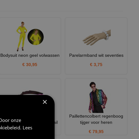
Bodysuit neon geel volwassen
Parelarmband wit seventies
€ 30,95
€ 3,75
×
Steel de show met deze
Paillettencolbert regenboog
 Door onze
sprankelende roze neon pail
tijger voor heren
kiebeleid
.
Lees
€ 8,95
€ 79,95