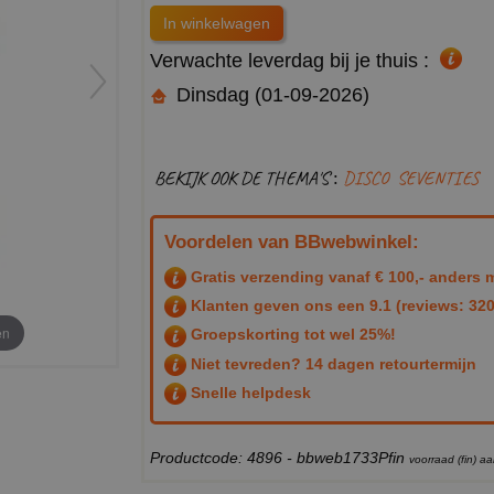
Verwachte leverdag bij je thuis :
Dinsdag (01-09-2026)
BEKIJK OOK DE THEMA'S :
DISCO
SEVENTIES
Voordelen van BBwebwinkel:
Gratis verzending vanaf € 100,- anders m
Klanten geven ons een
9.1
(reviews: 320
en
Groepskorting tot wel 25%!
Niet tevreden? 14 dagen retourtermijn
Snelle helpdesk
Productcode: 4896 - bbweb1733Pfin
voorraad (fin) 