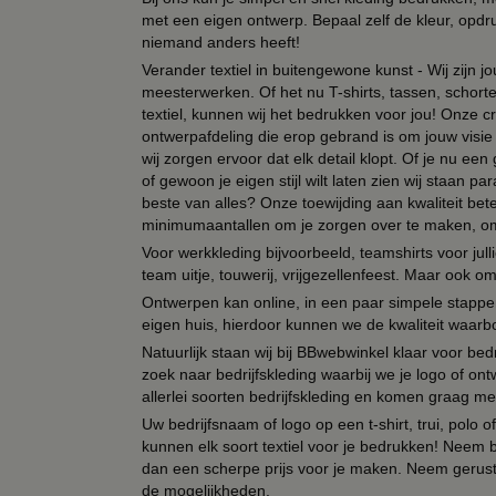
met een eigen ontwerp. Bepaal zelf de kleur, opdr
niemand anders heeft!
Verander textiel in buitengewone kunst - Wij zijn j
meesterwerken. Of het nu T-shirts, tassen, schorten
textiel, kunnen wij het bedrukken voor jou! Onze cr
ontwerpafdeling die erop gebrand is om jouw visie t
wij zorgen ervoor dat elk detail klopt. Of je nu ee
of gewoon je eigen stijl wilt laten zien wij staan
beste van alles? Onze toewijding aan kwaliteit be
minimumaantallen om je zorgen over te maken, omda
Voor werkkleding bijvoorbeeld, teamshirts voor jul
team uitje, touwerij, vrijgezellenfeest. Maar ook 
Ontwerpen kan online, in een paar simpele stappen,
eigen huis, hierdoor kunnen we de kwaliteit waarb
Natuurlijk staan wij bij BBwebwinkel klaar voor be
zoek naar bedrijfskleding waarbij we je logo of ontw
allerlei soorten bedrijfskleding en komen graag me
Uw bedrijfsnaam of logo op een t-shirt, trui, polo
kunnen elk soort textiel voor je bedrukken! Neem b
dan een scherpe prijs voor je maken. Neem gerust 
de mogelijkheden.