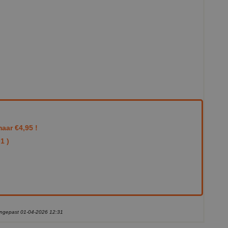
aar €4,95 !
1 )
aangepast 01-04-2026 12:31