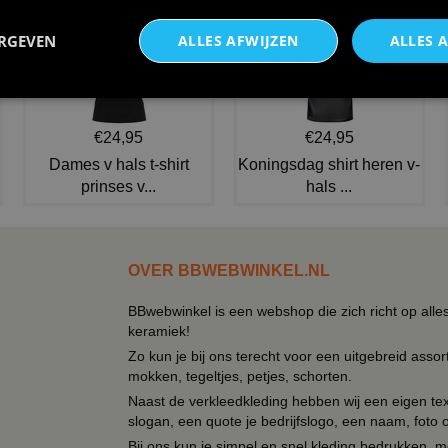
NIEUW IN DE COLLECTIE
ERGEVEN
ALLES AFWIJZEN
ALLES 
€24,95
€24,95
Dames v hals t-shirt
Koningsdag shirt heren v-
prinses v...
hals ...
OVER BBWEBWINKEL.NL
BBwebwinkel is een webshop die zich richt op alle
keramiek!
Zo kun je bij ons terecht voor een uitgebreid assor
mokken, tegeltjes, petjes, schorten.
Naast de verkleedkleding hebben wij een eigen text
slogan, een quote je bedrijfslogo, een naam, foto 
Bij ons kun je simpel en snel kleding bedrukken, mo