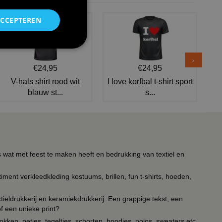
ACCEPTEREN
€24,95
€24,95
V-hals shirt rood wit
I love korfbal t-shirt sport
blauw st...
s...
s wat met feest te maken heeft en bedrukking van textiel en
timent verkleedkleding kostuums, brillen, fun t-shirts, hoeden,
ieldrukkerij en keramiekdrukkerij. Een grappige tekst, een
of een unieke print?
kken, petjes, tegeltjes, schorten, hoodies, polos, sweaters etc.