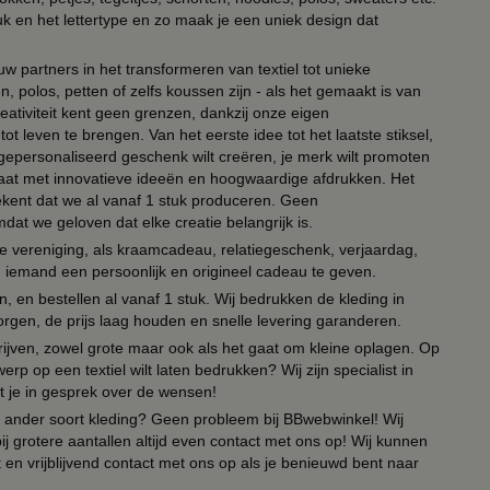
uk en het lettertype en zo maak je een uniek design dat
ouw partners in het transformeren van textiel tot unieke
, polos, petten of zelfs koussen zijn - als het gemaakt is van
eativiteit kent geen grenzen, dankzij onze eigen
ot leven te brengen. Van het eerste idee tot het laatste stiksel,
n gepersonaliseerd geschenk wilt creëren, je merk wilt promoten
 paraat met innovatieve ideeën en hoogwaardige afdrukken. Het
tekent dat we al vanaf 1 stuk produceren. Geen
t we geloven dat elke creatie belangrijk is.
lie vereniging, als kraamcadeau, relatiegeschenk, verjaardag,
om iemand een persoonlijk en origineel cadeau te geven.
 en bestellen al vanaf 1 stuk. Wij bedrukken de kleding in
orgen, de prijs laag houden en snelle levering garanderen.
drijven, zowel grote maar ook als het gaat om kleine oplagen. Op
erp op een textiel wilt laten bedrukken? Wij zijn specialist in
t je in gesprek over de wensen!
 of ander soort kleding? Geen probleem bij BBwebwinkel! Wij
ij grotere aantallen altijd even contact met ons op! Wij kunnen
en vrijblijvend contact met ons op als je benieuwd bent naar