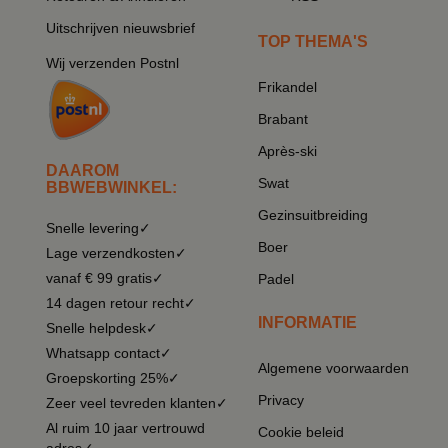
Uitschrijven nieuwsbrief
TOP THEMA'S
Wij verzenden Postnl
Frikandel
Brabant
Après-ski
DAAROM
Swat
BBWEBWINKEL:
Gezinsuitbreiding
Snelle levering✓
Boer
Lage verzendkosten✓
vanaf € 99 gratis✓
Padel
14 dagen retour recht✓
INFORMATIE
Snelle helpdesk✓
Whatsapp contact✓
Algemene voorwaarden
Groepskorting 25%✓
Privacy
Zeer veel tevreden klanten✓
Al ruim 10 jaar vertrouwd
Cookie beleid