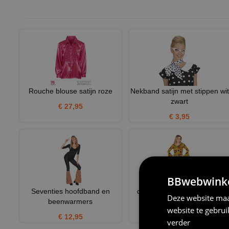
Rouche blouse satijn roze
Nekband satijn met stippen wit
zwart
€ 27,95
€ 3,95
BBwebwinkel
Seventies hoofdband en
disco diva feestelijke jaren
Deze website maa
beenwarmers
zeventig jurk met kle
website te gebru
€ 12,95
€ 30,95
verder