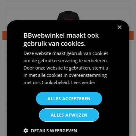
×
BBwebwinkel maakt ook
gebruik van cookies.
€24,95
Dames v hals t-shirt prinses v...
Deze website maakt gebruik van cookies
om de gebruikerservaring te verbeteren.
Door onze website te gebruiken, stemt u
in met alle cookies in overeenstemming
met ons
Cookiebeleid
.
Lees verder
€24,95
ALLES ACCEPTEREN
Koningsdag shirt heren v-hals ...
ALLES AFWIJZEN
DETAILS WEERGEVEN