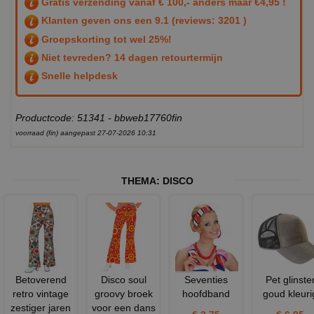
Gratis verzending vanaf € 100,- anders maar €4,95 !
Klanten geven ons een
9.1
(reviews: 3201 )
Groepskorting tot wel 25%!
Niet tevreden? 14 dagen retourtermijn
Snelle helpdesk
Productcode: 51341 - bbweb17760fin
voorraad (fin) aangepast 27-07-2026 10:31
THEMA:
DISCO
Betoverend
Disco soul
Seventies
Pet glinste
retro vintage
groovy broek
hoofdband
goud kleuri
zestiger jaren
voor een dans