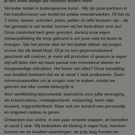
je een uniek design dat niemand anders heeft!
Verander textiel in buitengewone kunst - Wij zijn jouw partners in
het transformeren van textiel tot unieke meesterwerken. Of het nu
T-shirts, tassen, schorten, polos, petten of zelfs koussen zijn - als
het gemaakt is van textiel, kunnen wij het bedrukken voor jou!
Onze creativiteit kent geen grenzen, dankzij onze eigen
ontwerpafdeling die erop gebrand is om jouw visie tot leven te
brengen. Van het eerste idee tot het laatste stiksel, wij zorgen
ervoor dat elk detail klopt. Of je nu een gepersonaliseerd
geschenk wilt creëren, je merk wilt promoten of gewoon je eigen
stijl wilt laten zien wij staan paraat met innovatieve ideeën en
hoogwaardige afdrukken. Het beste van alles? Onze toewijding
aan kwaliteit betekent dat we al vanaf 1 stuk produceren. Geen
minimumaantallen om je zorgen over te maken, omdat we
geloven dat elke creatie belangrijk is.
Voor werkkleding bijvoorbeeld, teamshirts voor jullie vereniging,
als kraamcadeau, relatiegeschenk, verjaardag, team uitje,
touwerij, vrijgezellenfeest. Maar ook om iemand een persoonlijk
en origineel cadeau te geven.
Ontwerpen kan online, in een paar simpele stappen, en bestellen
al vanaf 1 stuk. Wij bedrukken de kleding in eigen huis, hierdoor
kunnen we de kwaliteit waarborgen, de prijs laag houden en