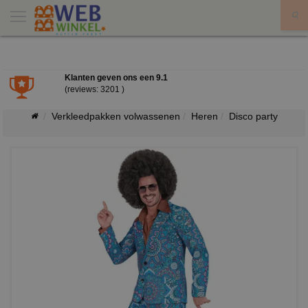
X
Klanten geven ons een
9.1
(reviews: 3201 )
Verkleedpakken volwassenen
Heren
Disco party