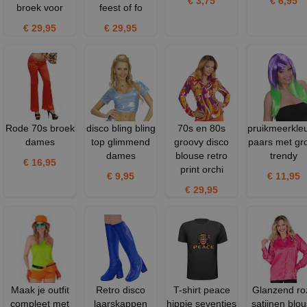
€ 3,75
€ 6,95
broek voor
feest of fo
€ 29,95
€ 29,95
Rode 70s broek
disco bling bling
70s en 80s
pruikmeerkleu
dames
top glimmend
groovy disco
paars met gr
dames
blouse retro
trendy
€ 16,95
print orchi
€ 9,95
€ 11,95
€ 29,95
Maak je outfit
Retro disco
T-shirt peace
Glanzend ro
compleet met
laarskappen
hippie seventies
satijnen blo