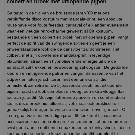
colbert en broek met uitlopende pijpen
Ga terug in de tijd van de bruisende jaren '60 met ons
verbluffende disco kostuum met mandala-print, een absolute
must-have voor foute feestjes, carnaval of elk ander evenement
waar een vleugje retro-charme gewenst is! Dit kostuum,
bestaande uit een colbert en broek met uitlopende pijpen, vangt
perfect de spirit van de swingende sixties en geeft je een
onweerstaanbare look die de dansvloer zal domineren. Het
colbert, met zijn opvallende mandala-print in levendige
blauwtinten, straalt een hypnotiserende energie uit die de
aandacht zal trekken en bewondering zal oogsten. De gedurfde
kleuren en intrigerende patronen vangen de essentie van het
tijdperk en laten je schitteren met een unieke stijl die
onmiskenbaar retro is. De bijpassende broek met uitlopende
pijpen maakt de look compleet en voegt een extra vleugje flair
toe aan je outfit. Met zijn flatterende pasvorm en comfortabele
stof is deze broek niet alleen stijlvol, maar ook praktisch en
gemakkelijk te dragen terwijl je de dansvloer onveilig maakt. Of
je nu gaat voor een volledige jaren '60 look met bijpassende
accessoires zoals een retro pruik en zonnebril, of een moderne
twist geeft aan je outfit met sneakers en een funky shirt, dit disco
kostuum is de perfecte keuze om je feestoutfit compleet te