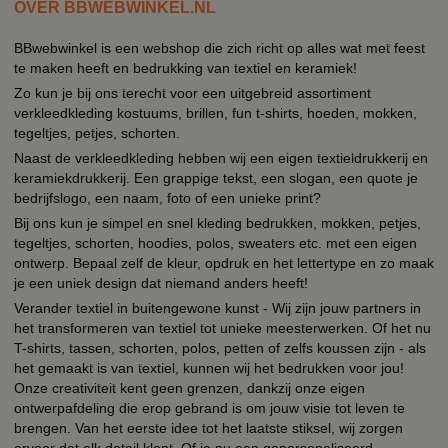
OVER BBWEBWINKEL.NL
BBwebwinkel is een webshop die zich richt op alles wat met feest
te maken heeft en bedrukking van textiel en keramiek!
Zo kun je bij ons terecht voor een uitgebreid assortiment
verkleedkleding kostuums, brillen, fun t-shirts, hoeden, mokken,
tegeltjes, petjes, schorten.
Naast de verkleedkleding hebben wij een eigen textieldrukkerij en
keramiekdrukkerij. Een grappige tekst, een slogan, een quote je
bedrijfslogo, een naam, foto of een unieke print?
Bij ons kun je simpel en snel kleding bedrukken, mokken, petjes,
tegeltjes, schorten, hoodies, polos, sweaters etc. met een eigen
ontwerp. Bepaal zelf de kleur, opdruk en het lettertype en zo maak
je een uniek design dat niemand anders heeft!
Verander textiel in buitengewone kunst - Wij zijn jouw partners in
het transformeren van textiel tot unieke meesterwerken. Of het nu
T-shirts, tassen, schorten, polos, petten of zelfs koussen zijn - als
het gemaakt is van textiel, kunnen wij het bedrukken voor jou!
Onze creativiteit kent geen grenzen, dankzij onze eigen
ontwerpafdeling die erop gebrand is om jouw visie tot leven te
brengen. Van het eerste idee tot het laatste stiksel, wij zorgen
ervoor dat elk detail klopt. Of je nu een gepersonaliseerd