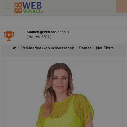
X
Klanten geven ons een
9.1
(reviews: 3201 )
Verkleedpakken volwassenen
Dames
Net Shirts