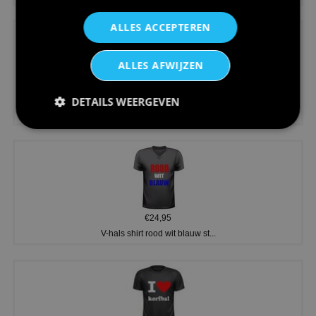
ALLES ACCEPTEREN
ALLES AFWIJZEN
€24,95
DETAILS WEERGEVEN
Koningsdag shirt heren v-hals ...
€24,95
V-hals shirt rood wit blauw st...