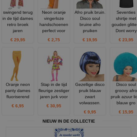
swingend terug
Neon oranje
Afro pruik bruin.
Seventies
in de tijd dames
vingerloze
Disco soul
shirtje met
retro broek
handschoenen
bruine afro
gouden glitte
jaren
perfect voor
pruiken
Dont worry
€ 29,95
€ 2,75
€ 19,95
€ 23,95
Oranje neon
Stap in de tijd
Gezellige disco
Disco soul
panty dames
fleurige zestiger
pruik blauw
groovy afro
fluoriserend
jaren jurk voor
zwart
pruik azuur li
volwassen.
blauw gro
€ 6,95
€ 30,95
€ 9,95
€ 15,95
NIEUW IN DE COLLECTIE