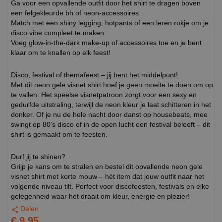
Ga voor een opvallende outfit door het shirt te dragen boven
een felgekleurde bh of neon-accessoires.
Match met een shiny legging, hotpants of een leren rokje om je
disco vibe compleet te maken.
Voeg glow-in-the-dark make-up of accessoires toe en je bent
klaar om te knallen op elk feest!
Disco, festival of themafeest – jij bent het middelpunt!
Met dit neon gele visnet shirt hoef je geen moeite te doen om op
te vallen. Het speelse visnetpatroon zorgt voor een sexy en
gedurfde uitstraling, terwijl de neon kleur je laat schitteren in het
donker. Of je nu de hele nacht door danst op housebeats, mee
swingt op 80’s disco of in de open lucht een festival beleeft – dit
shirt is gemaakt om te feesten.
Durf jij te shinen?
Grijp je kans om te stralen en bestel dit opvallende neon gele
visnet shirt met korte mouw – hét item dat jouw outfit naar het
volgende niveau tilt. Perfect voor discofeesten, festivals en elke
gelegenheid waar het draait om kleur, energie en plezier!
Delen
€ 9,95