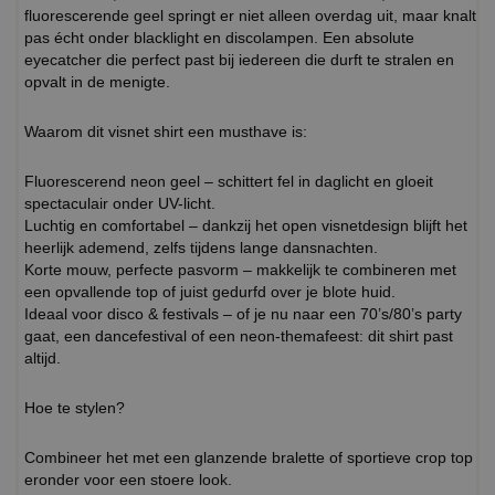
fluorescerende geel springt er niet alleen overdag uit, maar knalt
pas écht onder blacklight en discolampen. Een absolute
eyecatcher die perfect past bij iedereen die durft te stralen en
opvalt in de menigte.
Waarom dit visnet shirt een musthave is:
Fluorescerend neon geel – schittert fel in daglicht en gloeit
spectaculair onder UV-licht.
Luchtig en comfortabel – dankzij het open visnetdesign blijft het
heerlijk ademend, zelfs tijdens lange dansnachten.
Korte mouw, perfecte pasvorm – makkelijk te combineren met
een opvallende top of juist gedurfd over je blote huid.
Ideaal voor disco & festivals – of je nu naar een 70’s/80’s party
gaat, een dancefestival of een neon-themafeest: dit shirt past
altijd.
Hoe te stylen?
Combineer het met een glanzende bralette of sportieve crop top
eronder voor een stoere look.