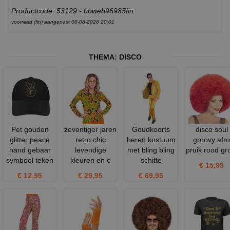
Productcode: 53129 - bbweb96985fin
voorraad (fin) aangepast 08-08-2026 20:01
THEMA:
DISCO
Pet gouden
zeventiger jaren
Goudkoorts
disco soul
glitter peace
retro chic
heren kostuum
groovy afro
hand gebaar
levendige
met bling bling
pruik rood gr
symbool teken
kleuren en c
schitte
€ 15,95
€ 12,95
€ 29,95
€ 69,95