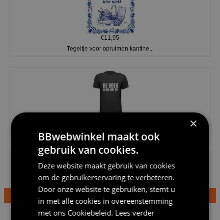
€11,95
Tegeltje voor opruimen kantine...
×
€20,95
Shirtje de koek is nog niet op...
BBwebwinkel maakt ook
gebruik van cookies.
Deze website maakt gebruik van cookies
om de gebruikerservaring te verbeteren.
Door onze website te gebruiken, stemt u
in met alle cookies in overeenstemming
€24,95
met ons
Cookiebeleid
.
Lees verder
Dames v hals t-shirt prinses v...