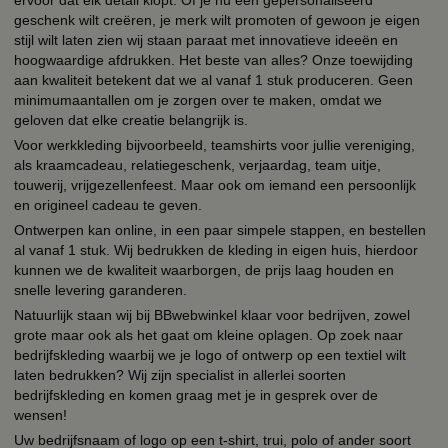
geschenk wilt creëren, je merk wilt promoten of gewoon je eigen
stijl wilt laten zien wij staan paraat met innovatieve ideeën en
hoogwaardige afdrukken. Het beste van alles? Onze toewijding
aan kwaliteit betekent dat we al vanaf 1 stuk produceren. Geen
minimumaantallen om je zorgen over te maken, omdat we
geloven dat elke creatie belangrijk is.
Voor werkkleding bijvoorbeeld, teamshirts voor jullie vereniging,
als kraamcadeau, relatiegeschenk, verjaardag, team uitje,
touwerij, vrijgezellenfeest. Maar ook om iemand een persoonlijk
en origineel cadeau te geven.
Ontwerpen kan online, in een paar simpele stappen, en bestellen
al vanaf 1 stuk. Wij bedrukken de kleding in eigen huis, hierdoor
kunnen we de kwaliteit waarborgen, de prijs laag houden en
snelle levering garanderen.
Natuurlijk staan wij bij BBwebwinkel klaar voor bedrijven, zowel
grote maar ook als het gaat om kleine oplagen. Op zoek naar
bedrijfskleding waarbij we je logo of ontwerp op een textiel wilt
laten bedrukken? Wij zijn specialist in allerlei soorten
bedrijfskleding en komen graag met je in gesprek over de
wensen!
Uw bedrijfsnaam of logo op een t-shirt, trui, polo of ander soort