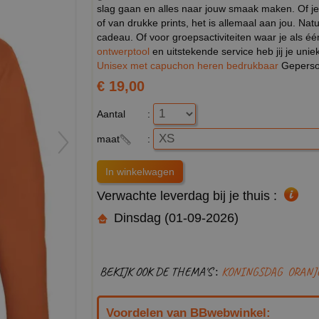
slag gaan en alles naar jouw smaak maken. Of je
of van drukke prints, het is allemaal aan jou. Na
cadeau. Of voor groepsactiviteiten waar je als éé
ontwerptool
en uitstekende service heb jij je unie
Unisex met capuchon heren bedrukbaar
Geperson
€ 19,00
Aantal
:
maat
:
Verwachte leverdag bij je thuis :
Dinsdag (01-09-2026)
BEKIJK OOK DE THEMA'S :
KONINGSDAG
ORANJ
Voordelen van BBwebwinkel: