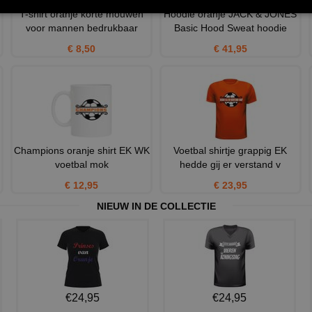
T-shirt oranje korte mouwen
Hoodie oranje JACK & JONES
voor mannen bedrukbaar
Basic Hood Sweat hoodie
€ 8,50
€ 41,95
Champions oranje shirt EK WK
Voetbal shirtje grappig EK
voetbal mok
hedde gij er verstand v
€ 12,95
€ 23,95
NIEUW IN DE COLLECTIE
€24,95
€24,95