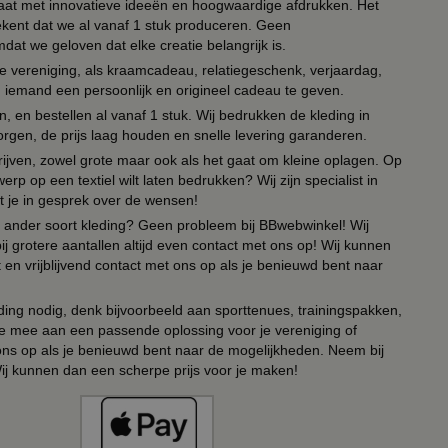
 paraat met innovatieve ideeën en hoogwaardige afdrukken. Het
tekent dat we al vanaf 1 stuk produceren. Geen
t we geloven dat elke creatie belangrijk is.
lie vereniging, als kraamcadeau, relatiegeschenk, verjaardag,
om iemand een persoonlijk en origineel cadeau te geven.
 en bestellen al vanaf 1 stuk. Wij bedrukken de kleding in
orgen, de prijs laag houden en snelle levering garanderen.
drijven, zowel grote maar ook als het gaat om kleine oplagen. Op
erp op een textiel wilt laten bedrukken? Wij zijn specialist in
t je in gesprek over de wensen!
 of ander soort kleding? Geen probleem bij BBwebwinkel! Wij
ij grotere aantallen altijd even contact met ons op! Wij kunnen
en vrijblijvend contact met ons op als je benieuwd bent naar
ing nodig, denk bijvoorbeeld aan sporttenues, trainingspakken,
e mee aan een passende oplossing voor je vereniging of
 ons op als je benieuwd bent naar de mogelijkheden. Neem bij
Wij kunnen dan een scherpe prijs voor je maken!