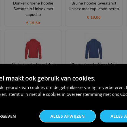
Donker groene hoodie
Bruine hoodie Sweatshirt
Sweatshirt Unisex met
Unisex met capuchon heren
capucho
€ 19,00
€ 19,50
Rode hoodie Sweatshirt
Blauwe hoodie Sweatshirt
Unisex met capuchon heren b
Unisex met capuchon heren
 maakt ook gebruik van cookies.
€ 19,50
€ 19,50
kt gebruik van cookies om de gebruikerservaring te verbeteren.
THEMA:
ORANJE
,
KONINGSDAG
iken, stemt u in met alle cookies in overeenstemming met ons
Coo
ERGEVEN
ALLES AFWIJZEN
ALLES 