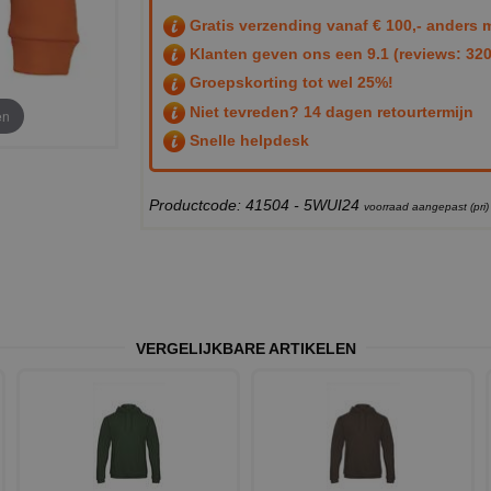
Gratis verzending vanaf € 100,- anders m
Klanten geven ons een
9.1
(reviews: 320
Groepskorting tot wel 25%!
Niet tevreden? 14 dagen retourtermijn
en
Snelle helpdesk
Productcode: 41504 - 5WUI24
voorraad aangepast (pri
VERGELIJKBARE ARTIKELEN