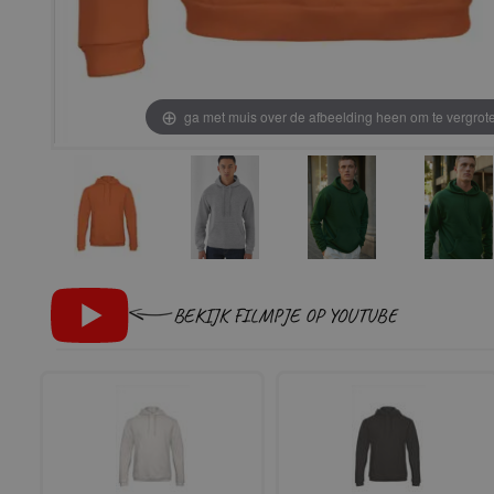
ga met muis over de afbeelding heen om te vergrot
BEKIJK FILMPJE OP YOUTUBE