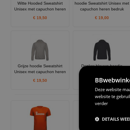
Witte Hooded Sweatshirt
hoodie Sweatshirt Unisex met
Unisex met capuchon heren
capuchon heren bedruk
€ 19,50
€ 19,00
Grijze hoodie Sweatshirt
Donker blauwe hoodie
Unisex met capuchon heren
Sweatshirt Unisex met
capucho
BBwebwinkel
€ 19,50
€ 19,50
Deze website maa
website te gebru
verder
DETAILS WE