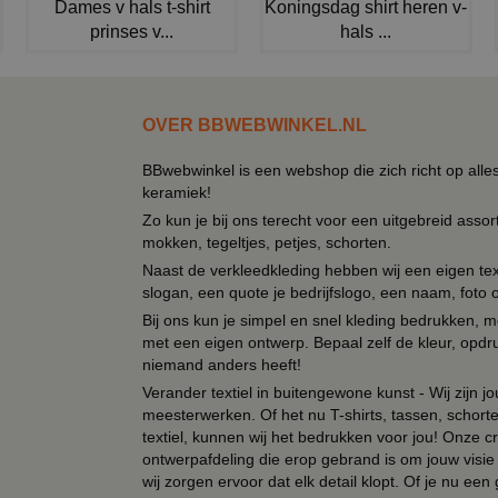
Dames v hals t-shirt
Koningsdag shirt heren v-
prinses v...
hals ...
OVER BBWEBWINKEL.NL
BBwebwinkel is een webshop die zich richt op alle
keramiek!
Zo kun je bij ons terecht voor een uitgebreid assor
mokken, tegeltjes, petjes, schorten.
Naast de verkleedkleding hebben wij een eigen text
slogan, een quote je bedrijfslogo, een naam, foto 
Bij ons kun je simpel en snel kleding bedrukken, mo
met een eigen ontwerp. Bepaal zelf de kleur, opdr
niemand anders heeft!
Verander textiel in buitengewone kunst - Wij zijn j
meesterwerken. Of het nu T-shirts, tassen, schorten
textiel, kunnen wij het bedrukken voor jou! Onze cr
ontwerpafdeling die erop gebrand is om jouw visie t
wij zorgen ervoor dat elk detail klopt. Of je nu ee