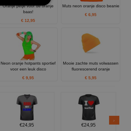
Oranje petje voor de oranje
Muts neon oranje disco beanie
baas!
€ 6,95
€ 12,95
Neon oranje hotpants sportief
Mooie zachte muts volwassen
voor een leuk disco
fluorescerend oranje
€ 9,95
€ 5,95
€24,95
€24,95