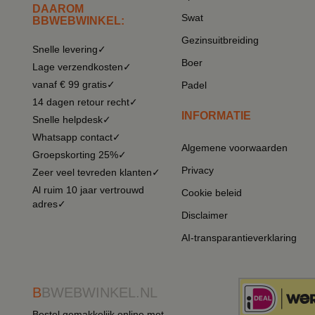
DAAROM
Swat
BBWEBWINKEL:
Gezinsuitbreiding
Snelle levering✓
Boer
Lage verzendkosten✓
vanaf € 99 gratis✓
Padel
14 dagen retour recht✓
INFORMATIE
Snelle helpdesk✓
Whatsapp contact✓
Algemene voorwaarden
Groepskorting 25%✓
Privacy
Zeer veel tevreden klanten✓
Al ruim 10 jaar vertrouwd
Cookie beleid
adres✓
Disclaimer
AI-transparantieverklaring
B
BWEBWINKEL.NL
Bestel gemakkelijk online met