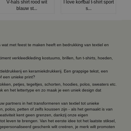
V-hals shirt rood wit
I love korfbal t-shirt sport
blauw st...
s...
s wat met feest te maken heeft en bedrukking van textiel en
timent verkleedkleding kostuums, brillen, fun t-shirts, hoeden,
ieldrukkerij en keramiekdrukkerij. Een grappige tekst, een
of een unieke print?
kken, petjes, tegeltjes, schorten, hoodies, polos, sweaters etc.
uk en het lettertype en zo maak je een uniek design dat
ouw partners in het transformeren van textiel tot unieke
, polos, petten of zelfs koussen zijn - als het gemaakt is van
eativiteit kent geen grenzen, dankzij onze eigen
ot leven te brengen. Van het eerste idee tot het laatste stiksel,
n gepersonaliseerd geschenk wilt creëren, je merk wilt promoten