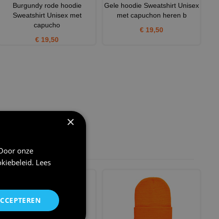
Burgundy rode hoodie
Gele hoodie Sweatshirt Unisex
Sweatshirt Unisex met
met capuchon heren b
capucho
€ 19,50
€ 19,50
×
 Door onze
kiebeleid
.
Lees
ACCEPTEREN