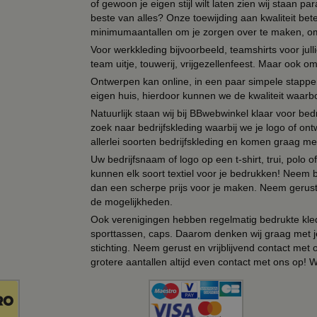
of gewoon je eigen stijl wilt laten zien wij staan
beste van alles? Onze toewijding aan kwaliteit be
minimumaantallen om je zorgen over te maken, omda
Voor werkkleding bijvoorbeeld, teamshirts voor jul
team uitje, touwerij, vrijgezellenfeest. Maar ook 
Ontwerpen kan online, in een paar simpele stappen,
eigen huis, hierdoor kunnen we de kwaliteit waarb
Natuurlijk staan wij bij BBwebwinkel klaar voor be
zoek naar bedrijfskleding waarbij we je logo of ontw
allerlei soorten bedrijfskleding en komen graag me
Uw bedrijfsnaam of logo op een t-shirt, trui, polo
kunnen elk soort textiel voor je bedrukken! Neem b
dan een scherpe prijs voor je maken. Neem gerust 
de mogelijkheden.
Ook verenigingen hebben regelmatig bedrukte kled
sporttassen, caps. Daarom denken wij graag met j
stichting. Neem gerust en vrijblijvend contact met
grotere aantallen altijd even contact met ons op! 