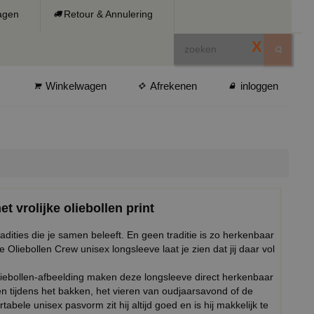
ragen
Retour & Annulering
X
Winkelwagen
Afrekenen
inloggen
t vrolijke oliebollen print
dities die je samen beleeft. En geen traditie is zo herkenbaar
Oliebollen Crew unisex longsleeve laat je zien dat jij daar vol
oliebollen-afbeelding maken deze longsleeve direct herkenbaar
n tijdens het bakken, het vieren van oudjaarsavond of de
abele unisex pasvorm zit hij altijd goed en is hij makkelijk te