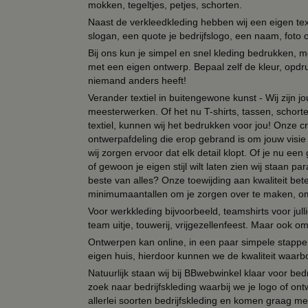
mokken, tegeltjes, petjes, schorten.
Naast de verkleedkleding hebben wij een eigen text
slogan, een quote je bedrijfslogo, een naam, foto 
Bij ons kun je simpel en snel kleding bedrukken, mo
met een eigen ontwerp. Bepaal zelf de kleur, opdr
niemand anders heeft!
Verander textiel in buitengewone kunst - Wij zijn j
meesterwerken. Of het nu T-shirts, tassen, schorten
textiel, kunnen wij het bedrukken voor jou! Onze cr
ontwerpafdeling die erop gebrand is om jouw visie t
wij zorgen ervoor dat elk detail klopt. Of je nu ee
of gewoon je eigen stijl wilt laten zien wij staan
beste van alles? Onze toewijding aan kwaliteit be
minimumaantallen om je zorgen over te maken, omda
Voor werkkleding bijvoorbeeld, teamshirts voor jul
team uitje, touwerij, vrijgezellenfeest. Maar ook 
Ontwerpen kan online, in een paar simpele stappen,
eigen huis, hierdoor kunnen we de kwaliteit waarb
Natuurlijk staan wij bij BBwebwinkel klaar voor be
zoek naar bedrijfskleding waarbij we je logo of ontw
allerlei soorten bedrijfskleding en komen graag me