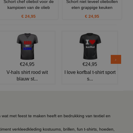
Schort chef oliebol voor de
Schort niet teveel oliebollen
kampioen van de olieb
eten grappige keuken
€ 24,95
€ 24,95
€24,95
€24,95
V-hals shirt rood wit
I love korfbal t-shirt sport
blauw st...
s...
s wat met feest te maken heeft en bedrukking van textiel en
timent verkleedkleding kostuums, brillen, fun t-shirts, hoeden,