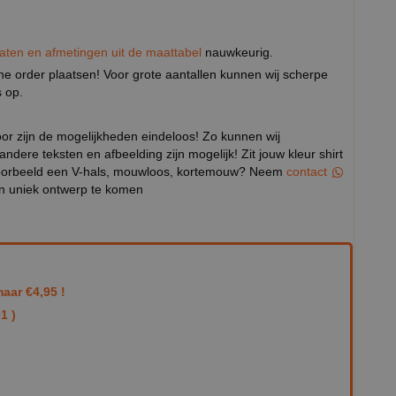
aten en afmetingen uit de maattabel
nauwkeurig.
eine order plaatsen! Voor grote aantallen kunnen wij scherpe
 op.
door zijn de mogelijkheden eindeloos! Zo kunnen wij
 andere teksten en afbeelding zijn mogelijk! Zit jouw kleur shirt
ijvoorbeeld een V-hals, mouwloos, kortemouw? Neem
contact
en uniek ontwerp te komen
aar €4,95 !
1 )