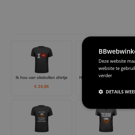
BBwebwinkel
Deze website maa
website te gebru
verder
Ik hou van oliebollen shirtje
Humoristisch bakschort een
oliebol in de morgen is
€ 24,95
DETAILS WE
€ 24,95