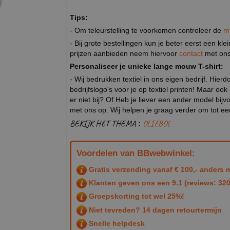
Tips:
- Om teleurstelling te voorkomen controleer de
m
- Bij grote bestellingen kun je beter eerst een kl
prijzen aanbieden neem hiervoor
contact
met ons
Personaliseer je unieke lange mouw T-shirt:
- Wij bedrukken textiel in ons eigen bedrijf. Hier
bedrijfslogo's voor je op textiel printen! Maar ook
er niet bij? Of Heb je liever een ander model b
met ons op. Wij helpen je graag verder om tot e
BEKIJK HET THEMA :
OLIEBOL
Voordelen van BBwebwinkel:
Gratis verzending vanaf € 100,- anders m
Klanten geven ons een
9.1
(reviews: 320
Groepskorting tot wel 25%!
Niet tevreden? 14 dagen retourtermijn
Snelle helpdesk