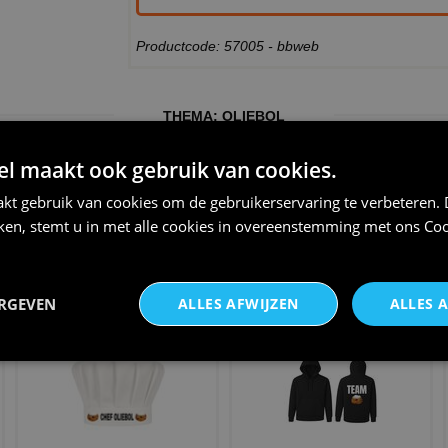
Productcode: 57005 - bbweb
THEMA:
OLIEBOL
 maakt ook gebruik van cookies.
kt gebruik van cookies om de gebruikerservaring te verbeteren.
iken, stemt u in met alle cookies in overeenstemming met ons
Coo
Mr. oliebol 0liebollen schort
Powered by Oliebol Shirtje
grappige Bakschort m
longsleeve
ERGEVEN
ALLES AFWIJZEN
ALLES 
€ 24,95
€ 26,95