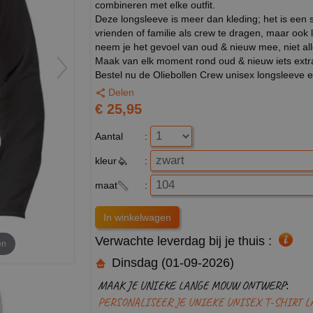
combineren met elke outfit.
Deze longsleeve is meer dan kleding; het is een
vrienden of familie als crew te dragen, maar ook
neem je het gevoel van oud & nieuw mee, niet all
Maak van elk moment rond oud & nieuw iets extra’s 
Bestel nu de Oliebollen Crew unisex longsleeve en 
Delen
€ 25,95
Aantal
:
kleur
:
maat
:
Verwachte leverdag bij je thuis :
en
Dinsdag (01-09-2026)
MAAK JE UNIEKE LANGE MOUW ONTWERP:
PERSONALISEER JE UNIEKE UNISEX T-SHIRT 