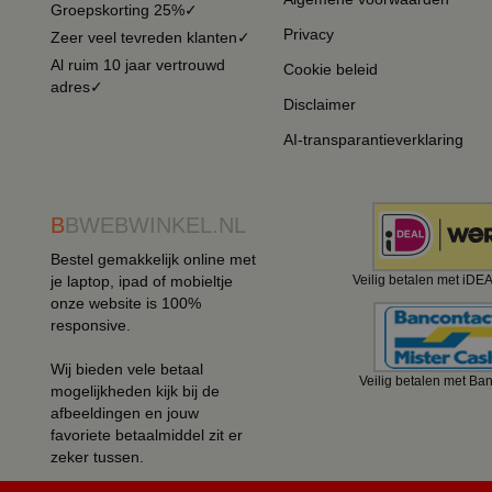
Groepskorting 25%✓
Privacy
Zeer veel tevreden klanten✓
Al ruim 10 jaar vertrouwd
Cookie beleid
adres✓
Disclaimer
AI-transparantieverklaring
B
BWEBWINKEL.NL
Bestel gemakkelijk online met
je laptop, ipad of mobieltje
Veilig betalen met iDE
onze website is 100%
responsive.
Wij bieden vele betaal
Veilig betalen met Ba
mogelijkheden kijk bij de
afbeeldingen en jouw
favoriete betaalmiddel zit er
zeker tussen.