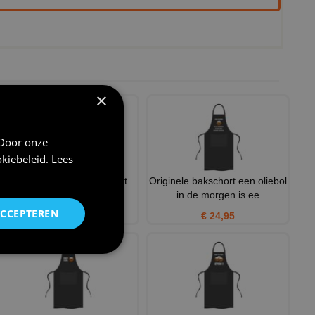
×
 Door onze
kiebeleid
.
Lees
I love oliebollen schort met
Originele bakschort een oliebol
oliebollen print
in de morgen is ee
ACCEPTEREN
€ 24,95
€ 24,95