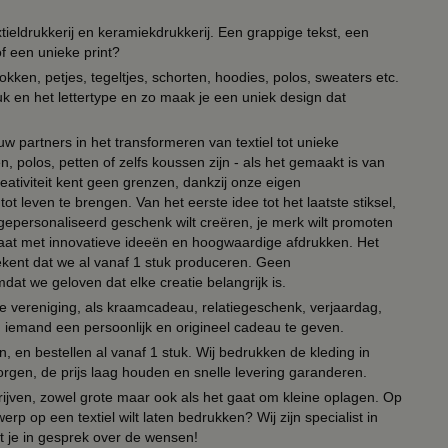
ieldrukkerij en keramiekdrukkerij. Een grappige tekst, een
of een unieke print?
kken, petjes, tegeltjes, schorten, hoodies, polos, sweaters etc.
uk en het lettertype en zo maak je een uniek design dat
ouw partners in het transformeren van textiel tot unieke
, polos, petten of zelfs koussen zijn - als het gemaakt is van
eativiteit kent geen grenzen, dankzij onze eigen
ot leven te brengen. Van het eerste idee tot het laatste stiksel,
n gepersonaliseerd geschenk wilt creëren, je merk wilt promoten
 paraat met innovatieve ideeën en hoogwaardige afdrukken. Het
tekent dat we al vanaf 1 stuk produceren. Geen
t we geloven dat elke creatie belangrijk is.
lie vereniging, als kraamcadeau, relatiegeschenk, verjaardag,
om iemand een persoonlijk en origineel cadeau te geven.
 en bestellen al vanaf 1 stuk. Wij bedrukken de kleding in
orgen, de prijs laag houden en snelle levering garanderen.
drijven, zowel grote maar ook als het gaat om kleine oplagen. Op
erp op een textiel wilt laten bedrukken? Wij zijn specialist in
t je in gesprek over de wensen!