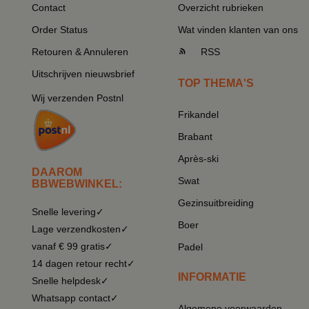
Contact
Overzicht rubrieken
Order Status
Wat vinden klanten van ons
Retouren & Annuleren
RSS
Uitschrijven nieuwsbrief
TOP THEMA'S
Wij verzenden Postnl
Frikandel
Brabant
Après-ski
DAAROM
Swat
BBWEBWINKEL:
Gezinsuitbreiding
Snelle levering✓
Boer
Lage verzendkosten✓
vanaf € 99 gratis✓
Padel
14 dagen retour recht✓
INFORMATIE
Snelle helpdesk✓
Whatsapp contact✓
Algemene voorwaarden