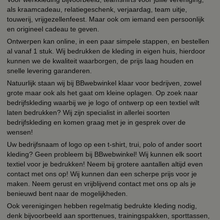
als kraamcadeau, relatiegeschenk, verjaardag, team uitje,
touwerij, vrijgezellenfeest. Maar ook om iemand een persoonlijk
en origineel cadeau te geven.
Ontwerpen kan online, in een paar simpele stappen, en bestellen
al vanaf 1 stuk. Wij bedrukken de kleding in eigen huis, hierdoor
kunnen we de kwaliteit waarborgen, de prijs laag houden en
snelle levering garanderen.
Natuurlijk staan wij bij BBwebwinkel klaar voor bedrijven, zowel
grote maar ook als het gaat om kleine oplagen. Op zoek naar
bedrijfskleding waarbij we je logo of ontwerp op een textiel wilt
laten bedrukken? Wij zijn specialist in allerlei soorten
bedrijfskleding en komen graag met je in gesprek over de
wensen!
Uw bedrijfsnaam of logo op een t-shirt, trui, polo of ander soort
kleding? Geen probleem bij BBwebwinkel! Wij kunnen elk soort
textiel voor je bedrukken! Neem bij grotere aantallen altijd even
contact met ons op! Wij kunnen dan een scherpe prijs voor je
maken. Neem gerust en vrijblijvend contact met ons op als je
benieuwd bent naar de mogelijkheden.
Ook verenigingen hebben regelmatig bedrukte kleding nodig,
denk bijvoorbeeld aan sporttenues, trainingspakken, sporttassen,