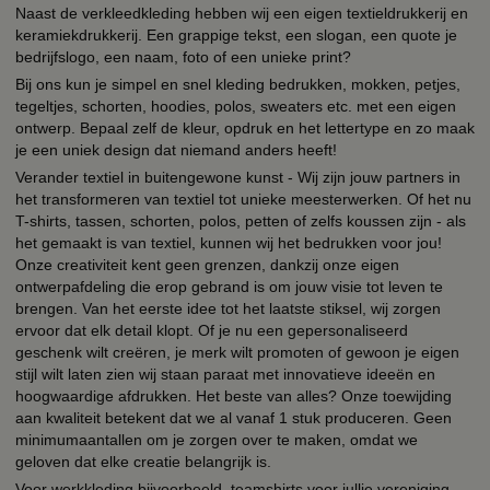
Naast de verkleedkleding hebben wij een eigen textieldrukkerij en
keramiekdrukkerij. Een grappige tekst, een slogan, een quote je
bedrijfslogo, een naam, foto of een unieke print?
Bij ons kun je simpel en snel kleding bedrukken, mokken, petjes,
tegeltjes, schorten, hoodies, polos, sweaters etc. met een eigen
ontwerp. Bepaal zelf de kleur, opdruk en het lettertype en zo maak
je een uniek design dat niemand anders heeft!
Verander textiel in buitengewone kunst - Wij zijn jouw partners in
het transformeren van textiel tot unieke meesterwerken. Of het nu
T-shirts, tassen, schorten, polos, petten of zelfs koussen zijn - als
het gemaakt is van textiel, kunnen wij het bedrukken voor jou!
Onze creativiteit kent geen grenzen, dankzij onze eigen
ontwerpafdeling die erop gebrand is om jouw visie tot leven te
brengen. Van het eerste idee tot het laatste stiksel, wij zorgen
ervoor dat elk detail klopt. Of je nu een gepersonaliseerd
geschenk wilt creëren, je merk wilt promoten of gewoon je eigen
stijl wilt laten zien wij staan paraat met innovatieve ideeën en
hoogwaardige afdrukken. Het beste van alles? Onze toewijding
aan kwaliteit betekent dat we al vanaf 1 stuk produceren. Geen
minimumaantallen om je zorgen over te maken, omdat we
geloven dat elke creatie belangrijk is.
Voor werkkleding bijvoorbeeld, teamshirts voor jullie vereniging,