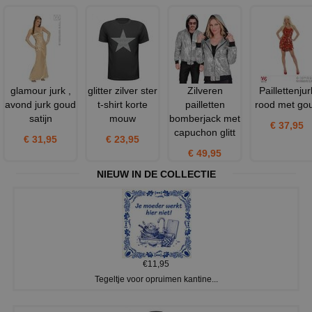
glamour jurk ,
glitter zilver ster
Zilveren
Paillettenjur
avond jurk goud
t-shirt korte
pailletten
rood met go
satijn
mouw
bomberjack met
€ 37,95
capuchon glitt
€ 31,95
€ 23,95
€ 49,95
NIEUW IN DE COLLECTIE
€11,95
Tegeltje voor opruimen kantine...