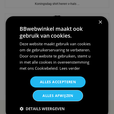
Koningsdag shirt heren v-hals ...
×
BBwebwinkel maakt ook
gebruik van cookies.
€24,95
Deze website maakt gebruik van cookies
V-hals shirt rood wit blauw st...
om de gebruikerservaring te verbeteren.
Door onze website te gebruiken, stemt u
in met alle cookies in overeenstemming
met ons
Cookiebeleid
.
Lees verder
ALLES ACCEPTEREN
€24,95
I love korfbal t-shirt sport s...
ALLES AFWIJZEN
DETAILS WEERGEVEN
SERVICE EN INFO
OVERZICHT