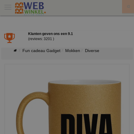
X
Klanten geven ons een
9.1
(reviews: 3201 )
Fun cadeau Gadget
Mokken
Diverse