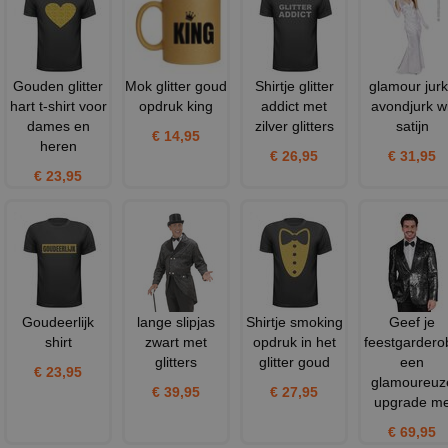
Gouden glitter
Mok glitter goud
Shirtje glitter
glamour jurk
hart t-shirt voor
opdruk king
addict met
avondjurk wi
dames en
zilver glitters
satijn
€ 14,95
heren
€ 26,95
€ 31,95
€ 23,95
Goudeerlijk
lange slipjas
Shirtje smoking
Geef je
shirt
zwart met
opdruk in het
feestgardero
glitters
glitter goud
een
€ 23,95
glamoureuz
€ 39,95
€ 27,95
upgrade m
€ 69,95