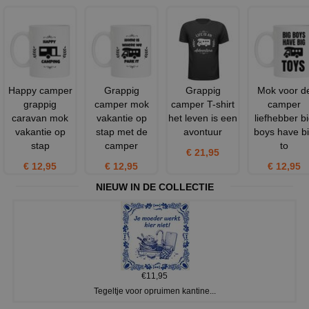
Happy camper
Grappig
Grappig
Mok voor d
grappig
camper mok
camper T-shirt
camper
caravan mok
vakantie op
het leven is een
liefhebber b
vakantie op
stap met de
avontuur
boys have b
stap
camper
to
€ 21,95
€ 12,95
€ 12,95
€ 12,95
NIEUW IN DE COLLECTIE
€11,95
Tegeltje voor opruimen kantine...