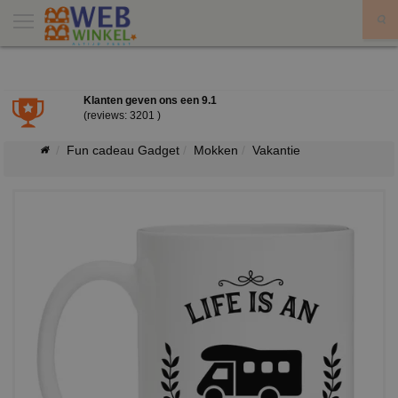
X
Klanten geven ons een
9.1
(reviews: 3201 )
Fun cadeau Gadget
Mokken
Vakantie