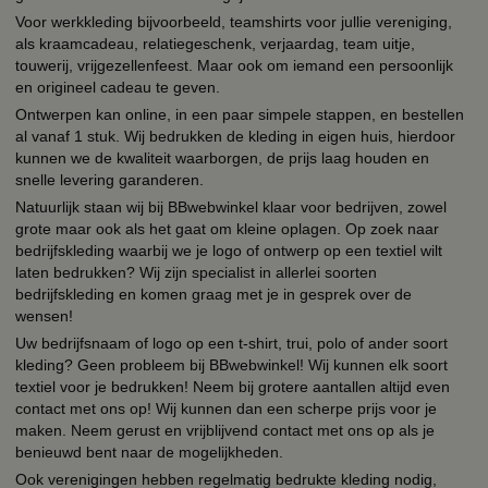
Voor werkkleding bijvoorbeeld, teamshirts voor jullie vereniging,
als kraamcadeau, relatiegeschenk, verjaardag, team uitje,
touwerij, vrijgezellenfeest. Maar ook om iemand een persoonlijk
en origineel cadeau te geven.
Ontwerpen kan online, in een paar simpele stappen, en bestellen
al vanaf 1 stuk. Wij bedrukken de kleding in eigen huis, hierdoor
kunnen we de kwaliteit waarborgen, de prijs laag houden en
snelle levering garanderen.
Natuurlijk staan wij bij BBwebwinkel klaar voor bedrijven, zowel
grote maar ook als het gaat om kleine oplagen. Op zoek naar
bedrijfskleding waarbij we je logo of ontwerp op een textiel wilt
laten bedrukken? Wij zijn specialist in allerlei soorten
bedrijfskleding en komen graag met je in gesprek over de
wensen!
Uw bedrijfsnaam of logo op een t-shirt, trui, polo of ander soort
kleding? Geen probleem bij BBwebwinkel! Wij kunnen elk soort
textiel voor je bedrukken! Neem bij grotere aantallen altijd even
contact met ons op! Wij kunnen dan een scherpe prijs voor je
maken. Neem gerust en vrijblijvend contact met ons op als je
benieuwd bent naar de mogelijkheden.
Ook verenigingen hebben regelmatig bedrukte kleding nodig,