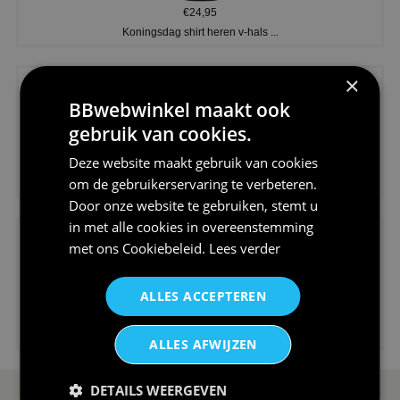
€24,95
Koningsdag shirt heren v-hals ...
×
BBwebwinkel maakt ook
gebruik van cookies.
Deze website maakt gebruik van cookies
€24,95
om de gebruikerservaring te verbeteren.
V-hals shirt rood wit blauw st...
Door onze website te gebruiken, stemt u
in met alle cookies in overeenstemming
met ons
Cookiebeleid
.
Lees verder
ALLES ACCEPTEREN
€24,95
I love korfbal t-shirt sport s...
ALLES AFWIJZEN
DETAILS WEERGEVEN