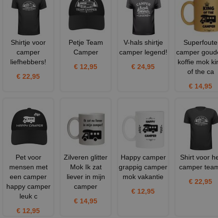
Shirtje voor
Petje Team
V-hals shirtje
Superfoute
camper
Camper
camper legend!
camper goud
liefhebbers!
koffie mok ki
€ 12,95
€ 24,95
of the ca
€ 22,95
€ 14,95
Pet voor
Zilveren glitter
Happy camper
Shirt voor h
mensen met
Mok Ik zat
grappig camper
camper tea
een camper
liever in mijn
mok vakantie
€ 22,95
happy camper
camper
€ 12,95
leuk c
€ 14,95
€ 12,95