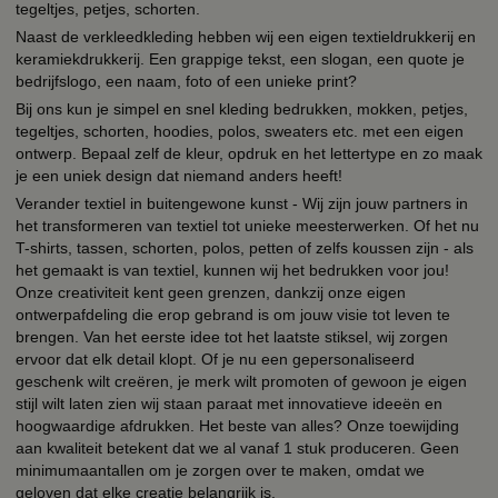
tegeltjes, petjes, schorten.
Naast de verkleedkleding hebben wij een eigen textieldrukkerij en
keramiekdrukkerij. Een grappige tekst, een slogan, een quote je
bedrijfslogo, een naam, foto of een unieke print?
Bij ons kun je simpel en snel kleding bedrukken, mokken, petjes,
tegeltjes, schorten, hoodies, polos, sweaters etc. met een eigen
ontwerp. Bepaal zelf de kleur, opdruk en het lettertype en zo maak
je een uniek design dat niemand anders heeft!
Verander textiel in buitengewone kunst - Wij zijn jouw partners in
het transformeren van textiel tot unieke meesterwerken. Of het nu
T-shirts, tassen, schorten, polos, petten of zelfs koussen zijn - als
het gemaakt is van textiel, kunnen wij het bedrukken voor jou!
Onze creativiteit kent geen grenzen, dankzij onze eigen
ontwerpafdeling die erop gebrand is om jouw visie tot leven te
brengen. Van het eerste idee tot het laatste stiksel, wij zorgen
ervoor dat elk detail klopt. Of je nu een gepersonaliseerd
geschenk wilt creëren, je merk wilt promoten of gewoon je eigen
stijl wilt laten zien wij staan paraat met innovatieve ideeën en
hoogwaardige afdrukken. Het beste van alles? Onze toewijding
aan kwaliteit betekent dat we al vanaf 1 stuk produceren. Geen
minimumaantallen om je zorgen over te maken, omdat we
geloven dat elke creatie belangrijk is.