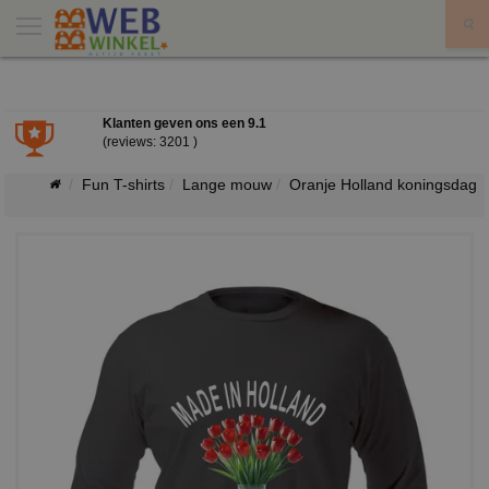
X
Klanten geven ons een
9.1
(reviews: 3201 )
Fun T-shirts
Lange mouw
Oranje Holland koningsdag