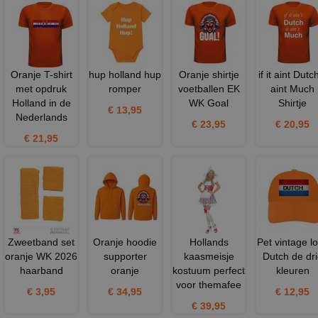
Oranje T-shirt
hup holland hup
Oranje shirtje
if it aint Dutch
met opdruk
romper
voetballen EK
aint Much
Holland in de
WK Goal
Shirtje
€ 13,95
Nederlands
€ 23,95
€ 20,95
€ 21,95
Zweetband set
Oranje hoodie
Hollands
Pet vintage l
oranje WK 2026
supporter
kaasmeisje
Dutch de dri
haarband
oranje
kostuum perfect
kleuren
voor themafee
€ 3,95
€ 34,95
€ 12,95
€ 39,95