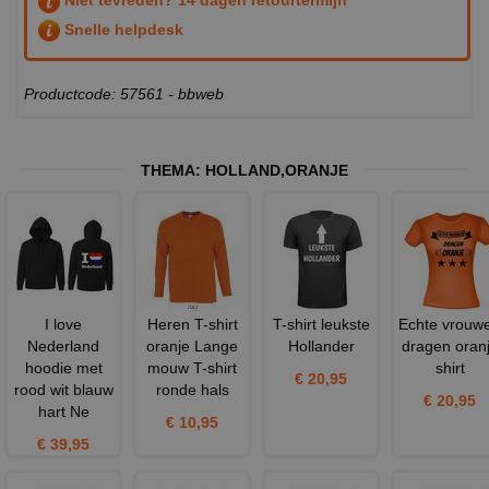
Niet tevreden? 14 dagen retourtermijn
Snelle helpdesk
Productcode: 57561 - bbweb
THEMA:
HOLLAND
,
ORANJE
I love
Heren T-shirt
T-shirt leukste
Echte vrouw
Nederland
oranje Lange
Hollander
dragen oran
hoodie met
mouw T-shirt
shirt
€ 20,95
rood wit blauw
ronde hals
€ 20,95
hart Ne
€ 10,95
€ 39,95