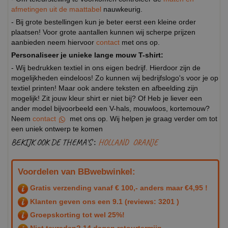
afmetingen uit de maattabel
nauwkeurig.
- Bij grote bestellingen kun je beter eerst een kleine order
plaatsen! Voor grote aantallen kunnen wij scherpe prijzen
aanbieden neem hiervoor
contact
met ons op.
Personaliseer je unieke lange mouw T-shirt:
- Wij bedrukken textiel in ons eigen bedrijf. Hierdoor zijn de
mogelijkheden eindeloos! Zo kunnen wij bedrijfslogo's voor je op
textiel printen! Maar ook andere teksten en afbeelding zijn
mogelijk! Zit jouw kleur shirt er niet bij? Of Heb je liever een
ander model bijvoorbeeld een V-hals, mouwloos, kortemouw?
Neem
contact
met ons op. Wij helpen je graag verder om tot
een uniek ontwerp te komen
BEKIJK OOK DE THEMA'S :
HOLLAND
ORANJE
Voordelen van BBwebwinkel:
Gratis verzending vanaf € 100,- anders maar €4,95 !
Klanten geven ons een
9.1
(reviews: 3201 )
Groepskorting tot wel 25%!