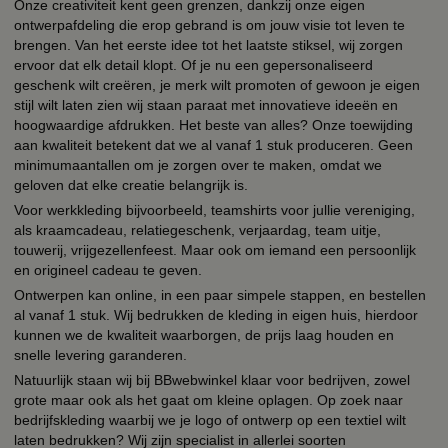
Onze creativiteit kent geen grenzen, dankzij onze eigen
ontwerpafdeling die erop gebrand is om jouw visie tot leven te
brengen. Van het eerste idee tot het laatste stiksel, wij zorgen
ervoor dat elk detail klopt. Of je nu een gepersonaliseerd
geschenk wilt creëren, je merk wilt promoten of gewoon je eigen
stijl wilt laten zien wij staan paraat met innovatieve ideeën en
hoogwaardige afdrukken. Het beste van alles? Onze toewijding
aan kwaliteit betekent dat we al vanaf 1 stuk produceren. Geen
minimumaantallen om je zorgen over te maken, omdat we
geloven dat elke creatie belangrijk is.
Voor werkkleding bijvoorbeeld, teamshirts voor jullie vereniging,
als kraamcadeau, relatiegeschenk, verjaardag, team uitje,
touwerij, vrijgezellenfeest. Maar ook om iemand een persoonlijk
en origineel cadeau te geven.
Ontwerpen kan online, in een paar simpele stappen, en bestellen
al vanaf 1 stuk. Wij bedrukken de kleding in eigen huis, hierdoor
kunnen we de kwaliteit waarborgen, de prijs laag houden en
snelle levering garanderen.
Natuurlijk staan wij bij BBwebwinkel klaar voor bedrijven, zowel
grote maar ook als het gaat om kleine oplagen. Op zoek naar
bedrijfskleding waarbij we je logo of ontwerp op een textiel wilt
laten bedrukken? Wij zijn specialist in allerlei soorten