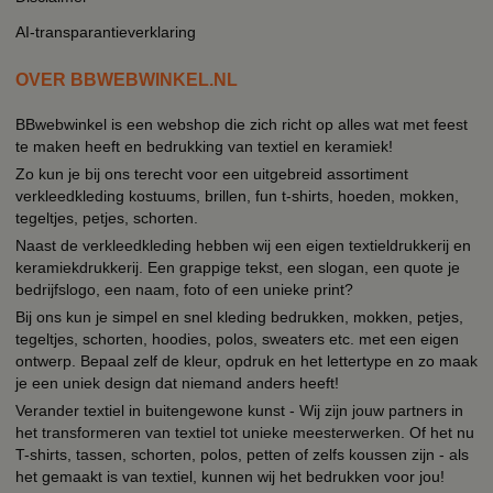
AI-transparantieverklaring
OVER BBWEBWINKEL.NL
BBwebwinkel is een webshop die zich richt op alles wat met feest
te maken heeft en bedrukking van textiel en keramiek!
Zo kun je bij ons terecht voor een uitgebreid assortiment
verkleedkleding kostuums, brillen, fun t-shirts, hoeden, mokken,
tegeltjes, petjes, schorten.
Naast de verkleedkleding hebben wij een eigen textieldrukkerij en
keramiekdrukkerij. Een grappige tekst, een slogan, een quote je
bedrijfslogo, een naam, foto of een unieke print?
Bij ons kun je simpel en snel kleding bedrukken, mokken, petjes,
tegeltjes, schorten, hoodies, polos, sweaters etc. met een eigen
ontwerp. Bepaal zelf de kleur, opdruk en het lettertype en zo maak
je een uniek design dat niemand anders heeft!
Verander textiel in buitengewone kunst - Wij zijn jouw partners in
het transformeren van textiel tot unieke meesterwerken. Of het nu
T-shirts, tassen, schorten, polos, petten of zelfs koussen zijn - als
het gemaakt is van textiel, kunnen wij het bedrukken voor jou!