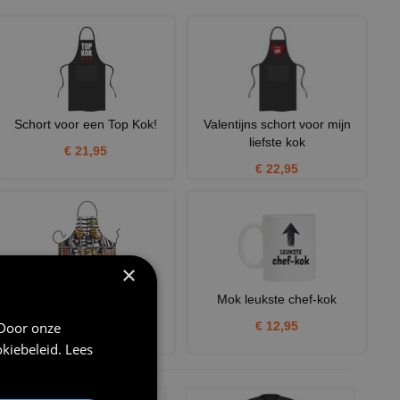
Schort voor een Top Kok!
Valentijns schort voor mijn
liefste kok
€ 21,95
€ 22,95
×
Sexy schort Just Married
Mok leukste chef-kok
 Door onze
€ 7,95
€ 12,95
kiebeleid
.
Lees