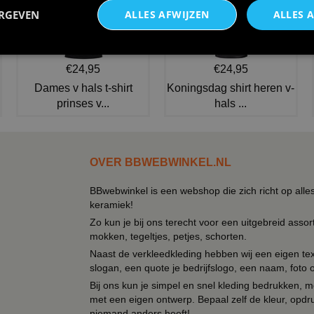
ERGEVEN
ALLES AFWIJZEN
ALLES 
€24,95
€24,95
Dames v hals t-shirt
Koningsdag shirt heren v-
prinses v...
hals ...
OVER BBWEBWINKEL.NL
BBwebwinkel is een webshop die zich richt op alle
keramiek!
Zo kun je bij ons terecht voor een uitgebreid assor
mokken, tegeltjes, petjes, schorten.
Naast de verkleedkleding hebben wij een eigen text
slogan, een quote je bedrijfslogo, een naam, foto 
Bij ons kun je simpel en snel kleding bedrukken, mo
met een eigen ontwerp. Bepaal zelf de kleur, opdr
niemand anders heeft!