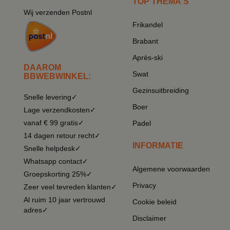
TOP THEMA'S
Wij verzenden Postnl
Frikandel
Brabant
Après-ski
DAAROM
Swat
BBWEBWINKEL:
Gezinsuitbreiding
Snelle levering✓
Boer
Lage verzendkosten✓
vanaf € 99 gratis✓
Padel
14 dagen retour recht✓
INFORMATIE
Snelle helpdesk✓
Whatsapp contact✓
Algemene voorwaarden
Groepskorting 25%✓
Privacy
Zeer veel tevreden klanten✓
Al ruim 10 jaar vertrouwd
Cookie beleid
adres✓
Disclaimer