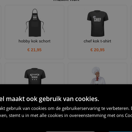
hobby kok schort
chef kok t-shirt
€ 21,95
€ 20,95
 maakt ook gebruik van cookies.
echte mannen koken t-shirt
Chef drie sterren kok set
kt gebruik van cookies om de gebruikerservaring te verbeteren.
€ 20,95
€ 27,95
iken, stemt u in met alle cookies in overeenstemming met ons
Coo
NIEUW IN DE COLLECTIE