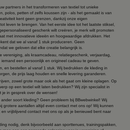
ouw partners in het transformeren van textiel tot unieke
, polos, petten of zelfs koussen zijn - als het gemaakt is van
eativiteit kent geen grenzen, dankzij onze eigen
ot leven te brengen. Van het eerste idee tot het laatste stiksel,
n gepersonaliseerd geschenk wilt creëren, je merk wilt promoten
 paraat met innovatieve ideeën en hoogwaardige afdrukken. Het
tekent dat we al vanaf 1 stuk produceren. Geen
t we geloven dat elke creatie belangrijk is.
lie vereniging, als kraamcadeau, relatiegeschenk, verjaardag,
om iemand een persoonlijk en origineel cadeau te geven.
 en bestellen al vanaf 1 stuk. Wij bedrukken de kleding in
orgen, de prijs laag houden en snelle levering garanderen.
drijven, zowel grote maar ook als het gaat om kleine oplagen. Op
erp op een textiel wilt laten bedrukken? Wij zijn specialist in
t je in gesprek over de wensen!
 of ander soort kleding? Geen probleem bij BBwebwinkel! Wij
ij grotere aantallen altijd even contact met ons op! Wij kunnen
en vrijblijvend contact met ons op als je benieuwd bent naar
ing nodig, denk bijvoorbeeld aan sporttenues, trainingspakken,