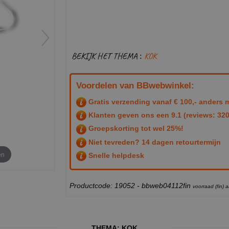
BEKIJK HET THEMA :
KOK
Voordelen van BBwebwinkel:
Gratis verzending vanaf € 100,- anders m
Klanten geven ons een
9.1
(reviews: 320
Groepskorting tot wel 25%!
Niet tevreden? 14 dagen retourtermijn
en
Snelle helpdesk
Productcode: 19052 - bbweb04112fin
voorraad (fin)
THEMA:
KOK