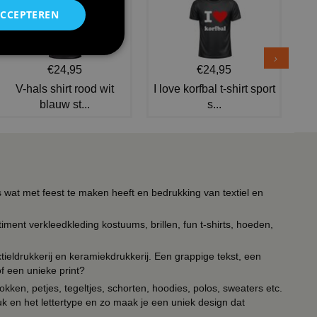
ACCEPTEREN
€24,95
€24,95
V-hals shirt rood wit
I love korfbal t-shirt sport
blauw st...
s...
s wat met feest te maken heeft en bedrukking van textiel en
timent verkleedkleding kostuums, brillen, fun t-shirts, hoeden,
ieldrukkerij en keramiekdrukkerij. Een grappige tekst, een
of een unieke print?
kken, petjes, tegeltjes, schorten, hoodies, polos, sweaters etc.
uk en het lettertype en zo maak je een uniek design dat