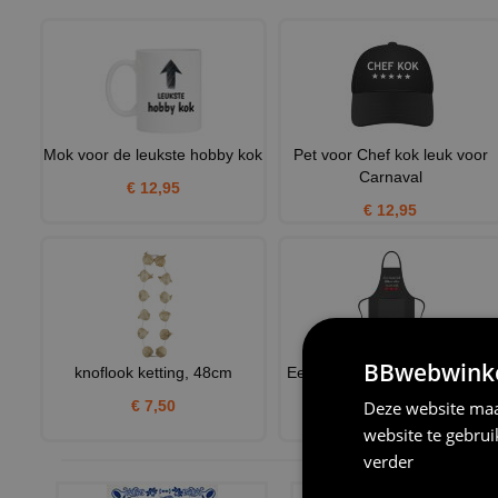
Mok voor de leukste hobby kok
Pet voor Chef kok leuk voor
Carnaval
€ 12,95
€ 12,95
BBwebwinkel
knoflook ketting, 48cm
Een beetje kok flikkert alles in
een wok
€ 7,50
Deze website maa
€ 21,95
website te gebru
verder