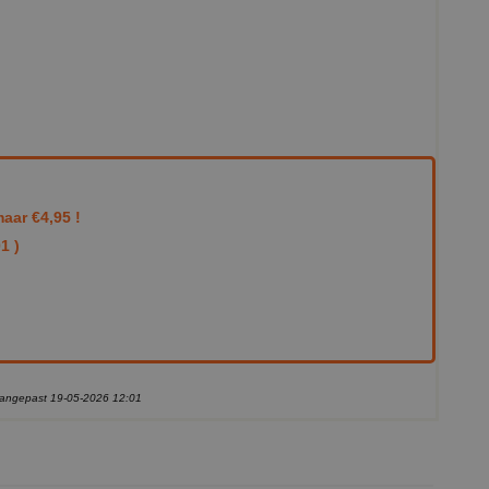
aar €4,95 !
1 )
 aangepast 19-05-2026 12:01