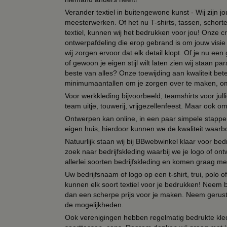
Verander textiel in buitengewone kunst - Wij zijn j
meesterwerken. Of het nu T-shirts, tassen, schorten
textiel, kunnen wij het bedrukken voor jou! Onze cr
ontwerpafdeling die erop gebrand is om jouw visie t
wij zorgen ervoor dat elk detail klopt. Of je nu ee
of gewoon je eigen stijl wilt laten zien wij staan
beste van alles? Onze toewijding aan kwaliteit be
minimumaantallen om je zorgen over te maken, omda
Voor werkkleding bijvoorbeeld, teamshirts voor jul
team uitje, touwerij, vrijgezellenfeest. Maar ook 
Ontwerpen kan online, in een paar simpele stappen,
eigen huis, hierdoor kunnen we de kwaliteit waarb
Natuurlijk staan wij bij BBwebwinkel klaar voor be
zoek naar bedrijfskleding waarbij we je logo of ontw
allerlei soorten bedrijfskleding en komen graag me
Uw bedrijfsnaam of logo op een t-shirt, trui, polo
kunnen elk soort textiel voor je bedrukken! Neem b
dan een scherpe prijs voor je maken. Neem gerust 
de mogelijkheden.
Ook verenigingen hebben regelmatig bedrukte kled