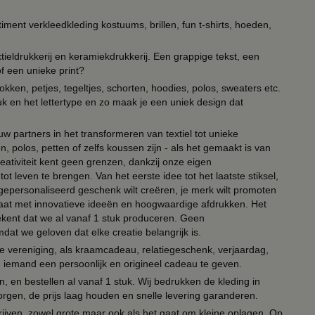
timent verkleedkleding kostuums, brillen, fun t-shirts, hoeden,
ieldrukkerij en keramiekdrukkerij. Een grappige tekst, een
of een unieke print?
kken, petjes, tegeltjes, schorten, hoodies, polos, sweaters etc.
uk en het lettertype en zo maak je een uniek design dat
ouw partners in het transformeren van textiel tot unieke
, polos, petten of zelfs koussen zijn - als het gemaakt is van
eativiteit kent geen grenzen, dankzij onze eigen
ot leven te brengen. Van het eerste idee tot het laatste stiksel,
n gepersonaliseerd geschenk wilt creëren, je merk wilt promoten
 paraat met innovatieve ideeën en hoogwaardige afdrukken. Het
tekent dat we al vanaf 1 stuk produceren. Geen
t we geloven dat elke creatie belangrijk is.
lie vereniging, als kraamcadeau, relatiegeschenk, verjaardag,
om iemand een persoonlijk en origineel cadeau te geven.
 en bestellen al vanaf 1 stuk. Wij bedrukken de kleding in
orgen, de prijs laag houden en snelle levering garanderen.
drijven, zowel grote maar ook als het gaat om kleine oplagen. Op