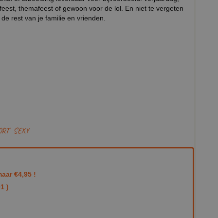
est, themafeest of gewoon voor de lol. En niet te vergeten
 rest van je familie en vrienden.
ORT
SEXY
aar €4,95 !
1 )