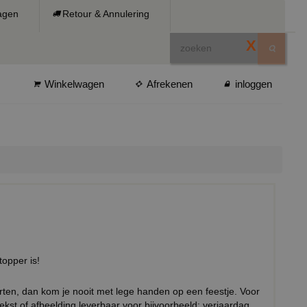
ragen
Retour & Annulering
X
Winkelwagen
Afrekenen
inloggen
topper is!
horten, dan kom je nooit met lege handen op een feestje. Voor
ekst of afbeelding leverbaar voor bijvoorbeeld: verjaardag,