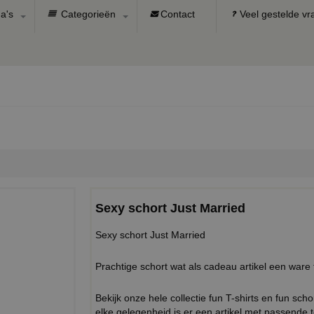
a's
Categorieën
Contact
Veel gestelde v
Sexy schort Just Married
Sexy schort Just Married
Prachtige schort wat als cadeau artikel een ware 
Bekijk onze hele collectie fun T-shirts en fun sc
elke gelegenheid is er een artikel met passende t