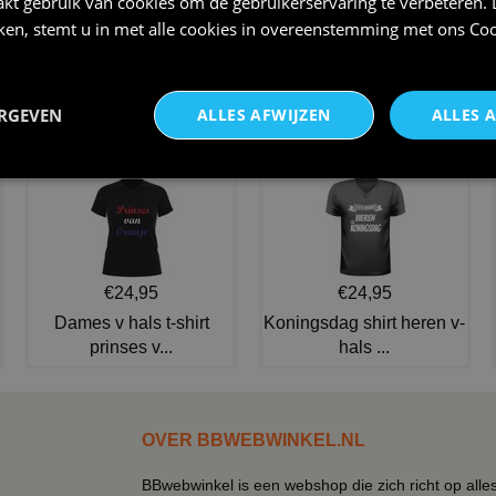
kt gebruik van cookies om de gebruikerservaring te verbeteren.
iken, stemt u in met alle cookies in overeenstemming met ons
Coo
Zijn we eindelijk 12,5 jaar
Panty kamasutra zwart
getrouwd rare spreuken
€ 4,95
€ 11,95
ERGEVEN
ALLES AFWIJZEN
ALLES 
NIEUW IN DE COLLECTIE
€24,95
€24,95
Dames v hals t-shirt
Koningsdag shirt heren v-
prinses v...
hals ...
OVER BBWEBWINKEL.NL
BBwebwinkel is een webshop die zich richt op alle