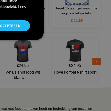
 Door onze
kiebeleid
.
Lees
Tegel just married 40 years
Tegel 15 jaar getrouwd met
ago pas getrouwd 40 ja
originele lullige tekst
€ 11,95
€ 11,95
ACCEPTEREN
€24,95
€24,95
V-hals shirt rood wit
I love korfbal t-shirt sport
blauw st...
s...
s wat met feest te maken heeft en bedrukking van textiel en