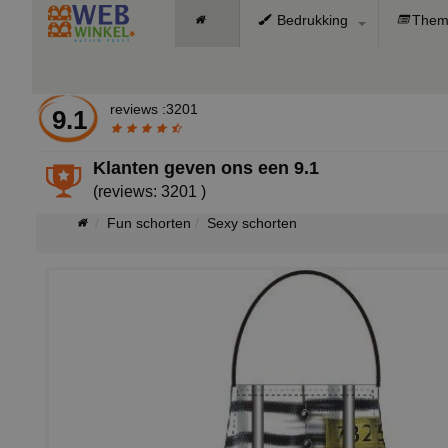
Bedrukking
Them
reviews :3201
9.1
Klanten geven ons een
9.1
(reviews: 3201 )
Fun schorten
Sexy schorten