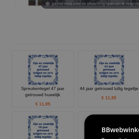
ga met muis over de afbeelding heen om te vergrot
Spreukentegel 47 jaar
44 jaar getrouwd lullig tegeltje
getrouwd huwelijk
€ 11,95
€ 11,95
BBwebwinkel