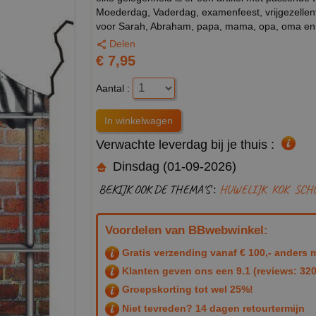
Moederdag, Vaderdag, examenfeest, vrijgezellenfe
voor Sarah, Abraham, papa, mama, opa, oma en de
Delen
€ 7,95
Aantal :
Verwachte leverdag bij je thuis :
Dinsdag (01-09-2026)
BEKIJK OOK DE THEMA'S :
HUWELIJK
KOK
SCH
Voordelen van BBwebwinkel:
Gratis verzending vanaf € 100,- anders m
Klanten geven ons een
9.1
(reviews: 320
Groepskorting tot wel 25%!
Niet tevreden? 14 dagen retourtermijn