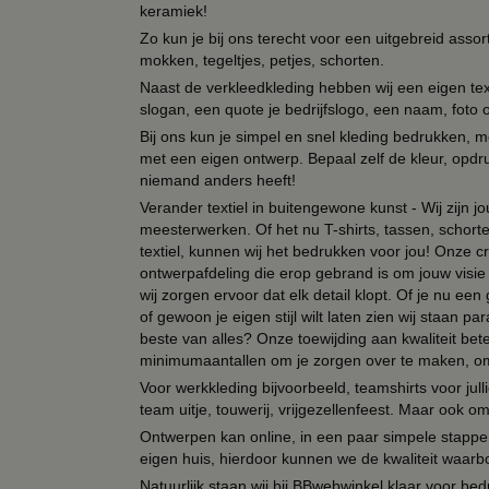
keramiek!
Zo kun je bij ons terecht voor een uitgebreid assor
mokken, tegeltjes, petjes, schorten.
Naast de verkleedkleding hebben wij een eigen text
slogan, een quote je bedrijfslogo, een naam, foto 
Bij ons kun je simpel en snel kleding bedrukken, mo
met een eigen ontwerp. Bepaal zelf de kleur, opdr
niemand anders heeft!
Verander textiel in buitengewone kunst - Wij zijn j
meesterwerken. Of het nu T-shirts, tassen, schorten
textiel, kunnen wij het bedrukken voor jou! Onze cr
ontwerpafdeling die erop gebrand is om jouw visie t
wij zorgen ervoor dat elk detail klopt. Of je nu ee
of gewoon je eigen stijl wilt laten zien wij staan
beste van alles? Onze toewijding aan kwaliteit be
minimumaantallen om je zorgen over te maken, omda
Voor werkkleding bijvoorbeeld, teamshirts voor jul
team uitje, touwerij, vrijgezellenfeest. Maar ook 
Ontwerpen kan online, in een paar simpele stappen,
eigen huis, hierdoor kunnen we de kwaliteit waarb
Natuurlijk staan wij bij BBwebwinkel klaar voor be