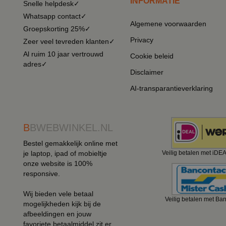
INFORMATIE
Snelle helpdesk✓
Whatsapp contact✓
Algemene voorwaarden
Groepskorting 25%✓
Privacy
Zeer veel tevreden klanten✓
Al ruim 10 jaar vertrouwd
Cookie beleid
adres✓
Disclaimer
AI-transparantieverklaring
B
BWEBWINKEL.NL
Bestel gemakkelijk online met
je laptop, ipad of mobieltje
Veilig betalen met iDE
onze website is 100%
responsive.
Wij bieden vele betaal
Veilig betalen met Ba
mogelijkheden kijk bij de
afbeeldingen en jouw
favoriete betaalmiddel zit er