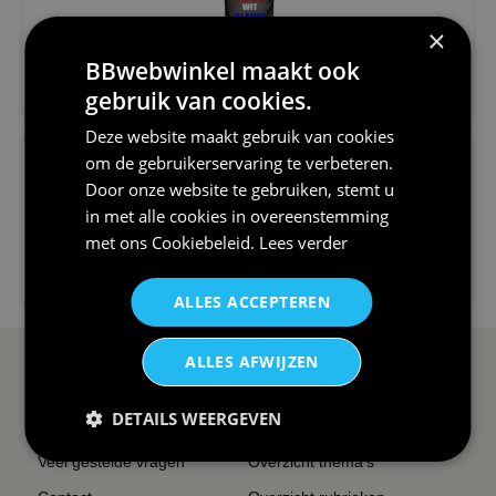
×
BBwebwinkel maakt ook
€24,95
gebruik van cookies.
V-hals shirt rood wit blauw st...
Deze website maakt gebruik van cookies
om de gebruikerservaring te verbeteren.
Door onze website te gebruiken, stemt u
in met alle cookies in overeenstemming
met ons
Cookiebeleid
.
Lees verder
€24,95
I love korfbal t-shirt sport s...
ALLES ACCEPTEREN
ALLES AFWIJZEN
SERVICE EN INFO
OVERZICHT
DETAILS WEERGEVEN
Reviews
Sitemapping
Veel gestelde vragen
Overzicht thema's