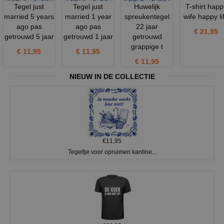
Tegel just
Tegel just
Huwelijk
T-shirt happ
married 5 years
married 1 year
spreukentegel
wife happy li
ago pas
ago pas
22 jaar
€ 21,95
getrouwd 5 jaar
getrouwd 1 jaar
getrouwd
grappige t
€ 11,95
€ 11,95
€ 11,95
NIEUW IN DE COLLECTIE
€11,95
Tegeltje voor opruimen kantine...