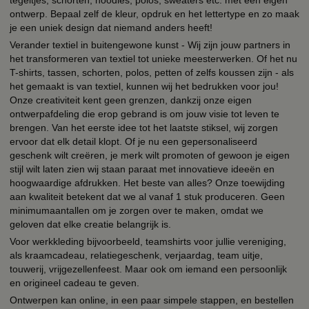
ontwerp. Bepaal zelf de kleur, opdruk en het lettertype en zo maak
je een uniek design dat niemand anders heeft!
Verander textiel in buitengewone kunst - Wij zijn jouw partners in
het transformeren van textiel tot unieke meesterwerken. Of het nu
T-shirts, tassen, schorten, polos, petten of zelfs koussen zijn - als
het gemaakt is van textiel, kunnen wij het bedrukken voor jou!
Onze creativiteit kent geen grenzen, dankzij onze eigen
ontwerpafdeling die erop gebrand is om jouw visie tot leven te
brengen. Van het eerste idee tot het laatste stiksel, wij zorgen
ervoor dat elk detail klopt. Of je nu een gepersonaliseerd
geschenk wilt creëren, je merk wilt promoten of gewoon je eigen
stijl wilt laten zien wij staan paraat met innovatieve ideeën en
hoogwaardige afdrukken. Het beste van alles? Onze toewijding
aan kwaliteit betekent dat we al vanaf 1 stuk produceren. Geen
minimumaantallen om je zorgen over te maken, omdat we
geloven dat elke creatie belangrijk is.
Voor werkkleding bijvoorbeeld, teamshirts voor jullie vereniging,
als kraamcadeau, relatiegeschenk, verjaardag, team uitje,
touwerij, vrijgezellenfeest. Maar ook om iemand een persoonlijk
en origineel cadeau te geven.
Ontwerpen kan online, in een paar simpele stappen, en bestellen