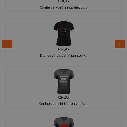
€20,95
Shirtje de koek is nog niet op...
€24,95
Dames v hals t-shirt prinses v...
€24,95
Koningsdag shirt heren v-hals ...