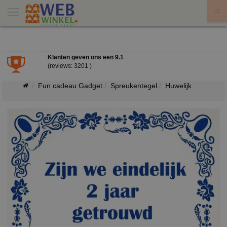
X
Klanten geven ons een
9.1
(reviews: 3201 )
Fun cadeau Gadget
Spreukentegel
Huwelijk