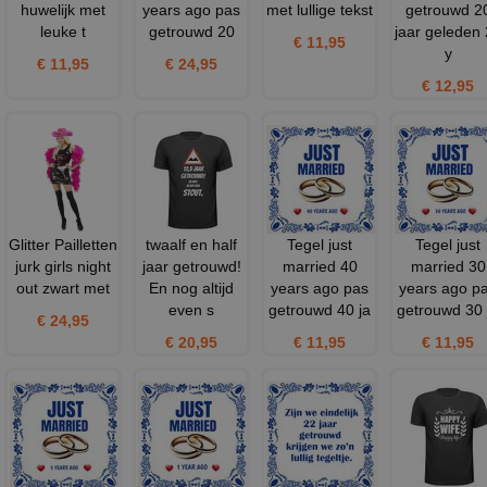
huwelijk met
years ago pas
met lullige tekst
getrouwd 2
leuke t
getrouwd 20
jaar geleden
€ 11,95
y
€ 11,95
€ 24,95
€ 12,95
Glitter Pailletten
twaalf en half
Tegel just
Tegel just
jurk girls night
jaar getrouwd!
married 40
married 30
out zwart met
En nog altijd
years ago pas
years ago p
even s
getrouwd 40 ja
getrouwd 30 
€ 24,95
€ 20,95
€ 11,95
€ 11,95