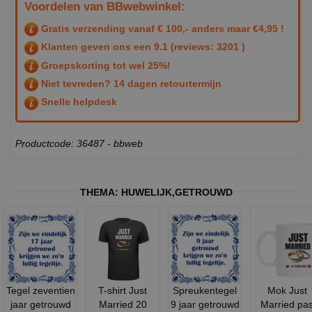
Voordelen van BBwebwinkel:
Gratis verzending vanaf € 100,- anders maar €4,95 !
Klanten geven ons een
9.1
(reviews: 3201 )
Groepskorting tot wel 25%!
Niet tevreden? 14 dagen retourtermijn
Snelle helpdesk
Productcode: 36487 - bbweb
THEMA:
HUWELIJK
,
GETROUWD
Tegel zeventien
T-shirt Just
Spreukentegel
Mok Just
jaar getrouwd
Married 20
9 jaar getrouwd
Married pa