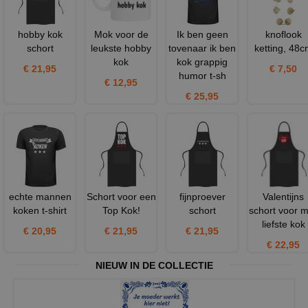
hobby kok
Mok voor de
Ik ben geen
knoflook
schort
leukste hobby
tovenaar ik ben
ketting, 48c
kok
kok grappig
€ 21,95
€ 7,50
humor t-sh
€ 12,95
€ 25,95
echte mannen
Schort voor een
fijnproever
Valentijns
koken t-shirt
Top Kok!
schort
schort voor m
liefste kok
€ 20,95
€ 21,95
€ 21,95
€ 22,95
NIEUW IN DE COLLECTIE