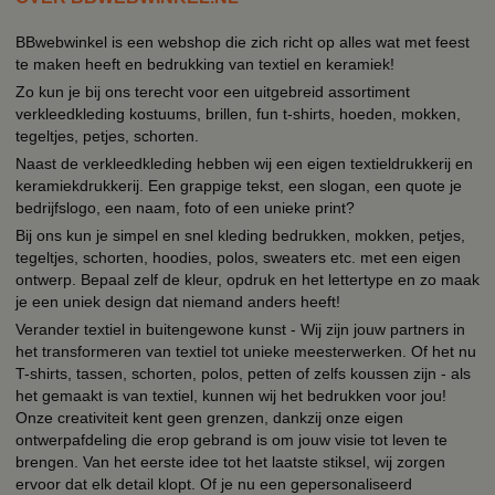
BBwebwinkel is een webshop die zich richt op alles wat met feest
te maken heeft en bedrukking van textiel en keramiek!
Zo kun je bij ons terecht voor een uitgebreid assortiment
verkleedkleding kostuums, brillen, fun t-shirts, hoeden, mokken,
tegeltjes, petjes, schorten.
Naast de verkleedkleding hebben wij een eigen textieldrukkerij en
keramiekdrukkerij. Een grappige tekst, een slogan, een quote je
bedrijfslogo, een naam, foto of een unieke print?
Bij ons kun je simpel en snel kleding bedrukken, mokken, petjes,
tegeltjes, schorten, hoodies, polos, sweaters etc. met een eigen
ontwerp. Bepaal zelf de kleur, opdruk en het lettertype en zo maak
je een uniek design dat niemand anders heeft!
Verander textiel in buitengewone kunst - Wij zijn jouw partners in
het transformeren van textiel tot unieke meesterwerken. Of het nu
T-shirts, tassen, schorten, polos, petten of zelfs koussen zijn - als
het gemaakt is van textiel, kunnen wij het bedrukken voor jou!
Onze creativiteit kent geen grenzen, dankzij onze eigen
ontwerpafdeling die erop gebrand is om jouw visie tot leven te
brengen. Van het eerste idee tot het laatste stiksel, wij zorgen
ervoor dat elk detail klopt. Of je nu een gepersonaliseerd