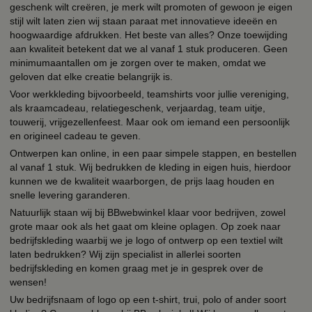
geschenk wilt creëren, je merk wilt promoten of gewoon je eigen
stijl wilt laten zien wij staan paraat met innovatieve ideeën en
hoogwaardige afdrukken. Het beste van alles? Onze toewijding
aan kwaliteit betekent dat we al vanaf 1 stuk produceren. Geen
minimumaantallen om je zorgen over te maken, omdat we
geloven dat elke creatie belangrijk is.
Voor werkkleding bijvoorbeeld, teamshirts voor jullie vereniging,
als kraamcadeau, relatiegeschenk, verjaardag, team uitje,
touwerij, vrijgezellenfeest. Maar ook om iemand een persoonlijk
en origineel cadeau te geven.
Ontwerpen kan online, in een paar simpele stappen, en bestellen
al vanaf 1 stuk. Wij bedrukken de kleding in eigen huis, hierdoor
kunnen we de kwaliteit waarborgen, de prijs laag houden en
snelle levering garanderen.
Natuurlijk staan wij bij BBwebwinkel klaar voor bedrijven, zowel
grote maar ook als het gaat om kleine oplagen. Op zoek naar
bedrijfskleding waarbij we je logo of ontwerp op een textiel wilt
laten bedrukken? Wij zijn specialist in allerlei soorten
bedrijfskleding en komen graag met je in gesprek over de
wensen!
Uw bedrijfsnaam of logo op een t-shirt, trui, polo of ander soort