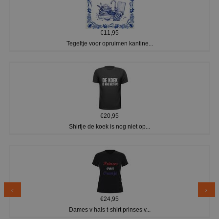
€11,95
Tegeltje voor opruimen kantine...
€20,95
Shirtje de koek is nog niet op...
€24,95
Dames v hals t-shirt prinses v...