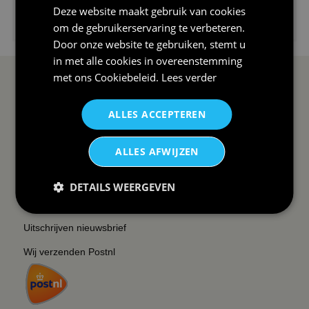
Deze website maakt gebruik van cookies
€24,95
om de gebruikerservaring te verbeteren.
I love korfbal t-shirt sport s...
Door onze website te gebruiken, stemt u
in met alle cookies in overeenstemming
met ons
Cookiebeleid
.
Lees verder
SERVICE EN INFO
OVERZICHT
ALLES ACCEPTEREN
Reviews
Sitemapping
Veel gestelde vragen
Overzicht thema's
ALLES AFWIJZEN
Contact
Overzicht rubrieken
Order Status
Wat vinden klanten van ons
DETAILS WEERGEVEN
Retouren & Annuleren
RSS
Uitschrijven nieuwsbrief
Wij verzenden Postnl