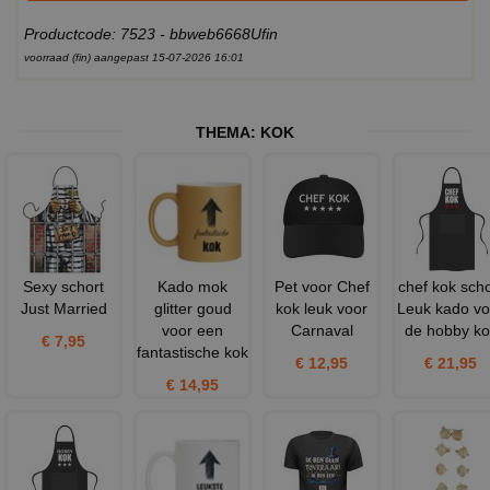
Productcode: 7523 - bbweb6668Ufin
voorraad (fin) aangepast 15-07-2026 16:01
THEMA:
KOK
Sexy schort
Kado mok
Pet voor Chef
chef kok scho
Just Married
glitter goud
kok leuk voor
Leuk kado vo
voor een
Carnaval
de hobby ko
€ 7,95
fantastische kok
€ 12,95
€ 21,95
€ 14,95