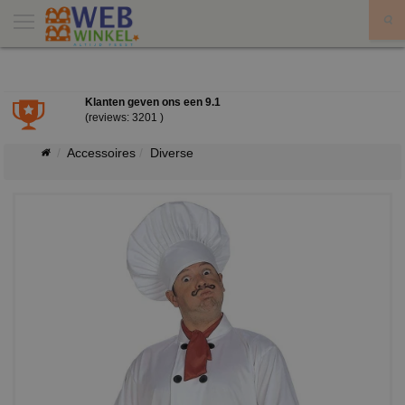
X
Klanten geven ons een
9.1
(reviews: 3201 )
Accessoires
Diverse