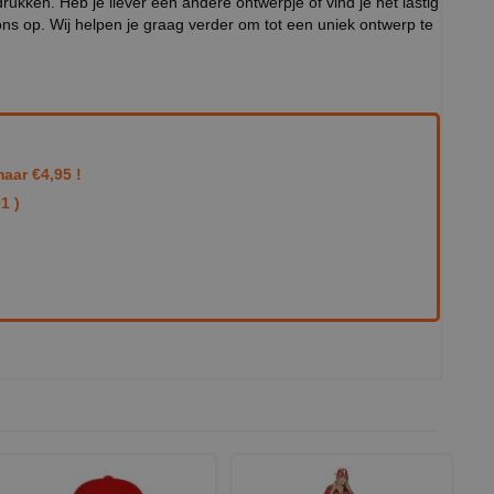
ukken. Heb je liever een andere ontwerpje of vind je het lastig
ns op. Wij helpen je graag verder om tot een uniek ontwerp te
aar €4,95 !
1 )