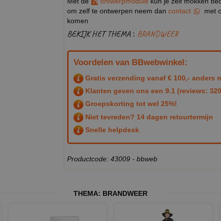
Met de
ontwerpmodule
kun je zelf mokken bedr
om zelf te ontwerpen neem dan
contact
met o
komen
BEKIJK HET THEMA :
BRANDWEER
Voordelen van BBwebwinkel:
Gratis verzending vanaf € 100,- anders m
Klanten geven ons een
9.1
(reviews: 320
Groepskorting tot wel 25%!
Niet tevreden? 14 dagen retourtermijn
Snelle helpdesk
Productcode: 43009 - bbweb
THEMA:
BRANDWEER