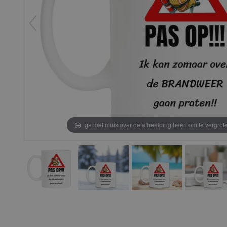
ga met muis over de afbeelding heen om te vergrot