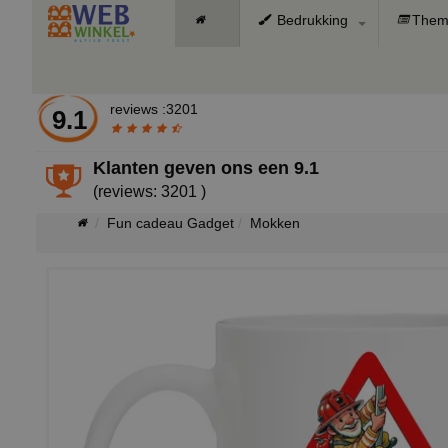
Bedrukking
Them
reviews :3201
9.1
Klanten geven ons een
9.1
(reviews: 3201 )
Fun cadeau Gadget
Mokken