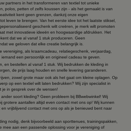
ouw partners in het transformeren van textiel tot unieke
, polos, petten of zelfs koussen zijn - als het gemaakt is van
eativiteit kent geen grenzen, dankzij onze eigen
ot leven te brengen. Van het eerste idee tot het laatste stiksel,
n gepersonaliseerd geschenk wilt creëren, je merk wilt promoten
 paraat met innovatieve ideeën en hoogwaardige afdrukken. Het
tekent dat we al vanaf 1 stuk produceren. Geen
t we geloven dat elke creatie belangrijk is.
lie vereniging, als kraamcadeau, relatiegeschenk, verjaardag,
om iemand een persoonlijk en origineel cadeau te geven.
 en bestellen al vanaf 1 stuk. Wij bedrukken de kleding in
orgen, de prijs laag houden en snelle levering garanderen.
drijven, zowel grote maar ook als het gaat om kleine oplagen. Op
erp op een textiel wilt laten bedrukken? Wij zijn specialist in
t je in gesprek over de wensen!
 of ander soort kleding? Geen probleem bij BBwebwinkel! Wij
ij grotere aantallen altijd even contact met ons op! Wij kunnen
en vrijblijvend contact met ons op als je benieuwd bent naar
ing nodig, denk bijvoorbeeld aan sporttenues, trainingspakken,
e mee aan een passende oplossing voor je vereniging of