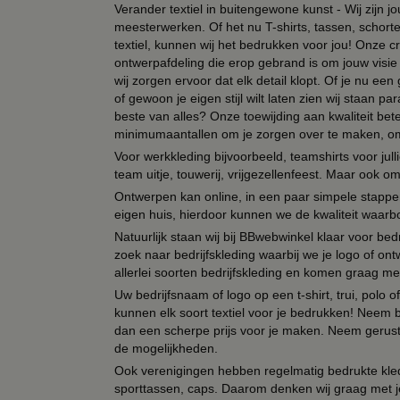
Verander textiel in buitengewone kunst - Wij zijn j
meesterwerken. Of het nu T-shirts, tassen, schorten
textiel, kunnen wij het bedrukken voor jou! Onze cr
ontwerpafdeling die erop gebrand is om jouw visie t
wij zorgen ervoor dat elk detail klopt. Of je nu ee
of gewoon je eigen stijl wilt laten zien wij staan
beste van alles? Onze toewijding aan kwaliteit be
minimumaantallen om je zorgen over te maken, omda
Voor werkkleding bijvoorbeeld, teamshirts voor jul
team uitje, touwerij, vrijgezellenfeest. Maar ook 
Ontwerpen kan online, in een paar simpele stappen,
eigen huis, hierdoor kunnen we de kwaliteit waarb
Natuurlijk staan wij bij BBwebwinkel klaar voor be
zoek naar bedrijfskleding waarbij we je logo of ontw
allerlei soorten bedrijfskleding en komen graag me
Uw bedrijfsnaam of logo op een t-shirt, trui, polo
kunnen elk soort textiel voor je bedrukken! Neem b
dan een scherpe prijs voor je maken. Neem gerust 
de mogelijkheden.
Ook verenigingen hebben regelmatig bedrukte kled
sporttassen, caps. Daarom denken wij graag met j