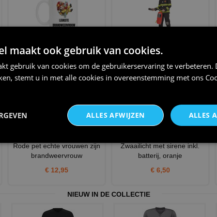
Mok voor de leukste
Brandweer kostuum Fire
 maakt ook gebruik van cookies.
brandweervrouw. Leuk kado!
fighter kind
kt gebruik van cookies om de gebruikerservaring te verbeteren.
€ 12,95
€ 37,95
iken, stemt u in met alle cookies in overeenstemming met ons
Coo
ERGEVEN
ALLES AFWIJZEN
ALLES 
Rode pet echte vrouwen zijn
Zwaailicht met sirene inkl.
brandweervrouw
batterij, oranje
€ 12,95
€ 6,50
NIEUW IN DE COLLECTIE