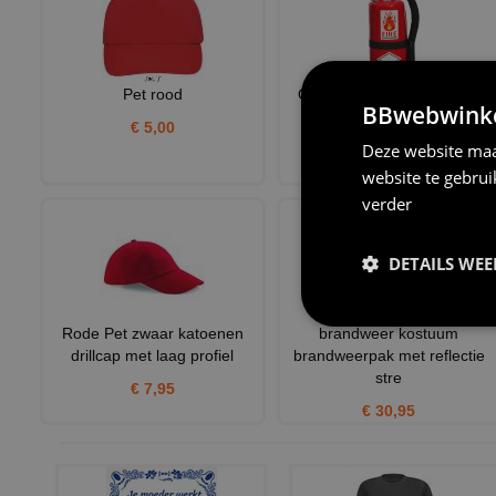
Pet rood
Orginele brandblusser tas
BBwebwinkel
€ 5,00
€ 17,95
Deze website maa
website te gebru
verder
DETAILS WE
Rode Pet zwaar katoenen
brandweer kostuum
drillcap met laag profiel
brandweerpak met reflectie
stre
€ 7,95
€ 30,95