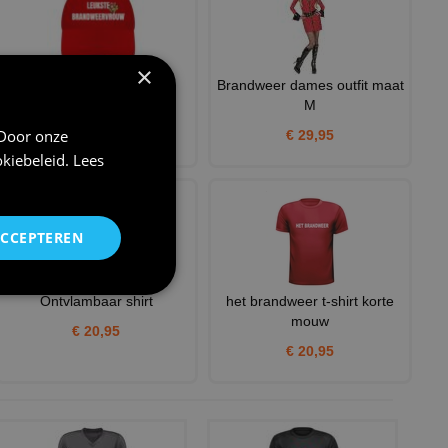
×
Pet voor de leukste
Brandweer dames outfit maat
Brandweervrouw grappig
M
brandwe
 Door onze
€ 29,95
€ 12,95
kiebeleid
.
Lees
ACCEPTEREN
Ontvlambaar shirt
het brandweer t-shirt korte
mouw
€ 20,95
€ 20,95