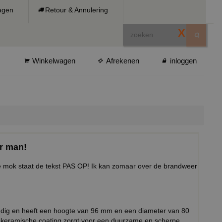
ragen
Retour & Annulering
X
Winkelwagen
Afrekenen
inloggen
r man!
 mok staat de tekst PAS OP! Ik kan zomaar over de brandweer
ndig en heeft een hoogte van 96 mm en een diameter van 80
keramische coating zorgt voor een duurzame en scherpe