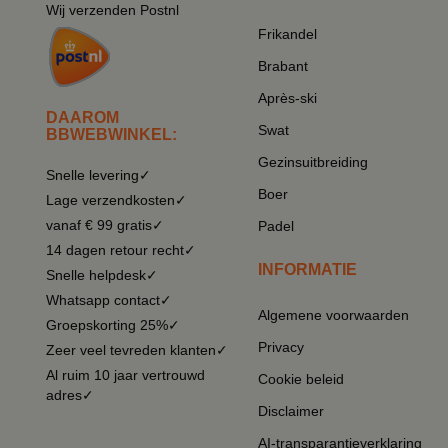
Wij verzenden Postnl
Frikandel
Brabant
Après-ski
DAAROM
Swat
BBWEBWINKEL:
Gezinsuitbreiding
Snelle levering✓
Boer
Lage verzendkosten✓
vanaf € 99 gratis✓
Padel
14 dagen retour recht✓
INFORMATIE
Snelle helpdesk✓
Whatsapp contact✓
Algemene voorwaarden
Groepskorting 25%✓
Privacy
Zeer veel tevreden klanten✓
Al ruim 10 jaar vertrouwd
Cookie beleid
adres✓
Disclaimer
AI-transparantieverklaring