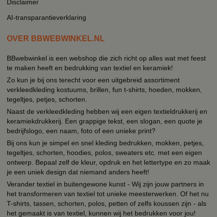
Disclaimer
AI-transparantieverklaring
OVER BBWEBWINKEL.NL
BBwebwinkel is een webshop die zich richt op alles wat met feest
te maken heeft en bedrukking van textiel en keramiek!
Zo kun je bij ons terecht voor een uitgebreid assortiment
verkleedkleding kostuums, brillen, fun t-shirts, hoeden, mokken,
tegeltjes, petjes, schorten.
Naast de verkleedkleding hebben wij een eigen textieldrukkerij en
keramiekdrukkerij. Een grappige tekst, een slogan, een quote je
bedrijfslogo, een naam, foto of een unieke print?
Bij ons kun je simpel en snel kleding bedrukken, mokken, petjes,
tegeltjes, schorten, hoodies, polos, sweaters etc. met een eigen
ontwerp. Bepaal zelf de kleur, opdruk en het lettertype en zo maak
je een uniek design dat niemand anders heeft!
Verander textiel in buitengewone kunst - Wij zijn jouw partners in
het transformeren van textiel tot unieke meesterwerken. Of het nu
T-shirts, tassen, schorten, polos, petten of zelfs koussen zijn - als
het gemaakt is van textiel, kunnen wij het bedrukken voor jou!