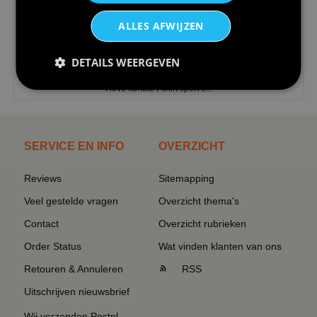
ALLES AFWIJZEN
DETAILS WEERGEVEN
€24,95
I love korfbal t-shirt sport s...
SERVICE EN INFO
OVERZICHT
Reviews
Sitemapping
Veel gestelde vragen
Overzicht thema's
Contact
Overzicht rubrieken
Order Status
Wat vinden klanten van ons
Retouren & Annuleren
RSS
Uitschrijven nieuwsbrief
Wij verzenden Postnl