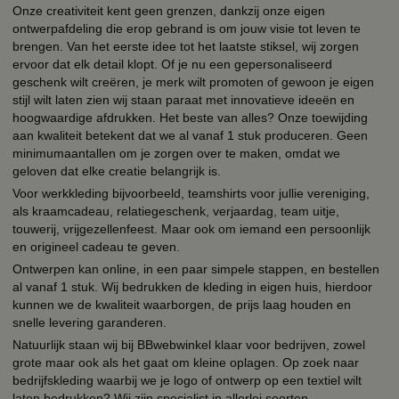
Onze creativiteit kent geen grenzen, dankzij onze eigen
ontwerpafdeling die erop gebrand is om jouw visie tot leven te
brengen. Van het eerste idee tot het laatste stiksel, wij zorgen
ervoor dat elk detail klopt. Of je nu een gepersonaliseerd
geschenk wilt creëren, je merk wilt promoten of gewoon je eigen
stijl wilt laten zien wij staan paraat met innovatieve ideeën en
hoogwaardige afdrukken. Het beste van alles? Onze toewijding
aan kwaliteit betekent dat we al vanaf 1 stuk produceren. Geen
minimumaantallen om je zorgen over te maken, omdat we
geloven dat elke creatie belangrijk is.
Voor werkkleding bijvoorbeeld, teamshirts voor jullie vereniging,
als kraamcadeau, relatiegeschenk, verjaardag, team uitje,
touwerij, vrijgezellenfeest. Maar ook om iemand een persoonlijk
en origineel cadeau te geven.
Ontwerpen kan online, in een paar simpele stappen, en bestellen
al vanaf 1 stuk. Wij bedrukken de kleding in eigen huis, hierdoor
kunnen we de kwaliteit waarborgen, de prijs laag houden en
snelle levering garanderen.
Natuurlijk staan wij bij BBwebwinkel klaar voor bedrijven, zowel
grote maar ook als het gaat om kleine oplagen. Op zoek naar
bedrijfskleding waarbij we je logo of ontwerp op een textiel wilt
laten bedrukken? Wij zijn specialist in allerlei soorten