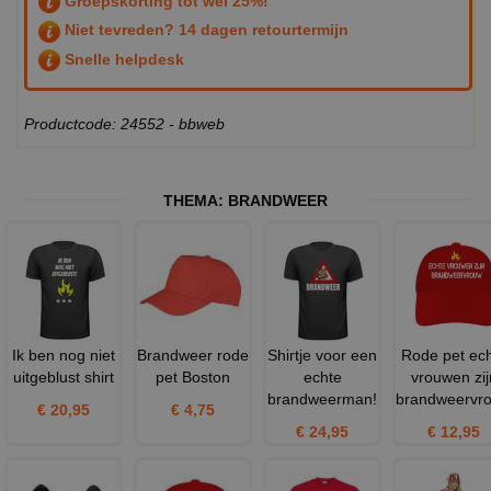
Groepskorting tot wel 25%!
Niet tevreden? 14 dagen retourtermijn
Snelle helpdesk
Productcode: 24552 - bbweb
THEMA:
BRANDWEER
Ik ben nog niet
Brandweer rode
Shirtje voor een
Rode pet ec
uitgeblust shirt
pet Boston
echte
vrouwen zij
brandweerman!
brandweervr
€ 20,95
€ 4,75
€ 24,95
€ 12,95