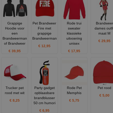
Grappige
Pet Brandweer
Rode trui
Brandwee
Hoodie voor
Fire met
sweater
dames outfi
een
grappige
klassieke
maat M
Brandweerman
Brandweerman
uitvoering
€ 29,95
of Brandweer
unisex
€ 12,95
€ 39,95
€ 17,95
Trucker pet
Party gadget
Rode Pet
Pet rood
rood met wit
opblaasbare
Memphis
€ 5,00
brandblusser
€ 8,25
€ 5,75
50 cm humori
€ 6,95