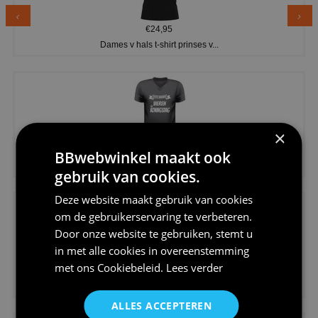
€24,95
Dames v hals t-shirt prinses v...
×
€24,95
BBwebwinkel maakt ook
Koningsdag shirt heren v-hals ...
gebruik van cookies.
Deze website maakt gebruik van cookies
om de gebruikerservaring te verbeteren.
Door onze website te gebruiken, stemt u
in met alle cookies in overeenstemming
met ons
Cookiebeleid
.
Lees verder
€24,95
V-hals shirt rood wit blauw st...
ALLES ACCEPTEREN