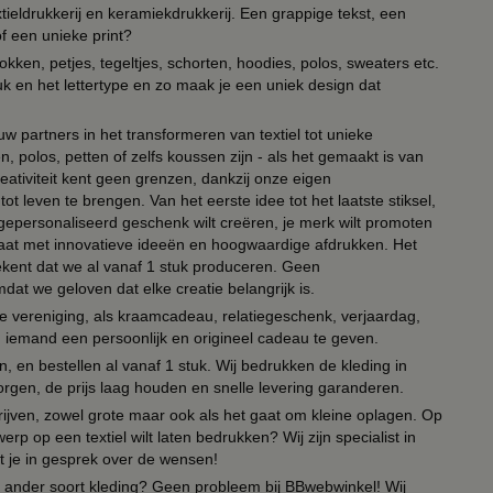
ieldrukkerij en keramiekdrukkerij. Een grappige tekst, een
of een unieke print?
kken, petjes, tegeltjes, schorten, hoodies, polos, sweaters etc.
uk en het lettertype en zo maak je een uniek design dat
ouw partners in het transformeren van textiel tot unieke
, polos, petten of zelfs koussen zijn - als het gemaakt is van
eativiteit kent geen grenzen, dankzij onze eigen
ot leven te brengen. Van het eerste idee tot het laatste stiksel,
n gepersonaliseerd geschenk wilt creëren, je merk wilt promoten
 paraat met innovatieve ideeën en hoogwaardige afdrukken. Het
tekent dat we al vanaf 1 stuk produceren. Geen
t we geloven dat elke creatie belangrijk is.
lie vereniging, als kraamcadeau, relatiegeschenk, verjaardag,
om iemand een persoonlijk en origineel cadeau te geven.
 en bestellen al vanaf 1 stuk. Wij bedrukken de kleding in
orgen, de prijs laag houden en snelle levering garanderen.
drijven, zowel grote maar ook als het gaat om kleine oplagen. Op
erp op een textiel wilt laten bedrukken? Wij zijn specialist in
t je in gesprek over de wensen!
 of ander soort kleding? Geen probleem bij BBwebwinkel! Wij