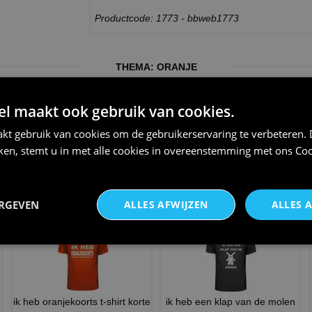
Productcode: 1773 - bbweb1773
THEMA:
ORANJE
 maakt ook gebruik van cookies.
kt gebruik van cookies om de gebruikerservaring te verbeteren.
iken, stemt u in met alle cookies in overeenstemming met ons
Coo
Windbreaker met capuchon
Feesten als een leeuw v-hals
oranje Windjack voor Dame
t-shirt voor volwasse
€ 14,25
€ 24,95
ERGEVEN
ALLES AFWIJZEN
ALLES 
ik heb oranjekoorts t-shirt korte
ik heb een klap van de molen