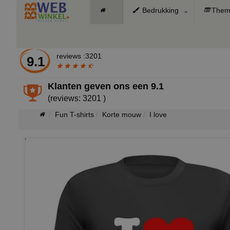
Bedrukking
Them
reviews :3201
9.1
Klanten geven ons een
9.1
(reviews: 3201 )
Fun T-shirts
Korte mouw
I love