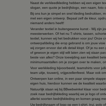
Naast de verkleedkleding hebben wij een eigen text
slogan, een quote je bedrijfslogo, een naam, foto 
Bij ons kun je simpel en snel kleding bedrukken, mo
met een eigen ontwerp. Bepaal zelf de kleur, opdr
niemand anders heeft!
Verander textiel in buitengewone kunst - Wij zijn j
meesterwerken. Of het nu T-shirts, tassen, schorten
textiel, kunnen wij het bedrukken voor jou! Onze cr
ontwerpafdeling die erop gebrand is om jouw visie t
wij zorgen ervoor dat elk detail klopt. Of je nu ee
of gewoon je eigen stijl wilt laten zien wij staan
beste van alles? Onze toewijding aan kwaliteit be
minimumaantallen om je zorgen over te maken, omda
Voor werkkleding bijvoorbeeld, teamshirts voor jul
team uitje, touwerij, vrijgezellenfeest. Maar ook 
Ontwerpen kan online, in een paar simpele stappen,
eigen huis, hierdoor kunnen we de kwaliteit waarb
Natuurlijk staan wij bij BBwebwinkel klaar voor be
zoek naar bedrijfskleding waarbij we je logo of ontw
allerlei soorten bedrijfskleding en komen graag me
Uw bedrijfsnaam of logo op een t-shirt, trui, polo