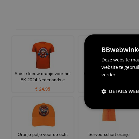
BBwebwinkel
Deze website maa
website te gebru
Shirtje leeuw oranje voor het
Oranje neon tanktop voor
verder
EK 2024 Nederlands e
disco feestje of foute 90
€ 24,95
€ 11,95
DETAILS WE
Oranje petje voor de echt
Serveerschort oranje