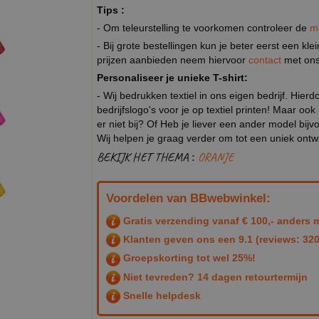
Tips :
- Om teleurstelling te voorkomen controleer de
m
- Bij grote bestellingen kun je beter eerst een kl
prijzen aanbieden neem hiervoor
contact
met ons
Personaliseer je unieke T-shirt:
- Wij bedrukken textiel in ons eigen bedrijf. Hier
bedrijfslogo's voor je op textiel printen! Maar ook
er niet bij? Of Heb je liever een ander model b
Wij helpen je graag verder om tot een uniek ont
BEKIJK HET THEMA :
ORANJE
Voordelen van BBwebwinkel:
Gratis verzending vanaf € 100,- anders m
Klanten geven ons een
9.1
(reviews: 320
Groepskorting tot wel 25%!
Niet tevreden? 14 dagen retourtermijn
Snelle helpdesk