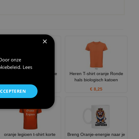
×
 Door onze
kiebeleid
.
Lees
Toon je ware kleuren oranje
Heren T-shirt oranje Ronde
Shirt met trots gedrag
hals biologisch katoen
€ 20,95
€ 8,25
ACCEPTEREN
oranje legioen t-shirt korte
Breng Oranje-energie naar je