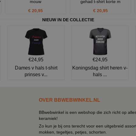
v
mouw
gehad t-shirt korte m
€ 20,95
€ 20,95
NIEUW IN DE COLLECTIE
€24,95
€24,95
Dames v hals t-shirt
Koningsdag shirt heren v-
prinses v...
hals ...
OVER BBWEBWINKEL.NL
BBwebwinkel is een webshop die zich richt op alle
keramiek!
Zo kun je bij ons terecht voor een uitgebreid assor
mokken, tegeltjes, petjes, schorten.