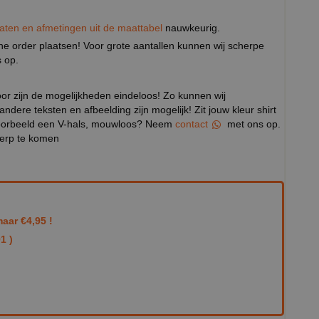
aten en afmetingen uit de maattabel
nauwkeurig.
eine order plaatsen! Voor grote aantallen kunnen wij scherpe
 op.
door zijn de mogelijkheden eindeloos! Zo kunnen wij
 andere teksten en afbeelding zijn mogelijk! Zit jouw kleur shirt
ijvoorbeeld een V-hals, mouwloos? Neem
contact
met ons op.
werp te komen
aar €4,95 !
1 )