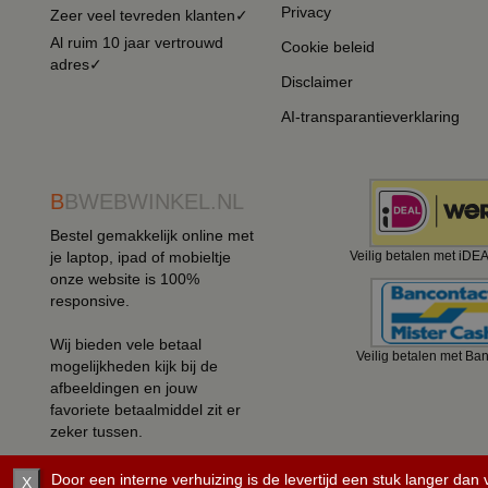
Privacy
Zeer veel tevreden klanten✓
Al ruim 10 jaar vertrouwd
Cookie beleid
adres✓
Disclaimer
AI-transparantieverklaring
B
BWEBWINKEL.NL
Bestel gemakkelijk online met
je laptop, ipad of mobieltje
Veilig betalen met iDE
onze website is 100%
responsive.
Wij bieden vele betaal
Veilig betalen met Ba
mogelijkheden kijk bij de
afbeeldingen en jouw
favoriete betaalmiddel zit er
zeker tussen.
Door een interne verhuizing is de levertijd een stuk langer dan
X
©
2008 - 2026 BBwebwinkel.nl.