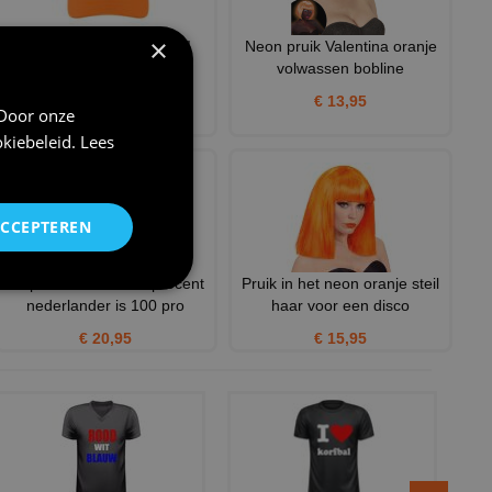
×
Oranje petje petje ruilen!
Neon pruik Valentina oranje
Grappig petje voetbal E
volwassen bobline
€ 12,95
€ 13,95
 Door onze
kiebeleid
.
Lees
ACCEPTEREN
50 procent dutch 50 procent
Pruik in het neon oranje steil
nederlander is 100 pro
haar voor een disco
€ 20,95
€ 15,95