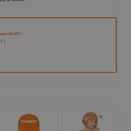
E
aar €4,95 !
1 )