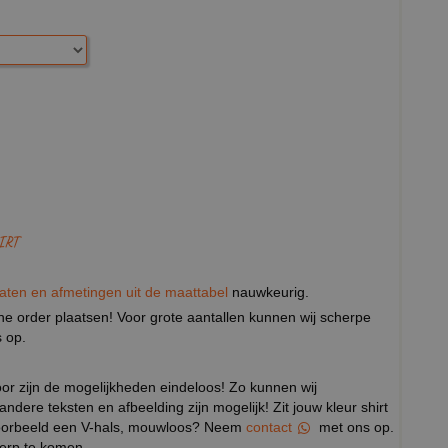
IRT
aten en afmetingen uit de maattabel
nauwkeurig.
eine order plaatsen! Voor grote aantallen kunnen wij scherpe
 op.
door zijn de mogelijkheden eindeloos! Zo kunnen wij
 andere teksten en afbeelding zijn mogelijk! Zit jouw kleur shirt
ijvoorbeeld een V-hals, mouwloos? Neem
contact
met ons op.
werp te komen