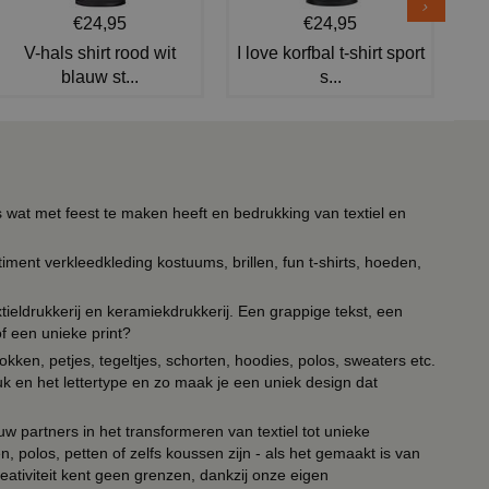
€24,95
€24,95
V-hals shirt rood wit
I love korfbal t-shirt sport
blauw st...
s...
s wat met feest te maken heeft en bedrukking van textiel en
timent verkleedkleding kostuums, brillen, fun t-shirts, hoeden,
ieldrukkerij en keramiekdrukkerij. Een grappige tekst, een
of een unieke print?
kken, petjes, tegeltjes, schorten, hoodies, polos, sweaters etc.
uk en het lettertype en zo maak je een uniek design dat
ouw partners in het transformeren van textiel tot unieke
, polos, petten of zelfs koussen zijn - als het gemaakt is van
eativiteit kent geen grenzen, dankzij onze eigen