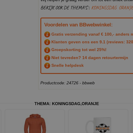
BEKIJK OOK DE THEMA'S :
KONINGSDAG
ORANJ
Voordelen van BBwebwinkel:
Gratis verzending vanaf € 100,- anders m
Klanten geven ons een
9.1
(reviews: 320
Groepskorting tot wel 25%!
Niet tevreden? 14 dagen retourtermijn
Snelle helpdesk
Productcode: 24726 - bbweb
THEMA:
KONINGSDAG
,
ORANJE