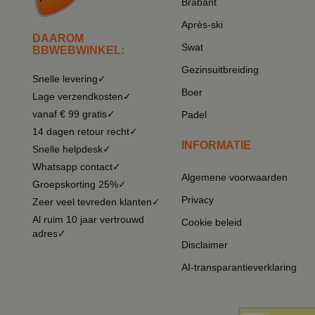
Brabant
Après-ski
DAAROM
Swat
BBWEBWINKEL:
Gezinsuitbreiding
Snelle levering✓
Boer
Lage verzendkosten✓
vanaf € 99 gratis✓
Padel
14 dagen retour recht✓
INFORMATIE
Snelle helpdesk✓
Whatsapp contact✓
Algemene voorwaarden
Groepskorting 25%✓
Privacy
Zeer veel tevreden klanten✓
Al ruim 10 jaar vertrouwd
Cookie beleid
adres✓
Disclaimer
AI-transparantieverklaring