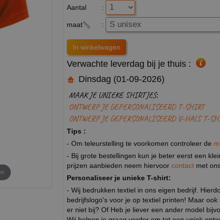
Aantal
:
maat
:
Verwachte leverdag bij je thuis :
Dinsdag (01-09-2026)
MAAK JE UNIEKE SHIRTJES:
ONTWERP JE GEPERSONALISEERD T-SHIRT
ONTWERP JE GEPERSONALISEERD V-HALS T-SH
Tips :
- Om teleurstelling te voorkomen controleer de
m
- Bij grote bestellingen kun je beter eerst een kl
prijzen aanbieden neem hiervoor
contact
met ons
en
Personaliseer je unieke T-shirt:
- Wij bedrukken textiel in ons eigen bedrijf. Hier
bedrijfslogo's voor je op textiel printen! Maar ook
er niet bij? Of Heb je liever een ander model b
Wij helpen je graag verder om tot een uniek ont