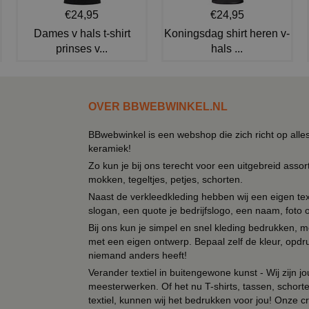
€24,95
€24,95
Dames v hals t-shirt
Koningsdag shirt heren v-
prinses v...
hals ...
OVER BBWEBWINKEL.NL
BBwebwinkel is een webshop die zich richt op alle
keramiek!
Zo kun je bij ons terecht voor een uitgebreid assor
mokken, tegeltjes, petjes, schorten.
Naast de verkleedkleding hebben wij een eigen text
slogan, een quote je bedrijfslogo, een naam, foto 
Bij ons kun je simpel en snel kleding bedrukken, mo
met een eigen ontwerp. Bepaal zelf de kleur, opdr
niemand anders heeft!
Verander textiel in buitengewone kunst - Wij zijn j
meesterwerken. Of het nu T-shirts, tassen, schorten
textiel, kunnen wij het bedrukken voor jou! Onze cr