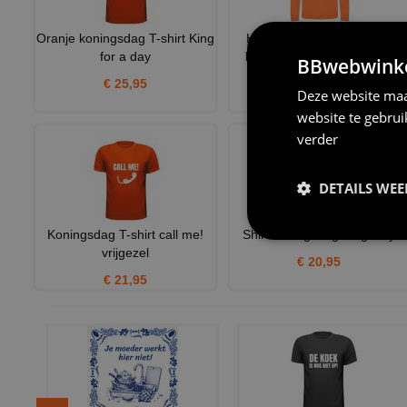
Oranje koningsdag T-shirt King
Heren sport shirtje oranje
for a day
lange mouw bedrukbaar t
BBwebwinkel
€ 25,95
€ 14,50
Deze website maa
website te gebru
verder
DETAILS WE
Koningsdag T-shirt call me!
Shirt koningsdag Kingsday
vrijgezel
€ 20,95
€ 21,95