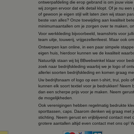
ontwerpafdeling die erop gebrand is om jouw visie t
wij zorgen ervoor dat elk detail klopt. Of je nu ee
of gewoon je eigen stijl wilt laten zien wij staan
beste van alles? Onze toewijding aan kwaliteit be
minimumaantallen om je zorgen over te maken, omda
Voor werkkleding bijvoorbeeld, teamshirts voor jul
team uitje, touwerij, vrijgezellenfeest. Maar ook 
Ontwerpen kan online, in een paar simpele stappen,
eigen huis, hierdoor kunnen we de kwaliteit waarb
Natuurlijk staan wij bij BBwebwinkel klaar voor be
zoek naar bedrijfskleding waarbij we je logo of ontw
allerlei soorten bedrijfskleding en komen graag me
Uw bedrijfsnaam of logo op een t-shirt, trui, polo
kunnen elk soort textiel voor je bedrukken! Neem b
dan een scherpe prijs voor je maken. Neem gerust 
de mogelijkheden.
Ook verenigingen hebben regelmatig bedrukte kled
sporttassen, caps. Daarom denken wij graag met j
stichting. Neem gerust en vrijblijvend contact met
grotere aantallen altijd even contact met ons op! 