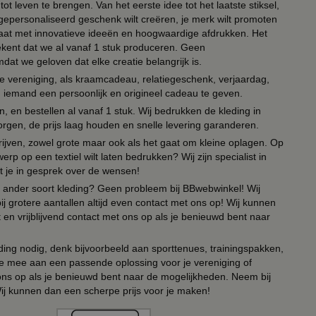
ot leven te brengen. Van het eerste idee tot het laatste stiksel,
n gepersonaliseerd geschenk wilt creëren, je merk wilt promoten
 paraat met innovatieve ideeën en hoogwaardige afdrukken. Het
tekent dat we al vanaf 1 stuk produceren. Geen
t we geloven dat elke creatie belangrijk is.
lie vereniging, als kraamcadeau, relatiegeschenk, verjaardag,
om iemand een persoonlijk en origineel cadeau te geven.
 en bestellen al vanaf 1 stuk. Wij bedrukken de kleding in
orgen, de prijs laag houden en snelle levering garanderen.
drijven, zowel grote maar ook als het gaat om kleine oplagen. Op
erp op een textiel wilt laten bedrukken? Wij zijn specialist in
t je in gesprek over de wensen!
 of ander soort kleding? Geen probleem bij BBwebwinkel! Wij
ij grotere aantallen altijd even contact met ons op! Wij kunnen
en vrijblijvend contact met ons op als je benieuwd bent naar
ing nodig, denk bijvoorbeeld aan sporttenues, trainingspakken,
e mee aan een passende oplossing voor je vereniging of
 ons op als je benieuwd bent naar de mogelijkheden. Neem bij
Wij kunnen dan een scherpe prijs voor je maken!