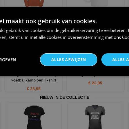
Oranje Hoodie met
Witte koffiemok hup Holland
dubbellaags capuchon
hup voetballen EK WK
 maakt ook gebruik van cookies.
volwassen
€ 12,95
kt gebruik van cookies om de gebruikerservaring te verbeteren.
€ 33,95
iken, stemt u in met alle cookies in overeenstemming met ons
Coo
ERGEVEN
ALLES AFWIJZEN
ALLES 
We gaan voor goud oranje
Oranje shirtje Nederland
voetbal kampioen T-shirt
€ 22,95
€ 23,95
NIEUW IN DE COLLECTIE