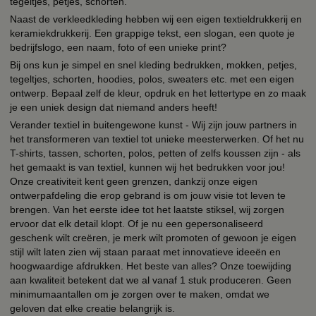
tegeltjes, petjes, schorten.
Naast de verkleedkleding hebben wij een eigen textieldrukkerij en
keramiekdrukkerij. Een grappige tekst, een slogan, een quote je
bedrijfslogo, een naam, foto of een unieke print?
Bij ons kun je simpel en snel kleding bedrukken, mokken, petjes,
tegeltjes, schorten, hoodies, polos, sweaters etc. met een eigen
ontwerp. Bepaal zelf de kleur, opdruk en het lettertype en zo maak
je een uniek design dat niemand anders heeft!
Verander textiel in buitengewone kunst - Wij zijn jouw partners in
het transformeren van textiel tot unieke meesterwerken. Of het nu
T-shirts, tassen, schorten, polos, petten of zelfs koussen zijn - als
het gemaakt is van textiel, kunnen wij het bedrukken voor jou!
Onze creativiteit kent geen grenzen, dankzij onze eigen
ontwerpafdeling die erop gebrand is om jouw visie tot leven te
brengen. Van het eerste idee tot het laatste stiksel, wij zorgen
ervoor dat elk detail klopt. Of je nu een gepersonaliseerd
geschenk wilt creëren, je merk wilt promoten of gewoon je eigen
stijl wilt laten zien wij staan paraat met innovatieve ideeën en
hoogwaardige afdrukken. Het beste van alles? Onze toewijding
aan kwaliteit betekent dat we al vanaf 1 stuk produceren. Geen
minimumaantallen om je zorgen over te maken, omdat we
geloven dat elke creatie belangrijk is.