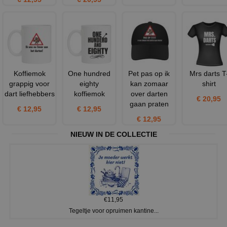
Koffiemok
One hundred
Pet pas op ik
Mrs darts T
grappig voor
eighty
kan zomaar
shirt
dart liefhebbers
koffiemok
over darten
€ 20,95
gaan praten
€ 12,95
€ 12,95
€ 12,95
NIEUW IN DE COLLECTIE
€11,95
Tegeltje voor opruimen kantine...