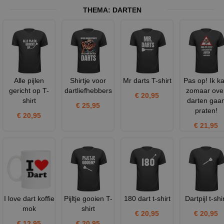
THEMA:
DARTEN
Alle pijlen
Shirtje voor
Mr darts T-shirt
Pas op! Ik k
gericht op T-
dartliefhebbers
zomaar ove
€ 20,95
shirt
darten gaa
€ 25,95
praten!
€ 20,95
€ 21,95
I love dart koffie
Pijltje gooien T-
180 dart t-shirt
Dartpijl t-shi
mok
shirt
€ 20,95
€ 20,95
€ 12,95
€ 20,95