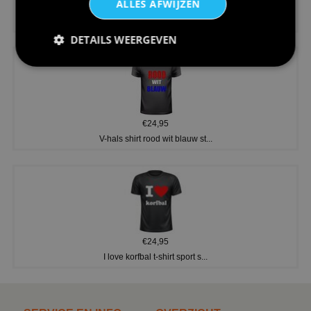
ALLES AFWIJZEN
€24,95
Koningsdag shirt heren v-hals ...
DETAILS WEERGEVEN
€24,95
V-hals shirt rood wit blauw st...
€24,95
I love korfbal t-shirt sport s...