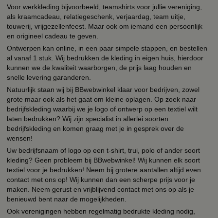
Voor werkkleding bijvoorbeeld, teamshirts voor jullie vereniging,
als kraamcadeau, relatiegeschenk, verjaardag, team uitje,
touwerij, vrijgezellenfeest. Maar ook om iemand een persoonlijk
en origineel cadeau te geven.
Ontwerpen kan online, in een paar simpele stappen, en bestellen
al vanaf 1 stuk. Wij bedrukken de kleding in eigen huis, hierdoor
kunnen we de kwaliteit waarborgen, de prijs laag houden en
snelle levering garanderen.
Natuurlijk staan wij bij BBwebwinkel klaar voor bedrijven, zowel
grote maar ook als het gaat om kleine oplagen. Op zoek naar
bedrijfskleding waarbij we je logo of ontwerp op een textiel wilt
laten bedrukken? Wij zijn specialist in allerlei soorten
bedrijfskleding en komen graag met je in gesprek over de
wensen!
Uw bedrijfsnaam of logo op een t-shirt, trui, polo of ander soort
kleding? Geen probleem bij BBwebwinkel! Wij kunnen elk soort
textiel voor je bedrukken! Neem bij grotere aantallen altijd even
contact met ons op! Wij kunnen dan een scherpe prijs voor je
maken. Neem gerust en vrijblijvend contact met ons op als je
benieuwd bent naar de mogelijkheden.
Ook verenigingen hebben regelmatig bedrukte kleding nodig,