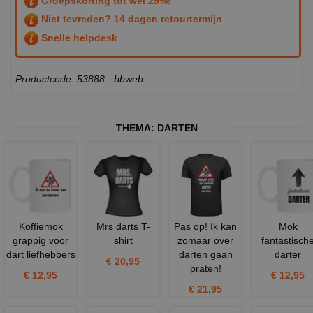
Groepskorting tot wel 25%!
Niet tevreden? 14 dagen retourtermijn
Snelle helpdesk
Productcode: 53888 - bbweb
THEMA:
DARTEN
Koffiemok
Mrs darts T-
Pas op! Ik kan
Mok
grappig voor
shirt
zomaar over
fantastisch
dart liefhebbers
darten gaan
darter
€ 20,95
praten!
€ 12,95
€ 12,95
€ 21,95