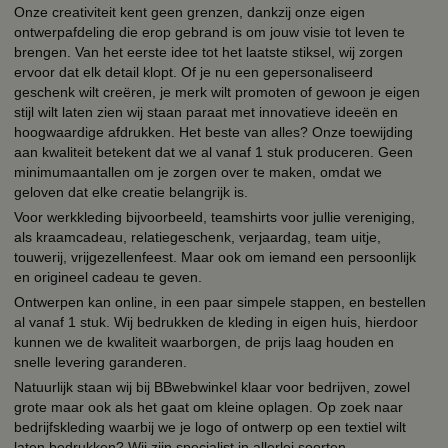
Onze creativiteit kent geen grenzen, dankzij onze eigen
ontwerpafdeling die erop gebrand is om jouw visie tot leven te
brengen. Van het eerste idee tot het laatste stiksel, wij zorgen
ervoor dat elk detail klopt. Of je nu een gepersonaliseerd
geschenk wilt creëren, je merk wilt promoten of gewoon je eigen
stijl wilt laten zien wij staan paraat met innovatieve ideeën en
hoogwaardige afdrukken. Het beste van alles? Onze toewijding
aan kwaliteit betekent dat we al vanaf 1 stuk produceren. Geen
minimumaantallen om je zorgen over te maken, omdat we
geloven dat elke creatie belangrijk is.
Voor werkkleding bijvoorbeeld, teamshirts voor jullie vereniging,
als kraamcadeau, relatiegeschenk, verjaardag, team uitje,
touwerij, vrijgezellenfeest. Maar ook om iemand een persoonlijk
en origineel cadeau te geven.
Ontwerpen kan online, in een paar simpele stappen, en bestellen
al vanaf 1 stuk. Wij bedrukken de kleding in eigen huis, hierdoor
kunnen we de kwaliteit waarborgen, de prijs laag houden en
snelle levering garanderen.
Natuurlijk staan wij bij BBwebwinkel klaar voor bedrijven, zowel
grote maar ook als het gaat om kleine oplagen. Op zoek naar
bedrijfskleding waarbij we je logo of ontwerp op een textiel wilt
laten bedrukken? Wij zijn specialist in allerlei soorten