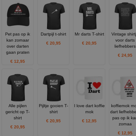
Pet pas op ik
Dartpijl t-shirt
Mr darts T-shirt
Vintage shirt
kan zomaar
voor darts
€ 20,95
€ 20,95
over darten
liefhebbers
gaan praten
€ 24,95
€ 12,95
Alle pijlen
Pijltje gooien T-
I love dart koffie
koffiemok m
gericht op T-
shirt
mok
dart liefhebb
shirt
pas op ik ka
€ 20,95
€ 12,95
zomaa
€ 20,95
€ 12,95