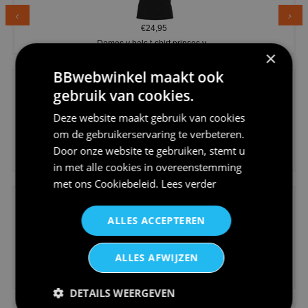
€24,95
Dames v hals t-shirt prinses v...
×
BBwebwinkel maakt ook
gebruik van cookies.
Deze website maakt gebruik van cookies
om de gebruikerservaring te verbeteren.
€24,95
Door onze website te gebruiken, stemt u
Koningsdag shirt heren v-hals ...
in met alle cookies in overeenstemming
met ons
Cookiebeleid
.
Lees verder
ALLES ACCEPTEREN
ALLES AFWIJZEN
€24,95
V-hals shirt rood wit blauw st...
DETAILS WEERGEVEN