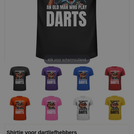
klik voor schermvullend
Shirtje voor dartliefhebbers