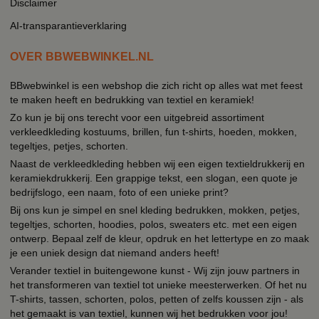
Disclaimer
AI-transparantieverklaring
OVER BBWEBWINKEL.NL
BBwebwinkel is een webshop die zich richt op alles wat met feest
te maken heeft en bedrukking van textiel en keramiek!
Zo kun je bij ons terecht voor een uitgebreid assortiment
verkleedkleding kostuums, brillen, fun t-shirts, hoeden, mokken,
tegeltjes, petjes, schorten.
Naast de verkleedkleding hebben wij een eigen textieldrukkerij en
keramiekdrukkerij. Een grappige tekst, een slogan, een quote je
bedrijfslogo, een naam, foto of een unieke print?
Bij ons kun je simpel en snel kleding bedrukken, mokken, petjes,
tegeltjes, schorten, hoodies, polos, sweaters etc. met een eigen
ontwerp. Bepaal zelf de kleur, opdruk en het lettertype en zo maak
je een uniek design dat niemand anders heeft!
Verander textiel in buitengewone kunst - Wij zijn jouw partners in
het transformeren van textiel tot unieke meesterwerken. Of het nu
T-shirts, tassen, schorten, polos, petten of zelfs koussen zijn - als
het gemaakt is van textiel, kunnen wij het bedrukken voor jou!