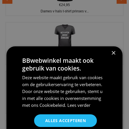
€24,95
Dames v hals t-shirt prinses v...
×
€24,95
BBwebwinkel maakt ook
Koningsdag shirt heren v-hals ...
gebruik van cookies.
Deze website maakt gebruik van cookies
om de gebruikerservaring te verbeteren.
Door onze website te gebruiken, stemt u
in met alle cookies in overeenstemming
€24,95
met ons
Cookiebeleid
.
Lees verder
V-hals shirt rood wit blauw st...
ALLES ACCEPTEREN