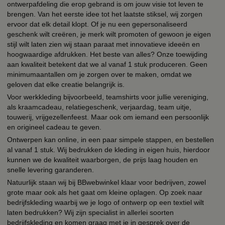
ontwerpafdeling die erop gebrand is om jouw visie tot leven te
brengen. Van het eerste idee tot het laatste stiksel, wij zorgen
ervoor dat elk detail klopt. Of je nu een gepersonaliseerd
geschenk wilt creëren, je merk wilt promoten of gewoon je eigen
stijl wilt laten zien wij staan paraat met innovatieve ideeën en
hoogwaardige afdrukken. Het beste van alles? Onze toewijding
aan kwaliteit betekent dat we al vanaf 1 stuk produceren. Geen
minimumaantallen om je zorgen over te maken, omdat we
geloven dat elke creatie belangrijk is.
Voor werkkleding bijvoorbeeld, teamshirts voor jullie vereniging,
als kraamcadeau, relatiegeschenk, verjaardag, team uitje,
touwerij, vrijgezellenfeest. Maar ook om iemand een persoonlijk
en origineel cadeau te geven.
Ontwerpen kan online, in een paar simpele stappen, en bestellen
al vanaf 1 stuk. Wij bedrukken de kleding in eigen huis, hierdoor
kunnen we de kwaliteit waarborgen, de prijs laag houden en
snelle levering garanderen.
Natuurlijk staan wij bij BBwebwinkel klaar voor bedrijven, zowel
grote maar ook als het gaat om kleine oplagen. Op zoek naar
bedrijfskleding waarbij we je logo of ontwerp op een textiel wilt
laten bedrukken? Wij zijn specialist in allerlei soorten
bedrijfskleding en komen graag met je in gesprek over de