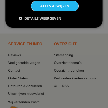
ALLES AFWIJZEN
DETAILS WEERGEVEN
€24,95
I love korfbal t-shirt sport s...
SERVICE EN INFO
OVERZICHT
Reviews
Sitemapping
Veel gestelde vragen
Overzicht thema's
Contact
Overzicht rubrieken
Order Status
Wat vinden klanten van ons
Retouren & Annuleren
RSS
Uitschrijven nieuwsbrief
Wij verzenden Postnl