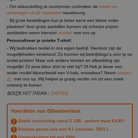
- Om teleurstelling te voorkomen controleer de
maten en
afmetingen uit de maattabel
nauwkeurig.
- Bij grote bestellingen kun je beter eerst een kleine order
plaatsen! Voor grote aantallen kunnen wij scherpe prijzen
aanbieden neem hiervoor
contact
met ons op.
Personaliseer je unieke T-shirt:
- Wij bedrukken textiel in ons eigen bedrijf. Hierdoor zijn de
mogelijkheden eindeloos! Zo kunnen wij bedrijfslogo's voor je op
textiel printen! Maar ook andere teksten en afbeelding zijn
mogelijk! Zit jouw kleur shirt er niet bij? Of Heb je liever een
ander model bijvoorbeeld een V-hals, mouwloos? Neem
contact
met ons op. Wij helpen je graag verder om tot een uniek
ontwerp te komen
BEKIJK HET THEMA :
DARTEN
Voordelen van BBwebwinkel:
Gratis verzending vanaf € 100,- anders maar €4,95 !
Klanten geven ons een
9.1
(reviews: 3201 )
Groepskorting tot wel 25%!