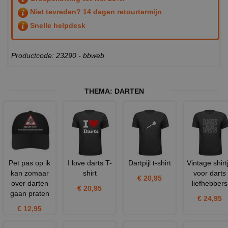
Niet tevreden? 14 dagen retourtermijn
Snelle helpdesk
Productcode: 23290 - bbweb
THEMA:
DARTEN
Pet pas op ik
I love darts T-
Dartpijl t-shirt
Vintage shirt
kan zomaar
shirt
voor darts
€ 20,95
over darten
liefhebbers
€ 20,95
gaan praten
€ 24,95
€ 12,95