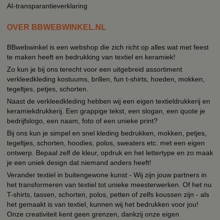
AI-transparantieverklaring
OVER BBWEBWINKEL.NL
BBwebwinkel is een webshop die zich richt op alles wat met feest
te maken heeft en bedrukking van textiel en keramiek!
Zo kun je bij ons terecht voor een uitgebreid assortiment
verkleedkleding kostuums, brillen, fun t-shirts, hoeden, mokken,
tegeltjes, petjes, schorten.
Naast de verkleedkleding hebben wij een eigen textieldrukkerij en
keramiekdrukkerij. Een grappige tekst, een slogan, een quote je
bedrijfslogo, een naam, foto of een unieke print?
Bij ons kun je simpel en snel kleding bedrukken, mokken, petjes,
tegeltjes, schorten, hoodies, polos, sweaters etc. met een eigen
ontwerp. Bepaal zelf de kleur, opdruk en het lettertype en zo maak
je een uniek design dat niemand anders heeft!
Verander textiel in buitengewone kunst - Wij zijn jouw partners in
het transformeren van textiel tot unieke meesterwerken. Of het nu
T-shirts, tassen, schorten, polos, petten of zelfs koussen zijn - als
het gemaakt is van textiel, kunnen wij het bedrukken voor jou!
Onze creativiteit kent geen grenzen, dankzij onze eigen