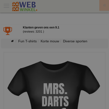
X
Klanten geven ons een
9.1
(reviews: 3201 )
Fun T-shirts
Korte mouw
Diverse sporten