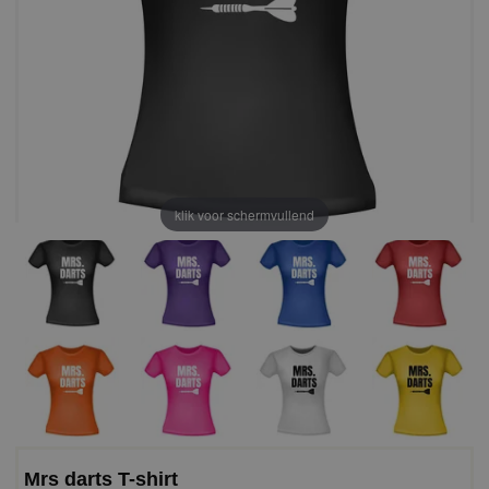
klik voor schermvullend
Mrs darts T-shirt