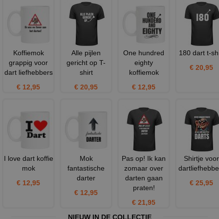
Koffiemok
Alle pijlen
One hundred
180 dart t-shi
grappig voor
gericht op T-
eighty
€ 20,95
dart liefhebbers
shirt
koffiemok
€ 12,95
€ 20,95
€ 12,95
I love dart koffie
Mok
Pas op! Ik kan
Shirtje voor
mok
fantastische
zomaar over
dartliefhebbe
darter
darten gaan
€ 12,95
€ 25,95
praten!
€ 12,95
€ 21,95
NIEUW IN DE COLLECTIE