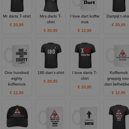
Mr darts T-shirt
Mrs darts T-
I love dart koffie
Dartpijl t-shi
shirt
mok
€ 20,95
€ 20,95
€ 20,95
€ 12,95
One hundred
180 dart t-shirt
I love darts T-
Koffiemok
eighty
shirt
grappig voo
€ 20,95
koffiemok
dart liefhebb
€ 20,95
€ 12,95
€ 12,95