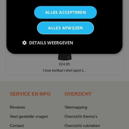
ALLES ACCEPTEREN
€24,95
V-hals shirt rood wit blauw st...
ALLES AFWIJZEN
DETAILS WEERGEVEN
€24,95
I love korfbal t-shirt sport s...
SERVICE EN INFO
OVERZICHT
Reviews
Sitemapping
Veel gestelde vragen
Overzicht thema's
Contact
Overzicht rubrieken