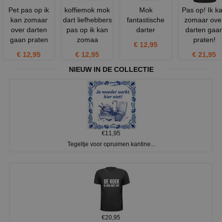
Pet pas op ik
koffiemok mok
Mok
Pas op! Ik k
kan zomaar
dart liefhebbers
fantastische
zomaar ove
over darten
pas op ik kan
darter
darten gaa
gaan praten
zomaa
praten!
€ 12,95
€ 12,95
€ 12,95
€ 21,95
NIEUW IN DE COLLECTIE
€11,95
Tegeltje voor opruimen kantine...
€20,95