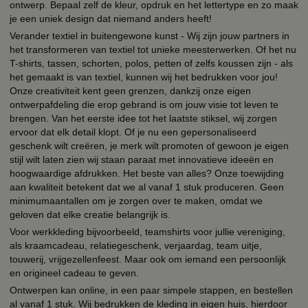
ontwerp. Bepaal zelf de kleur, opdruk en het lettertype en zo maak
je een uniek design dat niemand anders heeft!
Verander textiel in buitengewone kunst - Wij zijn jouw partners in
het transformeren van textiel tot unieke meesterwerken. Of het nu
T-shirts, tassen, schorten, polos, petten of zelfs koussen zijn - als
het gemaakt is van textiel, kunnen wij het bedrukken voor jou!
Onze creativiteit kent geen grenzen, dankzij onze eigen
ontwerpafdeling die erop gebrand is om jouw visie tot leven te
brengen. Van het eerste idee tot het laatste stiksel, wij zorgen
ervoor dat elk detail klopt. Of je nu een gepersonaliseerd
geschenk wilt creëren, je merk wilt promoten of gewoon je eigen
stijl wilt laten zien wij staan paraat met innovatieve ideeën en
hoogwaardige afdrukken. Het beste van alles? Onze toewijding
aan kwaliteit betekent dat we al vanaf 1 stuk produceren. Geen
minimumaantallen om je zorgen over te maken, omdat we
geloven dat elke creatie belangrijk is.
Voor werkkleding bijvoorbeeld, teamshirts voor jullie vereniging,
als kraamcadeau, relatiegeschenk, verjaardag, team uitje,
touwerij, vrijgezellenfeest. Maar ook om iemand een persoonlijk
en origineel cadeau te geven.
Ontwerpen kan online, in een paar simpele stappen, en bestellen
al vanaf 1 stuk. Wij bedrukken de kleding in eigen huis, hierdoor