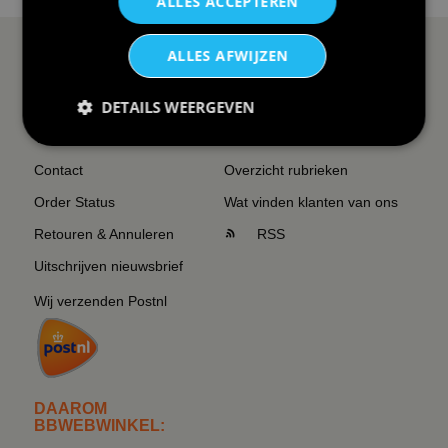
ALLES ACCEPTEREN
ALLES AFWIJZEN
SERVICE EN INFO
OVERZICHT
DETAILS WEERGEVEN
Reviews
Sitemapping
Veel gestelde vragen
Overzicht thema's
Contact
Overzicht rubrieken
Order Status
Wat vinden klanten van ons
Retouren & Annuleren
RSS
Uitschrijven nieuwsbrief
Wij verzenden Postnl
DAAROM
BBWEBWINKEL: