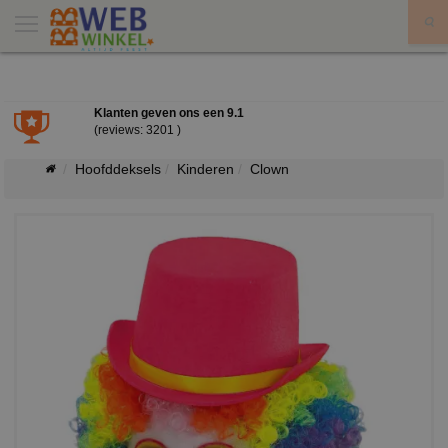
X
Klanten geven ons een
9.1
(reviews: 3201 )
Hoofddeksels
Kinderen
Clown