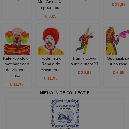
Met Geluid XL
€ 27,95
speen met
€ 5,25
Kale kop clown
Rode Pruik
Funny clown
Opblaasbar
met haar aan
Ronald de
outfitje maat XL
tuba rose
de zijkant in
clown rood
€ 29,95
€ 6,95
leuke fl
€ 11,95
€ 11,95
NIEUW IN DE COLLECTIE