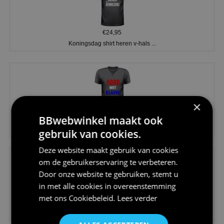
€24,95
Koningsdag shirt heren v-hals ...
×
BBwebwinkel maakt ook
€24,95
V-hals shirt rood wit blauw st...
gebruik van cookies.
Deze website maakt gebruik van cookies
om de gebruikerservaring te verbeteren.
Door onze website te gebruiken, stemt u
in met alle cookies in overeenstemming
met ons
Cookiebeleid
.
Lees verder
€24,95
I love korfbal t-shirt sport s...