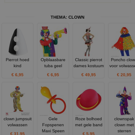
THEMA:
CLOWN
Pierrot hoed
Opblaasbare
Classic pierrot
Poncho clo
kind
tuba geel
dames kostuum
voor volwass
€ 6,95
€ 6,95
€ 49,95
€ 20,95
clown jumpsuit
Gele
Roze bolhoed
clownspak
volwassen
Fopspenen
met gele band
clown met
Maxi Speen
sterren
€ 31,95
€ 5,95