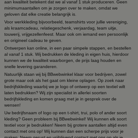
aan kwaliteit betekent dat we al vanaf 1 stuk produceren. Geen
minimumaantallen om je zorgen over te maken, omdat we
geloven dat elke creatie belangrijk is.
Voor werkkleding bijvoorbeeld, teamshirts voor jullie vereniging,
als kraamcadeau, relatiegeschenk, verjaardag, team uitje,
touwerij, vrijgezellenfeest. Maar ook om iemand een persoonlijk
en origineel cadeau te geven.
Ontwerpen kan online, in een paar simpele stappen, en bestellen
al vanaf 1 stuk. Wij bedrukken de kleding in eigen huis, hierdoor
kunnen we de kwaliteit waarborgen, de prijs laag houden en
snelle levering garanderen.
Natuurlijk staan wij bij BBwebwinkel klaar voor bedrijven, zowel
grote maar ook als het gaat om kleine oplagen. Op zoek naar
bedrijfskleding waarbij we je logo of ontwerp op een textiel wilt
laten bedrukken? Wij zijn specialist in allerlei soorten
bedrijfskleding en komen graag met je in gesprek over de
wensen!
Uw bedrijfsnaam of logo op een t-shirt, trui, polo of ander soort
kleding? Geen probleem bij BBwebwinkel! Wij kunnen elk soort
textiel voor je bedrukken! Neem bij grotere aantallen altijd even
contact met ons op! Wij kunnen dan een scherpe prijs voor je
maken. Neem gerust en vrijblijvend contact met ons op als je