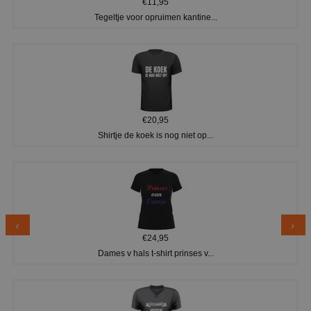
€11,95
Tegeltje voor opruimen kantine...
€20,95
Shirtje de koek is nog niet op...
€24,95
Dames v hals t-shirt prinses v...