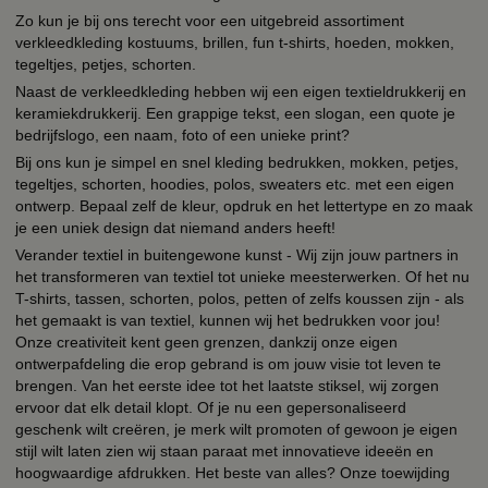
Zo kun je bij ons terecht voor een uitgebreid assortiment
verkleedkleding kostuums, brillen, fun t-shirts, hoeden, mokken,
tegeltjes, petjes, schorten.
Naast de verkleedkleding hebben wij een eigen textieldrukkerij en
keramiekdrukkerij. Een grappige tekst, een slogan, een quote je
bedrijfslogo, een naam, foto of een unieke print?
Bij ons kun je simpel en snel kleding bedrukken, mokken, petjes,
tegeltjes, schorten, hoodies, polos, sweaters etc. met een eigen
ontwerp. Bepaal zelf de kleur, opdruk en het lettertype en zo maak
je een uniek design dat niemand anders heeft!
Verander textiel in buitengewone kunst - Wij zijn jouw partners in
het transformeren van textiel tot unieke meesterwerken. Of het nu
T-shirts, tassen, schorten, polos, petten of zelfs koussen zijn - als
het gemaakt is van textiel, kunnen wij het bedrukken voor jou!
Onze creativiteit kent geen grenzen, dankzij onze eigen
ontwerpafdeling die erop gebrand is om jouw visie tot leven te
brengen. Van het eerste idee tot het laatste stiksel, wij zorgen
ervoor dat elk detail klopt. Of je nu een gepersonaliseerd
geschenk wilt creëren, je merk wilt promoten of gewoon je eigen
stijl wilt laten zien wij staan paraat met innovatieve ideeën en
hoogwaardige afdrukken. Het beste van alles? Onze toewijding