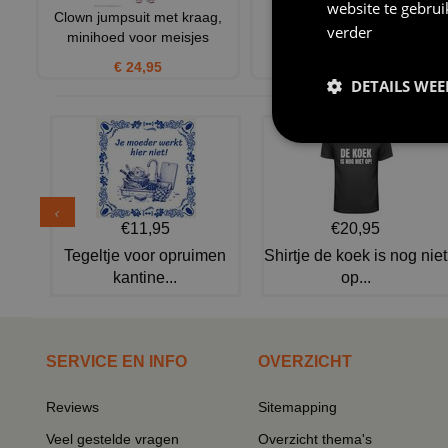
website te gebru
Clown jumpsuit met kraag,
Clownspruik volwassen
verder
minihoed voor meisjes
krullend zwart
€ 24,95
€ 7,95
DETAILS WE
€11,95
€20,95
Tegeltje voor opruimen
Shirtje de koek is nog niet
kantine...
op...
SERVICE EN INFO
OVERZICHT
Reviews
Sitemapping
Veel gestelde vragen
Overzicht thema's