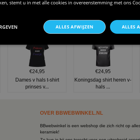
iken, stemt u in met alle cookies in overeenstemming met ons
Coo
Hoge hoed clown met leuke
Gele hoge hoed clown met
stippen in diverse kleur
clown strik geel volwasse
€ 9,75
€ 12,95
ERGEVEN
ALLES AFWIJZEN
ALLES 
NIEUW IN DE COLLECTIE
€24,95
€24,95
Dames v hals t-shirt
Koningsdag shirt heren v-
prinses v...
hals ...
OVER BBWEBWINKEL.NL
BBwebwinkel is een webshop die zich richt op alle
keramiek!
Zo kun je bij ons terecht voor een uitgebreid assor