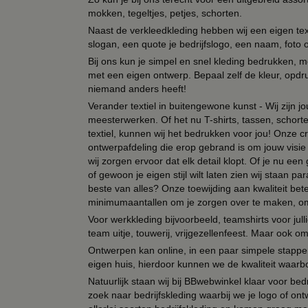
mokken, tegeltjes, petjes, schorten.
Naast de verkleedkleding hebben wij een eigen text
slogan, een quote je bedrijfslogo, een naam, foto 
Bij ons kun je simpel en snel kleding bedrukken, mo
met een eigen ontwerp. Bepaal zelf de kleur, opdr
niemand anders heeft!
Verander textiel in buitengewone kunst - Wij zijn j
meesterwerken. Of het nu T-shirts, tassen, schorten
textiel, kunnen wij het bedrukken voor jou! Onze cr
ontwerpafdeling die erop gebrand is om jouw visie t
wij zorgen ervoor dat elk detail klopt. Of je nu ee
of gewoon je eigen stijl wilt laten zien wij staan
beste van alles? Onze toewijding aan kwaliteit be
minimumaantallen om je zorgen over te maken, omda
Voor werkkleding bijvoorbeeld, teamshirts voor jul
team uitje, touwerij, vrijgezellenfeest. Maar ook 
Ontwerpen kan online, in een paar simpele stappen,
eigen huis, hierdoor kunnen we de kwaliteit waarb
Natuurlijk staan wij bij BBwebwinkel klaar voor be
zoek naar bedrijfskleding waarbij we je logo of ontw