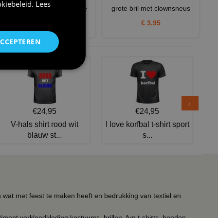
kiebeleid
.
Lees
Horror clown kleding enge
grote bril met clownsneus
clown halloween
€ 3,95
€ 37,95
ACCEPTEREN
€24,95
€24,95
V-hals shirt rood wit
I love korfbal t-shirt sport
blauw st...
s...
s wat met feest te maken heeft en bedrukking van textiel en
timent verkleedkleding kostuums, brillen, fun t-shirts, hoeden,