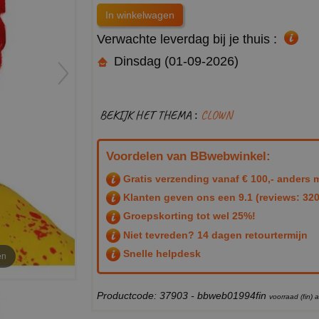
Verwachte leverdag bij je thuis :
Dinsdag (01-09-2026)
BEKIJK HET THEMA :
CLOWN
Voordelen van BBwebwinkel:
Gratis verzending vanaf € 100,- anders m
Klanten geven ons een
9.1
(reviews: 320
Groepskorting tot wel 25%!
Niet tevreden? 14 dagen retourtermijn
Snelle helpdesk
en
Productcode: 37903 - bbweb01994fin
voorraad (fin)