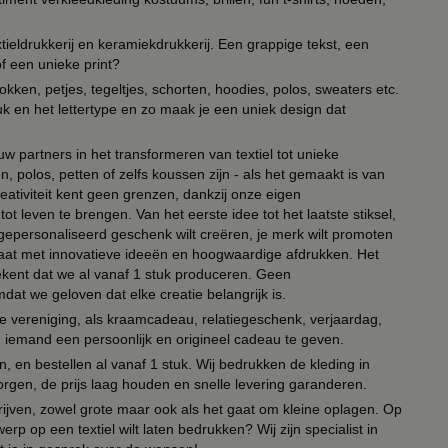
ieldrukkerij en keramiekdrukkerij. Een grappige tekst, een
of een unieke print?
kken, petjes, tegeltjes, schorten, hoodies, polos, sweaters etc.
uk en het lettertype en zo maak je een uniek design dat
ouw partners in het transformeren van textiel tot unieke
, polos, petten of zelfs koussen zijn - als het gemaakt is van
eativiteit kent geen grenzen, dankzij onze eigen
ot leven te brengen. Van het eerste idee tot het laatste stiksel,
n gepersonaliseerd geschenk wilt creëren, je merk wilt promoten
 paraat met innovatieve ideeën en hoogwaardige afdrukken. Het
tekent dat we al vanaf 1 stuk produceren. Geen
t we geloven dat elke creatie belangrijk is.
lie vereniging, als kraamcadeau, relatiegeschenk, verjaardag,
om iemand een persoonlijk en origineel cadeau te geven.
 en bestellen al vanaf 1 stuk. Wij bedrukken de kleding in
orgen, de prijs laag houden en snelle levering garanderen.
drijven, zowel grote maar ook als het gaat om kleine oplagen. Op
erp op een textiel wilt laten bedrukken? Wij zijn specialist in