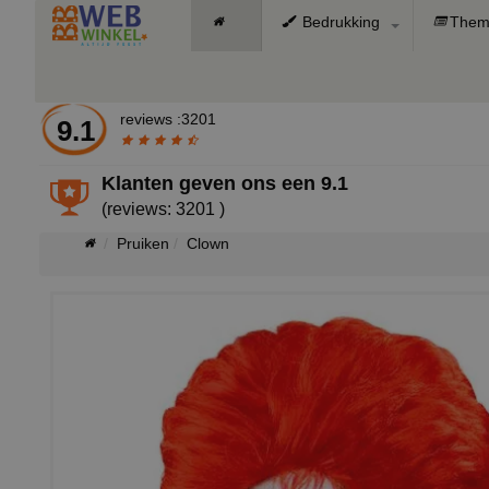
Bedrukking
Them
reviews :3201
9.1
Klanten geven ons een
9.1
(reviews: 3201 )
Pruiken
Clown