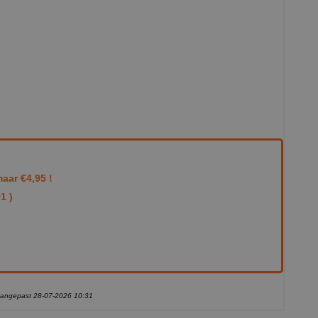
aar €4,95 !
1 )
 aangepast 28-07-2026 10:31