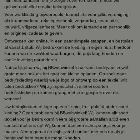
minimumaantallen om je zorgen over te maken, omdat we
geloven dat elke creatie belangrijk is.
Voor werkkleding bijvoorbeeld, teamshirts voor jullie vereniging,
als kraamcadeau, relatiegeschenk, verjaardag, team uitje,
touwerij, vrijgezellenfeest. Maar ook om iemand een persoonlijk
en origineel cadeau te geven.
Ontwerpen kan online, in een paar simpele stappen, en bestellen
al vanaf 1 stuk. Wij bedrukken de kleding in eigen huis, hierdoor
kunnen we de kwaliteit waarborgen, de prijs laag houden en
snelle levering garanderen.
Natuurlijk staan wij bij BBwebwinkel klaar voor bedrijven, zowel
grote maar ook als het gaat om kleine oplagen. Op zoek naar
bedrijfskleding waarbij we je logo of ontwerp op een textiel wilt
laten bedrukken? Wij zijn specialist in allerlei soorten
bedrijfskleding en komen graag met je in gesprek over de
wensen!
Uw bedrijfsnaam of logo op een t-shirt, trui, polo of ander soort
kleding? Geen probleem bij BBwebwinkel! Wij kunnen elk soort
textiel voor je bedrukken! Neem bij grotere aantallen altijd even
contact met ons op! Wij kunnen dan een scherpe prijs voor je
maken. Neem gerust en vrijblijvend contact met ons op als je
benieuwd bent naar de mogelijkheden.