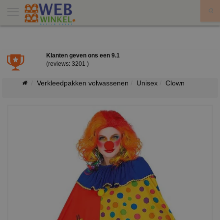
X
Klanten geven ons een
9.1
(reviews: 3201 )
Verkleedpakken volwassenen
Unisex
Clown