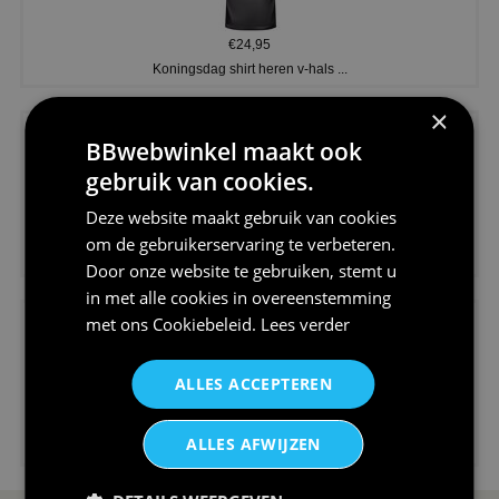
€24,95
Koningsdag shirt heren v-hals ...
×
BBwebwinkel maakt ook
gebruik van cookies.
Deze website maakt gebruik van cookies
€24,95
om de gebruikerservaring te verbeteren.
V-hals shirt rood wit blauw st...
Door onze website te gebruiken, stemt u
in met alle cookies in overeenstemming
met ons
Cookiebeleid
.
Lees verder
ALLES ACCEPTEREN
€24,95
ALLES AFWIJZEN
I love korfbal t-shirt sport s...