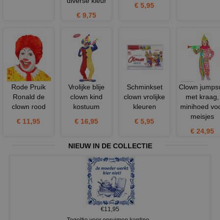
diverse kleur
€ 5,95
€ 9,75
Rode Pruik
Vrolijke blije
Schminkset
Clown jumpsu
Ronald de
clown kind
clown vrolijke
met kraag,
clown rood
kostuum
kleuren
minihoed vo
meisjes
€ 11,95
€ 16,95
€ 5,95
€ 24,95
NIEUW IN DE COLLECTIE
€11,95
Tegeltje voor opruimen kantine...