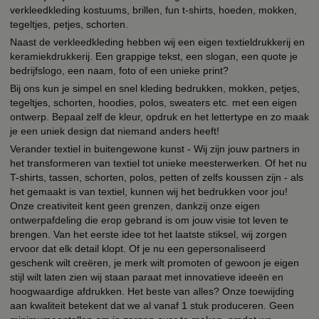
verkleedkleding kostuums, brillen, fun t-shirts, hoeden, mokken,
tegeltjes, petjes, schorten.
Naast de verkleedkleding hebben wij een eigen textieldrukkerij en
keramiekdrukkerij. Een grappige tekst, een slogan, een quote je
bedrijfslogo, een naam, foto of een unieke print?
Bij ons kun je simpel en snel kleding bedrukken, mokken, petjes,
tegeltjes, schorten, hoodies, polos, sweaters etc. met een eigen
ontwerp. Bepaal zelf de kleur, opdruk en het lettertype en zo maak
je een uniek design dat niemand anders heeft!
Verander textiel in buitengewone kunst - Wij zijn jouw partners in
het transformeren van textiel tot unieke meesterwerken. Of het nu
T-shirts, tassen, schorten, polos, petten of zelfs koussen zijn - als
het gemaakt is van textiel, kunnen wij het bedrukken voor jou!
Onze creativiteit kent geen grenzen, dankzij onze eigen
ontwerpafdeling die erop gebrand is om jouw visie tot leven te
brengen. Van het eerste idee tot het laatste stiksel, wij zorgen
ervoor dat elk detail klopt. Of je nu een gepersonaliseerd
geschenk wilt creëren, je merk wilt promoten of gewoon je eigen
stijl wilt laten zien wij staan paraat met innovatieve ideeën en
hoogwaardige afdrukken. Het beste van alles? Onze toewijding
aan kwaliteit betekent dat we al vanaf 1 stuk produceren. Geen