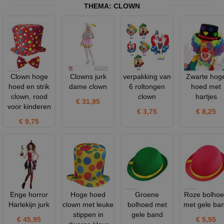
THEMA:
CLOWN
Clown hoge
Clowns jurk
verpakking van
Zwarte hog
hoed en strik
dame clown
6 roltongen
hoed met
clown, rood
clown
hartjes
€ 31,95
voor kinderen
€ 3,75
€ 8,25
€ 9,75
Enge horror
Hoge hoed
Groene
Roze bolho
Harlekijn jurk
clown met leuke
bolhoed met
met gele ba
stippen in
gele band
€ 45,95
€ 5,95