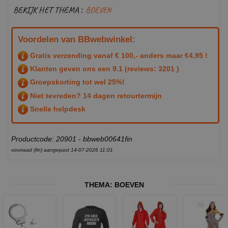
BEKIJK HET THEMA :
BOEVEN
Voordelen van BBwebwinkel:
Gratis verzending vanaf € 100,- anders maar €4,95 !
Klanten geven ons een
9.1
(reviews: 3201 )
Groepskorting tot wel 25%!
Niet tevreden? 14 dagen retourtermijn
Snelle helpdesk
Productcode: 20901 - bbweb00641fin
voorraad (fin) aangepast 14-07-2026 11:01
THEMA:
BOEVEN