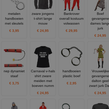
metalen
zware jongens
Bankrover
Boef
handboeien
t-shirt lange
overall kostuum
gevangene
met sleutels
mouw
volwassen
dames lang
jurk
€ 3,95
€ 24,95
€ 29,95
€ 24,95
nep dynamiet
Carnaval v-hals
handboeien
Vrouwelijke
staaf
shirt zware
plastic boef
gevangene
meiden met
dalton geel
€ 3,75
€ 2,95
boeven numm
zwart jurk Dal
€ 24,95
€ 24,95