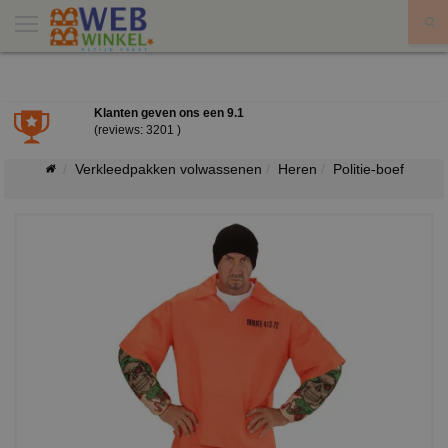
X
Klanten geven ons een
9.1
(reviews: 3201 )
Verkleedpakken volwassenen
Heren
Politie-boef