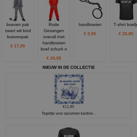
boeven pak
Rode
handboeien
T-shirt boefj
zwart wit kind
Gevangen
€ 3,95
€ 20,95
boevenpak
overall met
handboeien
€ 17,95
boef schurk o
€ 29,95
NIEUW IN DE COLLECTIE
€11,95
Tegeltje voor opruimen kantine...