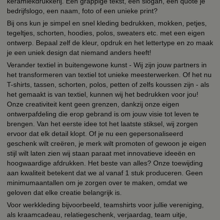
keramiekdrukkerij. Een grappige tekst, een slogan, een quote je
bedrijfslogo, een naam, foto of een unieke print?
Bij ons kun je simpel en snel kleding bedrukken, mokken, petjes,
tegeltjes, schorten, hoodies, polos, sweaters etc. met een eigen
ontwerp. Bepaal zelf de kleur, opdruk en het lettertype en zo maak
je een uniek design dat niemand anders heeft!
Verander textiel in buitengewone kunst - Wij zijn jouw partners in
het transformeren van textiel tot unieke meesterwerken. Of het nu
T-shirts, tassen, schorten, polos, petten of zelfs koussen zijn - als
het gemaakt is van textiel, kunnen wij het bedrukken voor jou!
Onze creativiteit kent geen grenzen, dankzij onze eigen
ontwerpafdeling die erop gebrand is om jouw visie tot leven te
brengen. Van het eerste idee tot het laatste stiksel, wij zorgen
ervoor dat elk detail klopt. Of je nu een gepersonaliseerd
geschenk wilt creëren, je merk wilt promoten of gewoon je eigen
stijl wilt laten zien wij staan paraat met innovatieve ideeën en
hoogwaardige afdrukken. Het beste van alles? Onze toewijding
aan kwaliteit betekent dat we al vanaf 1 stuk produceren. Geen
minimumaantallen om je zorgen over te maken, omdat we
geloven dat elke creatie belangrijk is.
Voor werkkleding bijvoorbeeld, teamshirts voor jullie vereniging,
als kraamcadeau, relatiegeschenk, verjaardag, team uitje,