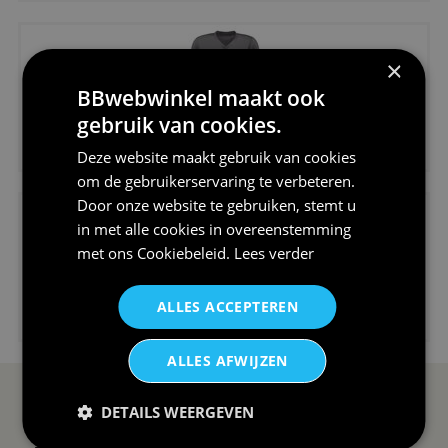
×
BBwebwinkel maakt ook
gebruik van cookies.
€24,95
Deze website maakt gebruik van cookies
V-hals shirt rood wit blauw st...
om de gebruikerservaring te verbeteren.
Door onze website te gebruiken, stemt u
in met alle cookies in overeenstemming
met ons
Cookiebeleid
.
Lees verder
€24,95
ALLES ACCEPTEREN
I love korfbal t-shirt sport s...
ALLES AFWIJZEN
SERVICE EN INFO
OVERZICHT
DETAILS WEERGEVEN