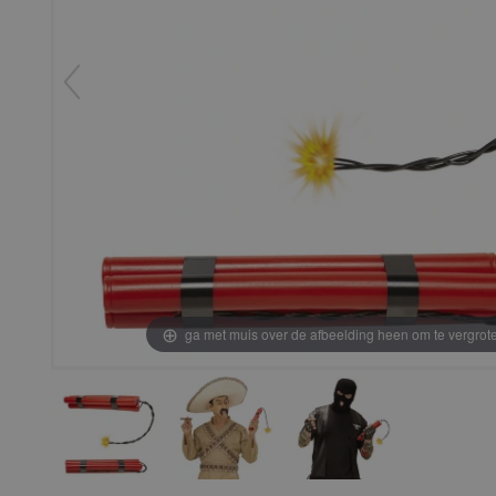
ga met muis over de afbeelding heen om te vergrot