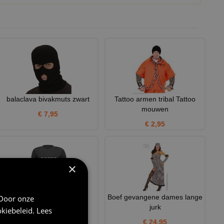
balaclava bivakmuts zwart
Tattoo armen tribal Tattoo
mouwen
€ 7,95
€ 2,95
×
boefie t-shirt politie
Boef gevangene dames lange
 Door onze
jurk
kiebeleid
.
Lees
€ 20,95
€ 24,95