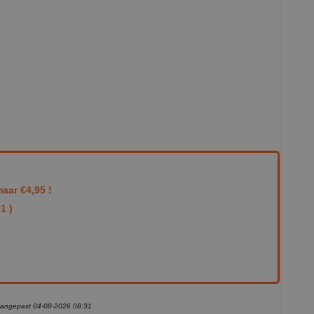
aar €4,95 !
1 )
 aangepast 04-08-2026 08:31