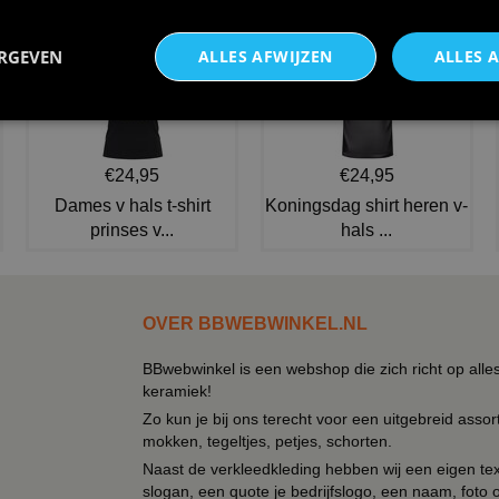
NIEUW IN DE COLLECTIE
ERGEVEN
ALLES AFWIJZEN
ALLES 
€24,95
€24,95
Dames v hals t-shirt
Koningsdag shirt heren v-
prinses v...
hals ...
OVER BBWEBWINKEL.NL
BBwebwinkel is een webshop die zich richt op alle
keramiek!
Zo kun je bij ons terecht voor een uitgebreid assor
mokken, tegeltjes, petjes, schorten.
Naast de verkleedkleding hebben wij een eigen text
slogan, een quote je bedrijfslogo, een naam, foto 