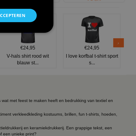
ACCEPTEREN
€24,95
€24,95
V-hals shirt rood wit
I love korfbal t-shirt sport
blauw st...
s...
s wat met feest te maken heeft en bedrukking van textiel en
timent verkleedkleding kostuums, brillen, fun t-shirts, hoeden,
ieldrukkerij en keramiekdrukkerij. Een grappige tekst, een
of een unieke print?