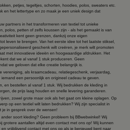
kken, petjes, tegeltjes, schorten, hoodies, polos, sweaters etc.
uk en het lettertype en zo maak je een uniek design dat
ouw partners in het transformeren van textiel tot unieke
, polos, petten of zelfs koussen zijn - als het gemaakt is van
eativiteit kent geen grenzen, dankzij onze eigen
ot leven te brengen. Van het eerste idee tot het laatste stiksel,
n gepersonaliseerd geschenk wilt creëren, je merk wilt promoten
 paraat met innovatieve ideeën en hoogwaardige afdrukken. Het
tekent dat we al vanaf 1 stuk produceren. Geen
t we geloven dat elke creatie belangrijk is.
lie vereniging, als kraamcadeau, relatiegeschenk, verjaardag,
om iemand een persoonlijk en origineel cadeau te geven.
 en bestellen al vanaf 1 stuk. Wij bedrukken de kleding in
orgen, de prijs laag houden en snelle levering garanderen.
drijven, zowel grote maar ook als het gaat om kleine oplagen. Op
erp op een textiel wilt laten bedrukken? Wij zijn specialist in
t je in gesprek over de wensen!
 of ander soort kleding? Geen probleem bij BBwebwinkel! Wij
ij grotere aantallen altijd even contact met ons op! Wij kunnen
en vrijblijvend contact met ons op als je benieuwd bent naar