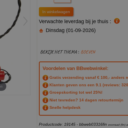
Verwachte leverdag bij je thuis :
Dinsdag (01-09-2026)
BEKIJK HET THEMA :
BOEVEN
Voordelen van BBwebwinkel:
Gratis verzending vanaf € 100,- anders m
Klanten geven ons een
9.1
(reviews: 320
en
Groepskorting tot wel 25%!
Niet tevreden? 14 dagen retourtermijn
Snelle helpdesk
Productcode: 19145 - bbweb03316fin
voorraad (fin)