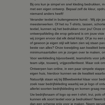
Bij ons kun je simpel en snel kleding bedrukken, mo
met een eigen ontwerp. Bepaal zelf de kleur, opdr
niemand anders heeft!
Verander textiel in buitengewone kunst - Wij zijn j
meesterwerken. Of het nu T-shirts, tassen, schorten
textiel, kunnen wij het bedrukken voor jou! Onze cr
ontwerpafdeling die erop gebrand is om jouw visie t
wij zorgen ervoor dat elk detail klopt. Of je nu ee
of gewoon je eigen stijl wilt laten zien wij staan
beste van alles? Onze toewijding aan kwaliteit be
minimumaantallen om je zorgen over te maken, omda
Voor werkkleding bijvoorbeeld, teamshirts voor jul
team uitje, touwerij, vrijgezellenfeest. Maar ook 
Ontwerpen kan online, in een paar simpele stappen,
eigen huis, hierdoor kunnen we de kwaliteit waarb
Natuurlijk staan wij bij BBwebwinkel klaar voor be
zoek naar bedrijfskleding waarbij we je logo of ontw
allerlei soorten bedrijfskleding en komen graag me
Uw bedrijfsnaam of logo op een t-shirt, trui, polo
kunnen elk soort textiel voor je bedrukken! Neem b
dan een scherpe prijs voor je maken. Neem gerust 