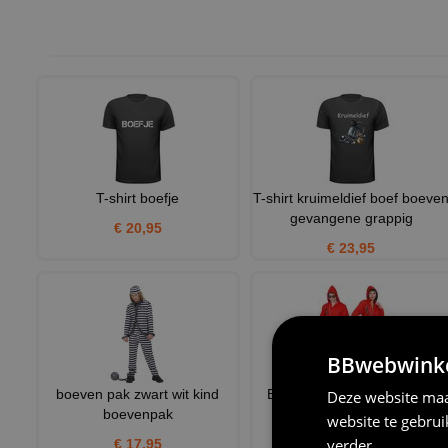
T-shirt boefje
T-shirt kruimeldief boef boeve
gevangene grappig
€ 20,95
€ 23,95
BBwebwinkel
boeven pak zwart wit kind
Bankrover overall kostuum
Deze website maa
boevenpak
volwassen
website te gebru
verder
€ 17,95
€ 29,95