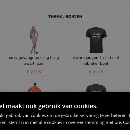
THEMA:
BOEVEN
n
sexy gevangene bling bling
Zware jongen T-shirt dief
zwart roze
inbreker boef
€ 27,95
€ 21,95
 maakt ook gebruik van cookies.
gevange kostuum amerikaans
boef T-shirt
kt gebruik van cookies om de gebruikerservaring te verbeteren.
met tattoo
iken, stemt u in met alle cookies in overeenstemming met ons
Coo
€ 20,95
€ 39,95