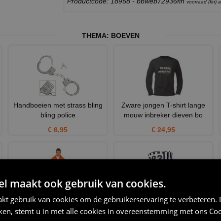
Productcode: 18958 - bbweb72936fin
voorraad (fin)
THEMA:
BOEVEN
n
Handboeien met strass bling
Zware jongen T-shirt lange
bling police
mouw inbreker dieven bo
€ 6,95
€ 24,95
 maakt ook gebruik van cookies.
kt gebruik van cookies om de gebruikerservaring te verbeteren.
oranje overal gevangene
Stoffen muts boef
iken, stemt u in met alle cookies in overeenstemming met ons
Coo
boeven kostuum
€ 2,95