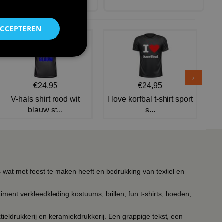
€ 24,95
ACCEPTEREN
€24,95
€24,95
V-hals shirt rood wit
I love korfbal t-shirt sport
blauw st...
s...
s wat met feest te maken heeft en bedrukking van textiel en
timent verkleedkleding kostuums, brillen, fun t-shirts, hoeden,
ieldrukkerij en keramiekdrukkerij. Een grappige tekst, een