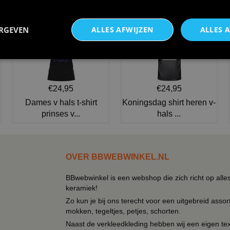
€ 29,95
NIEUW IN DE COLLECTIE
ERGEVEN
ALLES AFWIJZEN
ALLES 
€24,95
€24,95
Dames v hals t-shirt
Koningsdag shirt heren v-
prinses v...
hals ...
OVER BBWEBWINKEL.NL
BBwebwinkel is een webshop die zich richt op alle
keramiek!
Zo kun je bij ons terecht voor een uitgebreid assor
mokken, tegeltjes, petjes, schorten.
Naast de verkleedkleding hebben wij een eigen text