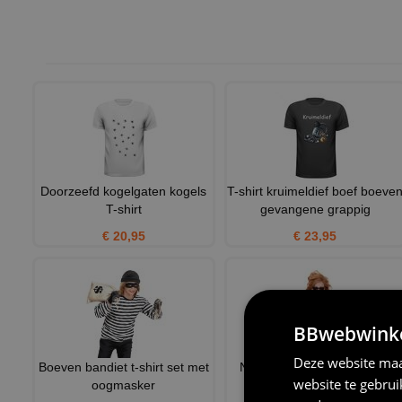
Doorzeefd kogelgaten kogels
T-shirt kruimeldief boef boeve
T-shirt
gevangene grappig
€ 20,95
€ 23,95
BBwebwinkel
Deze website maa
Boeven bandiet t-shirt set met
Nep mouwen voorzien van
website te gebru
oogmasker
kleurrijke tattoos