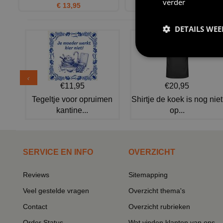
verder
€ 13,95
€ 3,75
DETAILS WE
€11,95
€20,95
Tegeltje voor opruimen
Shirtje de koek is nog niet
kantine...
op...
SERVICE EN INFO
OVERZICHT
Reviews
Sitemapping
Veel gestelde vragen
Overzicht thema's
Contact
Overzicht rubrieken
Order Status
Wat vinden klanten van ons