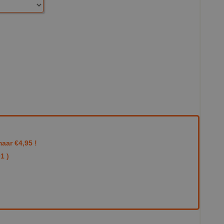
aar €4,95 !
1 )