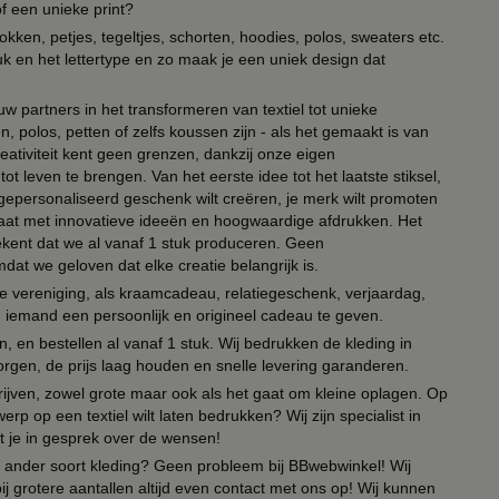
of een unieke print?
kken, petjes, tegeltjes, schorten, hoodies, polos, sweaters etc.
uk en het lettertype en zo maak je een uniek design dat
ouw partners in het transformeren van textiel tot unieke
, polos, petten of zelfs koussen zijn - als het gemaakt is van
eativiteit kent geen grenzen, dankzij onze eigen
ot leven te brengen. Van het eerste idee tot het laatste stiksel,
n gepersonaliseerd geschenk wilt creëren, je merk wilt promoten
 paraat met innovatieve ideeën en hoogwaardige afdrukken. Het
tekent dat we al vanaf 1 stuk produceren. Geen
t we geloven dat elke creatie belangrijk is.
lie vereniging, als kraamcadeau, relatiegeschenk, verjaardag,
om iemand een persoonlijk en origineel cadeau te geven.
 en bestellen al vanaf 1 stuk. Wij bedrukken de kleding in
orgen, de prijs laag houden en snelle levering garanderen.
drijven, zowel grote maar ook als het gaat om kleine oplagen. Op
erp op een textiel wilt laten bedrukken? Wij zijn specialist in
t je in gesprek over de wensen!
 of ander soort kleding? Geen probleem bij BBwebwinkel! Wij
ij grotere aantallen altijd even contact met ons op! Wij kunnen