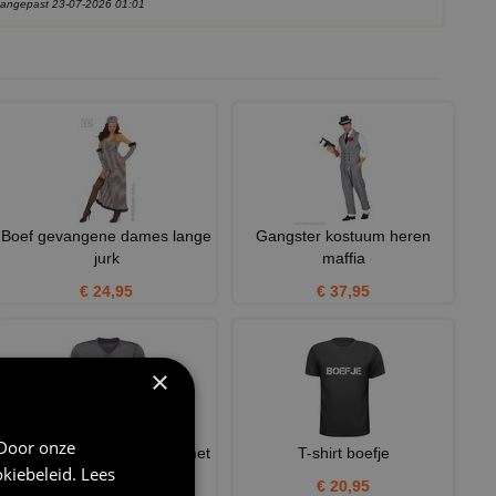
 aangepast 23-07-2026 01:01
Boef gevangene dames lange
Gangster kostuum heren
jurk
maffia
€ 24,95
€ 37,95
×
 Door onze
Zware jongen v-hals shirt met
T-shirt boefje
kiebeleid
.
Lees
gevangenisnummer ori
€ 20,95