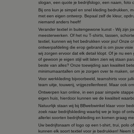
slogan, een quote je bedrijfslogo, een naam, foto 
Bij ons kun je simpel en snel kleding bedrukken, mo
met een eigen ontwerp. Bepaal zelf de kleur, opdr
niemand anders heeft!
Verander textiel in buitengewone kunst - Wij zijn j
meesterwerken. Of het nu T-shirts, tassen, schorten
textiel, kunnen wij het bedrukken voor jou! Onze cr
ontwerpafdeling die erop gebrand is om jouw visie t
wij zorgen ervoor dat elk detail klopt. Of je nu ee
of gewoon je eigen stijl wilt laten zien wij staan
beste van alles? Onze toewijding aan kwaliteit be
minimumaantallen om je zorgen over te maken, omda
Voor werkkleding bijvoorbeeld, teamshirts voor jul
team uitje, touwerij, vrijgezellenfeest. Maar ook 
Ontwerpen kan online, in een paar simpele stappen,
eigen huis, hierdoor kunnen we de kwaliteit waarb
Natuurlijk staan wij bij BBwebwinkel klaar voor be
zoek naar bedrijfskleding waarbij we je logo of ontw
allerlei soorten bedrijfskleding en komen graag me
Uw bedrijfsnaam of logo op een t-shirt, trui, polo
kunnen elk soort textiel voor je bedrukken! Neem b