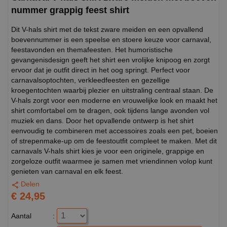
nummer grappig feest shirt
Dit V-hals shirt met de tekst zware meiden en een opvallend
boevennummer is een speelse en stoere keuze voor carnaval,
feestavonden en themafeesten. Het humoristische
gevangenisdesign geeft het shirt een vrolijke knipoog en zorgt
ervoor dat je outfit direct in het oog springt. Perfect voor
carnavalsoptochten, verkleedfeesten en gezellige
kroegentochten waarbij plezier en uitstraling centraal staan. De
V-hals zorgt voor een moderne en vrouwelijke look en maakt het
shirt comfortabel om te dragen, ook tijdens lange avonden vol
muziek en dans. Door het opvallende ontwerp is het shirt
eenvoudig te combineren met accessoires zoals een pet, boeien
of strepenmake-up om de feestoutfit compleet te maken. Met dit
carnavals V-hals shirt kies je voor een originele, grappige en
zorgeloze outfit waarmee je samen met vriendinnen volop kunt
genieten van carnaval en elk feest.
Delen
€ 24,95
Aantal
: