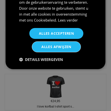
om de gebruikerservaring te verbeteren.
Door onze website te gebruiken, stemt u
in met alle cookies in overeenstemming
€24,95
met ons
Cookiebeleid
.
Lees verder
Koningsdag shirt heren v-hals ...
ALLES ACCEPTEREN
ALLES AFWIJZEN
DETAILS WEERGEVEN
€24,95
V-hals shirt rood wit blauw st...
€24,95
I love korfbal t-shirt sport s...