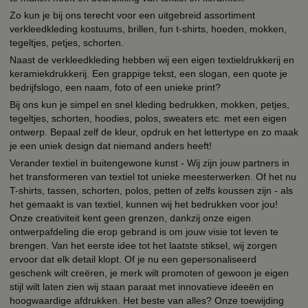
Zo kun je bij ons terecht voor een uitgebreid assortiment
verkleedkleding kostuums, brillen, fun t-shirts, hoeden, mokken,
tegeltjes, petjes, schorten.
Naast de verkleedkleding hebben wij een eigen textieldrukkerij en
keramiekdrukkerij. Een grappige tekst, een slogan, een quote je
bedrijfslogo, een naam, foto of een unieke print?
Bij ons kun je simpel en snel kleding bedrukken, mokken, petjes,
tegeltjes, schorten, hoodies, polos, sweaters etc. met een eigen
ontwerp. Bepaal zelf de kleur, opdruk en het lettertype en zo maak
je een uniek design dat niemand anders heeft!
Verander textiel in buitengewone kunst - Wij zijn jouw partners in
het transformeren van textiel tot unieke meesterwerken. Of het nu
T-shirts, tassen, schorten, polos, petten of zelfs koussen zijn - als
het gemaakt is van textiel, kunnen wij het bedrukken voor jou!
Onze creativiteit kent geen grenzen, dankzij onze eigen
ontwerpafdeling die erop gebrand is om jouw visie tot leven te
brengen. Van het eerste idee tot het laatste stiksel, wij zorgen
ervoor dat elk detail klopt. Of je nu een gepersonaliseerd
geschenk wilt creëren, je merk wilt promoten of gewoon je eigen
stijl wilt laten zien wij staan paraat met innovatieve ideeën en
hoogwaardige afdrukken. Het beste van alles? Onze toewijding