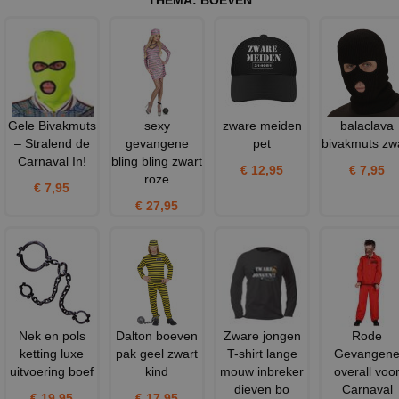
Gele Bivakmuts
sexy
zware meiden
balaclava
– Stralend de
gevangene
pet
bivakmuts zw
Carnaval In!
bling bling zwart
€ 12,95
€ 7,95
roze
€ 7,95
€ 27,95
Nek en pols
Dalton boeven
Zware jongen
Rode
ketting luxe
pak geel zwart
T-shirt lange
Gevangen
uitvoering boef
kind
mouw inbreker
overall voo
dieven bo
Carnaval
€ 19,95
€ 17,95