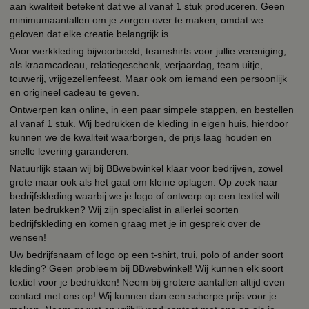
aan kwaliteit betekent dat we al vanaf 1 stuk produceren. Geen
minimumaantallen om je zorgen over te maken, omdat we
geloven dat elke creatie belangrijk is.
Voor werkkleding bijvoorbeeld, teamshirts voor jullie vereniging,
als kraamcadeau, relatiegeschenk, verjaardag, team uitje,
touwerij, vrijgezellenfeest. Maar ook om iemand een persoonlijk
en origineel cadeau te geven.
Ontwerpen kan online, in een paar simpele stappen, en bestellen
al vanaf 1 stuk. Wij bedrukken de kleding in eigen huis, hierdoor
kunnen we de kwaliteit waarborgen, de prijs laag houden en
snelle levering garanderen.
Natuurlijk staan wij bij BBwebwinkel klaar voor bedrijven, zowel
grote maar ook als het gaat om kleine oplagen. Op zoek naar
bedrijfskleding waarbij we je logo of ontwerp op een textiel wilt
laten bedrukken? Wij zijn specialist in allerlei soorten
bedrijfskleding en komen graag met je in gesprek over de
wensen!
Uw bedrijfsnaam of logo op een t-shirt, trui, polo of ander soort
kleding? Geen probleem bij BBwebwinkel! Wij kunnen elk soort
textiel voor je bedrukken! Neem bij grotere aantallen altijd even
contact met ons op! Wij kunnen dan een scherpe prijs voor je