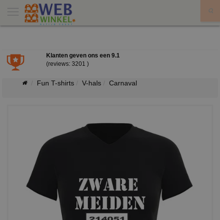
X
Klanten geven ons een
9.1
(reviews: 3201 )
Fun T-shirts
V-hals
Carnaval