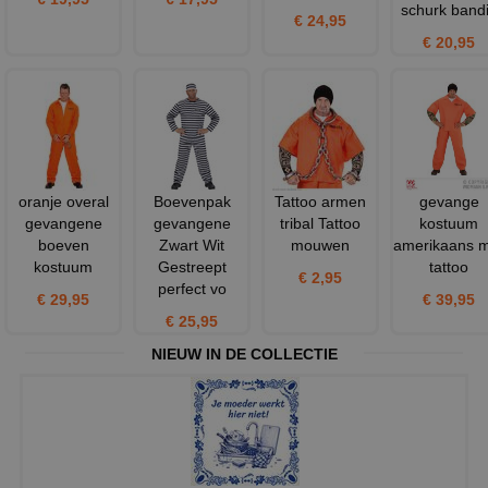
schurk band
€ 24,95
€ 20,95
oranje overal
Boevenpak
Tattoo armen
gevange
gevangene
gevangene
tribal Tattoo
kostuum
boeven
Zwart Wit
mouwen
amerikaans 
kostuum
Gestreept
tattoo
€ 2,95
perfect vo
€ 29,95
€ 39,95
€ 25,95
NIEUW IN DE COLLECTIE