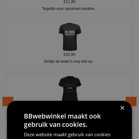
€11,95
Tegeltje voor opruimen kantine...
€20,95
Shirtje de koek is nog niet op...
×
€24,95
BBwebwinkel maakt ook
Dames v hals t-shirt prinses v...
gebruik van cookies.
Deze website maakt gebruik van cookies