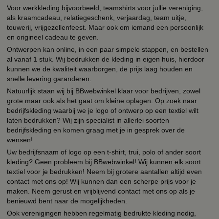
Voor werkkleding bijvoorbeeld, teamshirts voor jullie vereniging,
als kraamcadeau, relatiegeschenk, verjaardag, team uitje,
touwerij, vrijgezellenfeest. Maar ook om iemand een persoonlijk
en origineel cadeau te geven.
Ontwerpen kan online, in een paar simpele stappen, en bestellen
al vanaf 1 stuk. Wij bedrukken de kleding in eigen huis, hierdoor
kunnen we de kwaliteit waarborgen, de prijs laag houden en
snelle levering garanderen.
Natuurlijk staan wij bij BBwebwinkel klaar voor bedrijven, zowel
grote maar ook als het gaat om kleine oplagen. Op zoek naar
bedrijfskleding waarbij we je logo of ontwerp op een textiel wilt
laten bedrukken? Wij zijn specialist in allerlei soorten
bedrijfskleding en komen graag met je in gesprek over de
wensen!
Uw bedrijfsnaam of logo op een t-shirt, trui, polo of ander soort
kleding? Geen probleem bij BBwebwinkel! Wij kunnen elk soort
textiel voor je bedrukken! Neem bij grotere aantallen altijd even
contact met ons op! Wij kunnen dan een scherpe prijs voor je
maken. Neem gerust en vrijblijvend contact met ons op als je
benieuwd bent naar de mogelijkheden.
Ook verenigingen hebben regelmatig bedrukte kleding nodig,