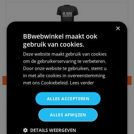
×
BBwebwinkel maakt ook
€20,95
Shirtje de koek is nog niet op...
gebruik van cookies.
Deze website maakt gebruik van cookies
om de gebruikerservaring te verbeteren.
Door onze website te gebruiken, stemt u
in met alle cookies in overeenstemming
met ons
Cookiebeleid
.
Lees verder
€24,95
Dames v hals t-shirt prinses v...
ALLES ACCEPTEREN
ALLES AFWIJZEN
DETAILS WEERGEVEN