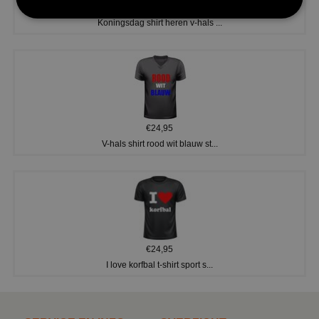
€24,95
Koningsdag shirt heren v-hals ...
€24,95
V-hals shirt rood wit blauw st...
€24,95
I love korfbal t-shirt sport s...