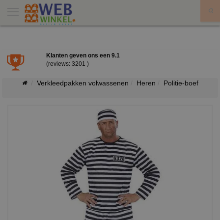
X
Klanten geven ons een
9.1
(reviews: 3201 )
Verkleedpakken volwassenen
Heren
Politie-boef