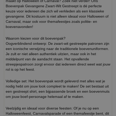
maakt op Halloween of Carnaval? Zoek niet verder! Ons
Boevenpak Gevangene Zwart-Wit Gestreept is dé perfecte
keuze voor iedereen die zich wil verkleden als een klassieke
gevangene. Dit kostuum is niet alleen ideaal voor Halloween of
Carnaval, maar ook voor themafeestjes zoals politie- en
boevenavonden!
Waarom kiezen voor dit boevenpak?
Oogverblindend ontwerp: De zwart-wit gestreepte patronen zijn
een iconische verwijzing naar de traditionele boevenuniformen.
Je zult er niet alleen authentiek uitzien, maar ook in het
middelpunt van de aandacht staan. Het opvallende
streepjespatroon zorgt ervoor dat iedereen direct weet wat jouw
rol is op het feest.
Volledige set: Het boevenpak wordt geleverd met alles wat je
nodig hebt om jouw look compleet te maken! De set bestaat uit
een gestreept shirt, een bijpassende broek en een boevenmuts
om jouw boef-personage helemaal af te maken.
Veelzijdig en ideaal voor diverse feesten: Of je nu op een
Halloweenfeest, Carnavalsparade of een themafeestje bent, dit