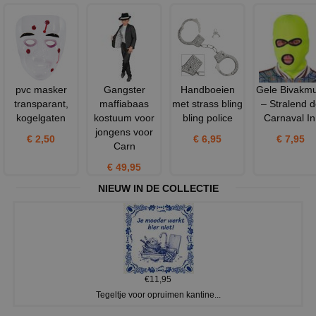
pvc masker
Gangster
Handboeien
Gele Bivakmu
transparant,
maffiabaas
met strass bling
– Stralend d
kogelgaten
kostuum voor
bling police
Carnaval In
jongens voor
€ 2,50
€ 6,95
€ 7,95
Carn
€ 49,95
NIEUW IN DE COLLECTIE
€11,95
Tegeltje voor opruimen kantine...