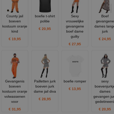
County jail
boefie t-shirt
Sexy
Boef
boeven
politie
vrouwelijke
gevangene
kostuum oranje
gevangene
dames lang
€ 20,95
kind
boef dame
jurk
guilty
€ 19,95
€ 24,95
€ 27,95
Gevangenis
Pailletten jurk
boefie romper
sexy
boeven
boeven jurk
boevenjurkj
€ 13,95
kostuum oranje
dame jail diva
dames
volwassenen
gevangen ju
€ 28,95
voor
gedetineer
€ 31,95
€ 20,95