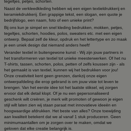
tegeltjes, petjes, schorten.
Naast de verkleedkleding hebben wij een eigen textieldrukkerij en
keramiekdrukkerij. Een grappige tekst, een slogan, een quote je
bedrijfslogo, een naam, foto of een unieke print?
Bij ons kun je simpel en snel kleding bedrukken, mokken, petjes,
tegeltjes, schorten, hoodies, polos, sweaters etc. met een eigen
ontwerp. Bepaal zelf de kleur, opdruk en het lettertype en zo maak
je een uniek design dat niemand anders heeft!
Verander textiel in buitengewone kunst - Wij zijn jouw partners in
het transformeren van textiel tot unieke meesterwerken. Of het nu
T-shirts, tassen, schorten, polos, petten of zelfs koussen zijn - als
het gemaakt is van textiel, kunnen wij het bedrukken voor jou!
Onze creativiteit kent geen grenzen, dankzij onze eigen
ontwerpafdeling die erop gebrand is om jouw visie tot leven te
brengen. Van het eerste idee tot het laatste stiksel, wij zorgen
ervoor dat elk detail klopt. Of je nu een gepersonaliseerd
geschenk wilt creëren, je merk wilt promoten of gewoon je eigen
stijl wilt laten zien wij staan paraat met innovatieve ideeën en
hoogwaardige afdrukken. Het beste van alles? Onze toewijding
aan kwaliteit betekent dat we al vanaf 1 stuk produceren. Geen
minimumaantallen om je zorgen over te maken, omdat we
geloven dat elke creatie belangrijk is.