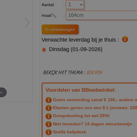
Aantal
:
maat
:
Verwachte leverdag bij je thuis :
Dinsdag (01-09-2026)
BEKIJK HET THEMA :
BOEVEN
Voordelen van BBwebwinkel:
en
Gratis verzending vanaf € 100,- anders m
Klanten geven ons een
9.1
(reviews: 320
Groepskorting tot wel 25%!
Niet tevreden? 14 dagen retourtermijn
Snelle helpdesk