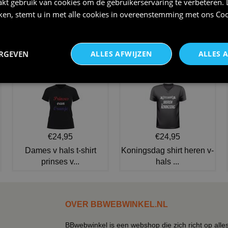
kt gebruik van cookies om de gebruikerservaring te verbeteren.
iken, stemt u in met alle cookies in overeenstemming met ons
Coo
wanted t-shirt
handboeien plastic boef
€ 20,95
€ 2,95
ERGEVEN
ALLES AFWIJZEN
ALLES 
NIEUW IN DE COLLECTIE
€24,95
€24,95
Dames v hals t-shirt
Koningsdag shirt heren v-
prinses v...
hals ...
OVER BBWEBWINKEL.NL
BBwebwinkel is een webshop die zich richt op alle