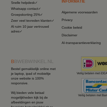
INFORMATIE
Snelle helpdesk✓
Whatsapp contact✓
Algemene voorwaarden
Groepskorting 25%✓
Privacy
Zeer veel tevreden klanten✓
Al ruim 10 jaar vertrouwd
Cookie beleid
adres✓
Disclaimer
AI-transparantieverklaring
B
BWEBWINKEL.NL
Bestel gemakkelijk online met
je laptop, ipad of mobieltje
Veilig betalen met iDE
onze website is 100%
responsive.
Wij bieden vele betaal
Veilig betalen met Ba
mogelijkheden kijk bij de
afbeeldingen en jouw
favoriete betaalmiddel zit er