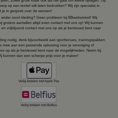
drijven, zowel grote maar ook als het gaat om kleine oplagen. Op
erp op een textiel wilt laten bedrukken? Wij zijn specialist in
t je in gesprek over de wensen!
 of ander soort kleding? Geen probleem bij BBwebwinkel! Wij
ij grotere aantallen altijd even contact met ons op! Wij kunnen
en vrijblijvend contact met ons op als je benieuwd bent naar
ing nodig, denk bijvoorbeeld aan sporttenues, trainingspakken,
e mee aan een passende oplossing voor je vereniging of
 ons op als je benieuwd bent naar de mogelijkheden. Neem bij
Wij kunnen dan een scherpe prijs voor je maken!
Veilig betalen met Apple Pay
Veilig betalen met Belfius