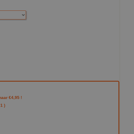
aar €4,95 !
1 )