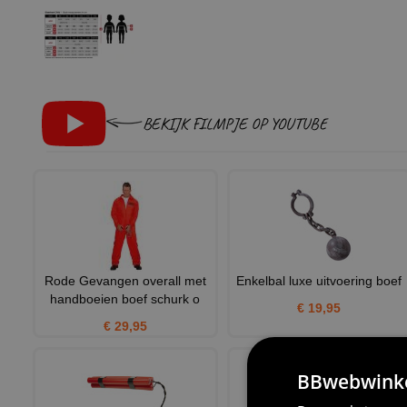
BEKIJK FILMPJE OP YOUTUBE
Rode Gevangen overall met
Enkelbal luxe uitvoering boef
handboeien boef schurk o
€ 19,95
€ 29,95
BBwebwinkel