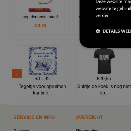
Deze website maa
website te gebru
verder
nep dynamiet staaf
sexy boeven jurk , dames
gevangene
€ 3,75
DETAILS WE
€ 24,95
€11,95
€20,95
Tegeltje voor opruimen
Shirtje de koek is nog niet
kantine...
op...
SERVICE EN INFO
OVERZICHT
Reviews
Sitemapping