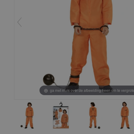
ga met muis over de afbeelding heen om te vergrot