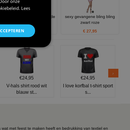
 Door onze
kiebeleid
.
Lees
Gele Bivakmuts – Stralend de
sexy gevangene bling bling
Carnaval In!
zwart roze
ACCEPTEREN
€ 7,95
€ 27,95
€24,95
€24,95
V-hals shirt rood wit
I love korfbal t-shirt sport
blauw st...
s...
s wat met feest te maken heeft en bedrukking van textiel en