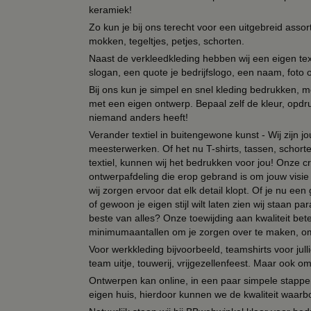
keramiek!
Zo kun je bij ons terecht voor een uitgebreid assor
mokken, tegeltjes, petjes, schorten.
Naast de verkleedkleding hebben wij een eigen text
slogan, een quote je bedrijfslogo, een naam, foto 
Bij ons kun je simpel en snel kleding bedrukken, mo
met een eigen ontwerp. Bepaal zelf de kleur, opdr
niemand anders heeft!
Verander textiel in buitengewone kunst - Wij zijn j
meesterwerken. Of het nu T-shirts, tassen, schorten
textiel, kunnen wij het bedrukken voor jou! Onze cr
ontwerpafdeling die erop gebrand is om jouw visie t
wij zorgen ervoor dat elk detail klopt. Of je nu ee
of gewoon je eigen stijl wilt laten zien wij staan
beste van alles? Onze toewijding aan kwaliteit be
minimumaantallen om je zorgen over te maken, omda
Voor werkkleding bijvoorbeeld, teamshirts voor jul
team uitje, touwerij, vrijgezellenfeest. Maar ook 
Ontwerpen kan online, in een paar simpele stappen,
eigen huis, hierdoor kunnen we de kwaliteit waarb