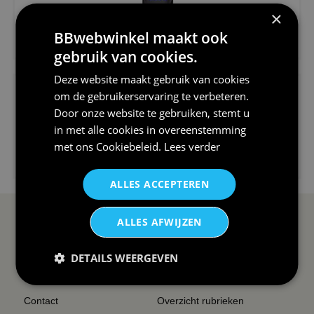
×
€24,95
BBwebwinkel maakt ook
V-hals shirt rood wit blauw st...
gebruik van cookies.
Deze website maakt gebruik van cookies
om de gebruikerservaring te verbeteren.
Door onze website te gebruiken, stemt u
in met alle cookies in overeenstemming
met ons
Cookiebeleid
.
Lees verder
€24,95
I love korfbal t-shirt sport s...
ALLES ACCEPTEREN
ALLES AFWIJZEN
SERVICE EN INFO
OVERZICHT
Reviews
Sitemapping
DETAILS WEERGEVEN
Veel gestelde vragen
Overzicht thema's
Contact
Overzicht rubrieken