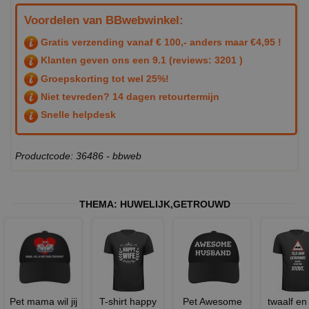
Voordelen van BBwebwinkel:
Gratis verzending vanaf € 100,- anders maar €4,95 !
Klanten geven ons een
9.1
(reviews: 3201 )
Groepskorting tot wel 25%!
Niet tevreden? 14 dagen retourtermijn
Snelle helpdesk
Productcode: 36486 - bbweb
THEMA:
HUWELIJK
,
GETROUWD
Pet mama wil jij
T-shirt happy
Pet Awesome
twaalf en 