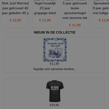
Mok Just Married
Tegel huwelijk
5 jaar getrouwd
Spreukent
pas getrouwd 40
23 jaar
leuke
9 jaar get
jaar geleden 40 y
grappige tekst
spreukentegel
met lullige
met stomme tek
€ 12,95
€ 11,95
€ 11,9
€ 11,95
NIEUW IN DE COLLECTIE
€11,95
Tegeltje voor opruimen kantine...
€20,95