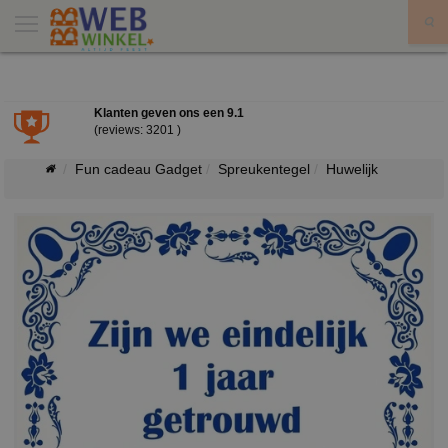
X
Klanten geven ons een
9.1
(reviews: 3201 )
Fun cadeau Gadget
Spreukentegel
Huwelijk