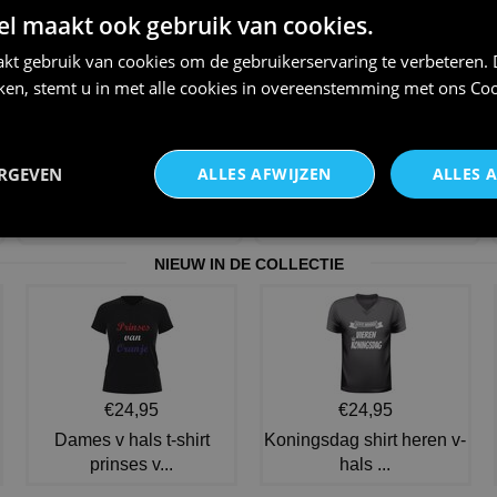
 maakt ook gebruik van cookies.
kt gebruik van cookies om de gebruikerservaring te verbeteren.
iken, stemt u in met alle cookies in overeenstemming met ons
Coo
Tegel tekst 12 jaar getrouwd
Huwelijk spreukentegel 22 jaar
ERGEVEN
ALLES AFWIJZEN
ALLES 
grappig huwelijk lull
getrouwd grappige t
€ 11,95
€ 11,95
NIEUW IN DE COLLECTIE
€24,95
€24,95
Dames v hals t-shirt
Koningsdag shirt heren v-
prinses v...
hals ...