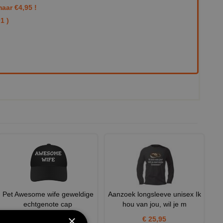
aar €4,95 !
1 )
Pet Awesome wife geweldige
Aanzoek longsleeve unisex Ik
echtgenote cap
hou van jou, wil je m
×
€ 12,95
€ 25,95