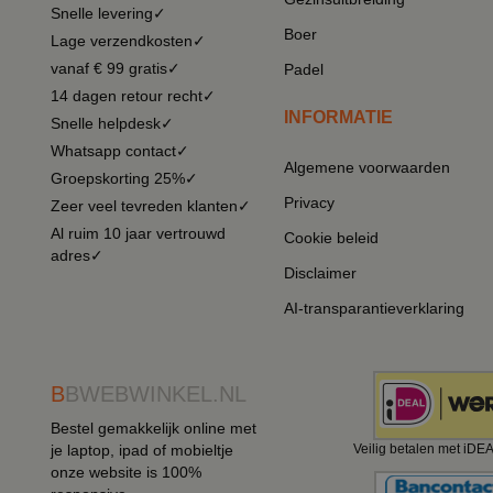
Snelle levering✓
Boer
Lage verzendkosten✓
vanaf € 99 gratis✓
Padel
14 dagen retour recht✓
INFORMATIE
Snelle helpdesk✓
Whatsapp contact✓
Algemene voorwaarden
Groepskorting 25%✓
Privacy
Zeer veel tevreden klanten✓
Al ruim 10 jaar vertrouwd
Cookie beleid
adres✓
Disclaimer
AI-transparantieverklaring
B
BWEBWINKEL.NL
Bestel gemakkelijk online met
je laptop, ipad of mobieltje
Veilig betalen met iDE
onze website is 100%