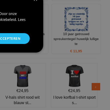
 Door onze
kiebeleid
.
Lees
Tegel just married 25 years
10 jaar getrouwd
ACCEPTEREN
ago pas getrouwd 25 ja
spreukentegel huwelijk lullige
te
€ 11,95
€ 11,95
€24,95
€24,95
V-hals shirt rood wit
I love korfbal t-shirt sport
blauw st...
s...