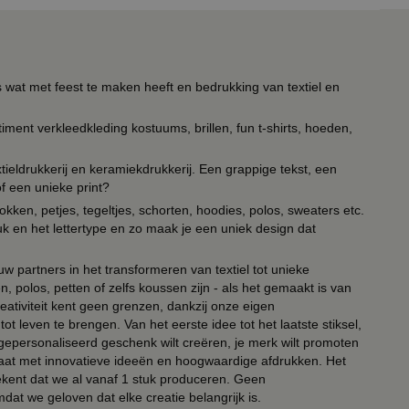
s wat met feest te maken heeft en bedrukking van textiel en
timent verkleedkleding kostuums, brillen, fun t-shirts, hoeden,
ieldrukkerij en keramiekdrukkerij. Een grappige tekst, een
of een unieke print?
kken, petjes, tegeltjes, schorten, hoodies, polos, sweaters etc.
uk en het lettertype en zo maak je een uniek design dat
ouw partners in het transformeren van textiel tot unieke
, polos, petten of zelfs koussen zijn - als het gemaakt is van
eativiteit kent geen grenzen, dankzij onze eigen
ot leven te brengen. Van het eerste idee tot het laatste stiksel,
n gepersonaliseerd geschenk wilt creëren, je merk wilt promoten
 paraat met innovatieve ideeën en hoogwaardige afdrukken. Het
tekent dat we al vanaf 1 stuk produceren. Geen
t we geloven dat elke creatie belangrijk is.