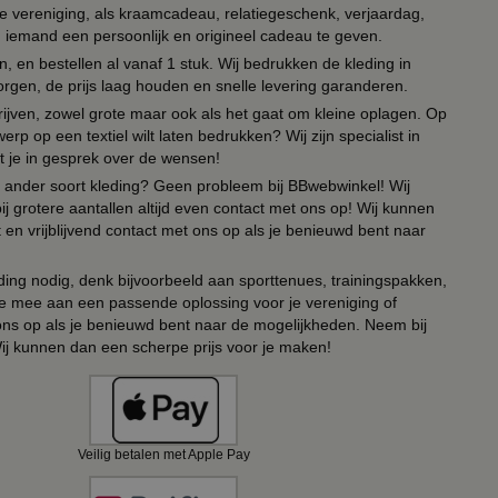
lie vereniging, als kraamcadeau, relatiegeschenk, verjaardag,
om iemand een persoonlijk en origineel cadeau te geven.
 en bestellen al vanaf 1 stuk. Wij bedrukken de kleding in
orgen, de prijs laag houden en snelle levering garanderen.
drijven, zowel grote maar ook als het gaat om kleine oplagen. Op
erp op een textiel wilt laten bedrukken? Wij zijn specialist in
t je in gesprek over de wensen!
 of ander soort kleding? Geen probleem bij BBwebwinkel! Wij
ij grotere aantallen altijd even contact met ons op! Wij kunnen
en vrijblijvend contact met ons op als je benieuwd bent naar
ing nodig, denk bijvoorbeeld aan sporttenues, trainingspakken,
e mee aan een passende oplossing voor je vereniging of
 ons op als je benieuwd bent naar de mogelijkheden. Neem bij
Wij kunnen dan een scherpe prijs voor je maken!
Veilig betalen met Apple Pay