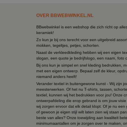
OVER BBWEBWINKEL.NL
BBwebwinkel is een webshop die zich richt op alle
keramiek!
Zo kun je bij ons terecht voor een uitgebreid assor
mokken, tegeltjes, petjes, schorten.
Naast de verkleedkleding hebben wij een eigen text
slogan, een quote je bedrijfslogo, een naam, foto 
Bij ons kun je simpel en snel kleding bedrukken, mo
met een eigen ontwerp. Bepaal zelf de kleur, opdr
niemand anders heeft!
Verander textiel in buitengewone kunst - Wij zijn j
meesterwerken. Of het nu T-shirts, tassen, schorten
textiel, kunnen wij het bedrukken voor jou! Onze cr
ontwerpafdeling die erop gebrand is om jouw visie t
wij zorgen ervoor dat elk detail klopt. Of je nu ee
of gewoon je eigen stijl wilt laten zien wij staan
beste van alles? Onze toewijding aan kwaliteit be
minimumaantallen om je zorgen over te maken, omda