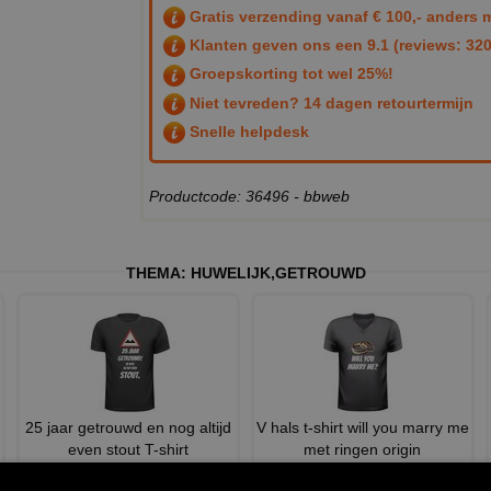
Gratis verzending vanaf € 100,- anders m
Klanten geven ons een
9.1
(reviews: 320
Groepskorting tot wel 25%!
Niet tevreden? 14 dagen retourtermijn
Snelle helpdesk
Productcode: 36496 - bbweb
THEMA:
HUWELIJK
,
GETROUWD
25 jaar getrouwd en nog altijd
V hals t-shirt will you marry me
even stout T-shirt
met ringen origin
€ 20,95
€ 24,95