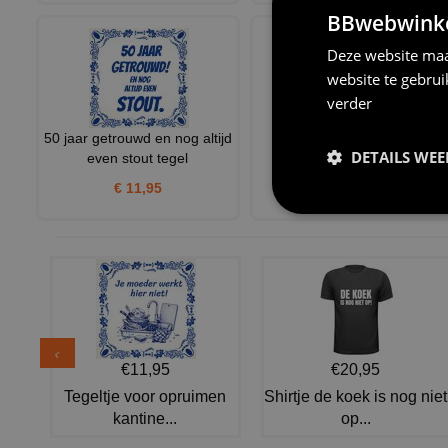
BBwebwinkel
Deze website maa
website te gebru
verder
50 jaar getrouwd en nog altijd
25 jaar getrouwd
DETAILS WE
even stout tegel
spreukentegel huwelijk
€ 11,95
€ 11,95
€11,95
€20,95
Tegeltje voor opruimen
Shirtje de koek is nog niet
kantine...
op...