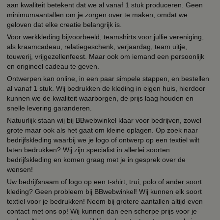
aan kwaliteit betekent dat we al vanaf 1 stuk produceren. Geen
minimumaantallen om je zorgen over te maken, omdat we
geloven dat elke creatie belangrijk is.
Voor werkkleding bijvoorbeeld, teamshirts voor jullie vereniging,
als kraamcadeau, relatiegeschenk, verjaardag, team uitje,
touwerij, vrijgezellenfeest. Maar ook om iemand een persoonlijk
en origineel cadeau te geven.
Ontwerpen kan online, in een paar simpele stappen, en bestellen
al vanaf 1 stuk. Wij bedrukken de kleding in eigen huis, hierdoor
kunnen we de kwaliteit waarborgen, de prijs laag houden en
snelle levering garanderen.
Natuurlijk staan wij bij BBwebwinkel klaar voor bedrijven, zowel
grote maar ook als het gaat om kleine oplagen. Op zoek naar
bedrijfskleding waarbij we je logo of ontwerp op een textiel wilt
laten bedrukken? Wij zijn specialist in allerlei soorten
bedrijfskleding en komen graag met je in gesprek over de
wensen!
Uw bedrijfsnaam of logo op een t-shirt, trui, polo of ander soort
kleding? Geen probleem bij BBwebwinkel! Wij kunnen elk soort
textiel voor je bedrukken! Neem bij grotere aantallen altijd even
contact met ons op! Wij kunnen dan een scherpe prijs voor je