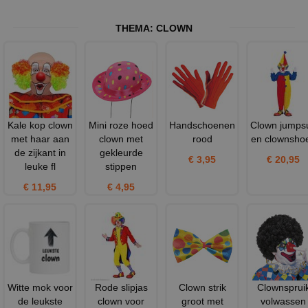
THEMA:
CLOWN
Kale kop clown
Mini roze hoed
Handschoenen
Clown jumpsu
met haar aan
clown met
rood
en clownsho
de zijkant in
gekleurde
€ 3,95
€ 20,95
leuke fl
stippen
€ 11,95
€ 4,95
Witte mok voor
Rode slipjas
Clown strik
Clownsprui
de leukste
clown voor
groot met
volwassen