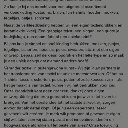
Zo kun je bij ons terecht voor een uitgebreid assortiment
verkleedkleding kostuums, brillen, fun t-shirts, hoeden, mokken,
tegeltjes, petjes, schorten.
Naast de verkleedkleding hebben wij een eigen textieldrukkerij en
keramiekdrukkerij. Een grappige tekst, een slogan, een quote je
bedrijfslogo, een naam, foto of een unieke print?
Bij ons kun je simpel en snel kleding bedrukken, mokken, petjes,
tegeltjes, schorten, hoodies, polos, sweaters etc. met een eigen
ontwerp. Bepaal zelf de kleur, opdruk en het lettertype en zo maak
je een uniek design dat niemand anders heeft!
Verander textiel in buitengewone kunst - Wij zijn jouw partners in
het transformeren van textiel tot unieke meesterwerken. Of het nu
T-shirts, tassen, schorten, polos, petten of zelfs koussen zijn - als
het gemaakt is van textiel, kunnen wij het bedrukken voor jou!
Onze creativiteit kent geen grenzen, dankzij onze eigen
ontwerpafdeling die erop gebrand is om jouw visie tot leven te
brengen. Van het eerste idee tot het laatste stiksel, wij zorgen
ervoor dat elk detail klopt. Of je nu een gepersonaliseerd
geschenk wilt creëren, je merk wilt promoten of gewoon je eigen
stijl wilt laten zien wij staan paraat met innovatieve ideeën en
hoogwaardige afdrukken. Het beste van alles? Onze toewijding