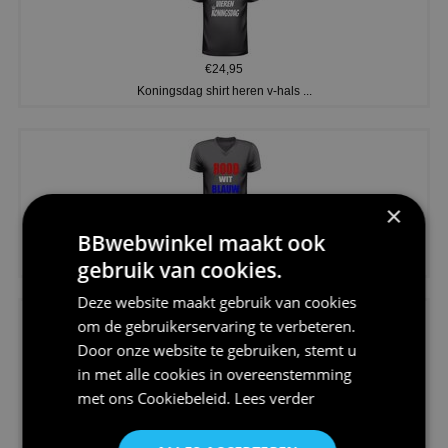
€24,95
Koningsdag shirt heren v-hals ...
×
BBwebwinkel maakt ook
€24,95
V-hals shirt rood wit blauw st...
gebruik van cookies.
Deze website maakt gebruik van cookies
om de gebruikerservaring te verbeteren.
Door onze website te gebruiken, stemt u
in met alle cookies in overeenstemming
met ons
Cookiebeleid
.
Lees verder
€24,95
I love korfbal t-shirt sport s...