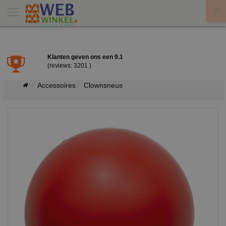
X
Klanten geven ons een
9.1
(reviews: 3201 )
Accessoires
Clownsneus