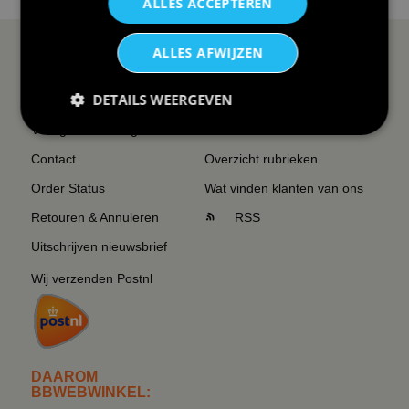
ALLES ACCEPTEREN
ALLES AFWIJZEN
SERVICE EN INFO
OVERZICHT
DETAILS WEERGEVEN
Reviews
Sitemapping
Veel gestelde vragen
Overzicht thema's
Contact
Overzicht rubrieken
Order Status
Wat vinden klanten van ons
Retouren & Annuleren
RSS
Uitschrijven nieuwsbrief
Wij verzenden Postnl
DAAROM
BBWEBWINKEL: