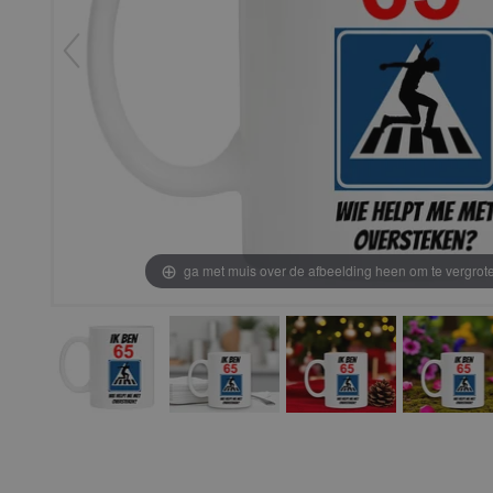
ga met muis over de afbeelding heen om te vergrot