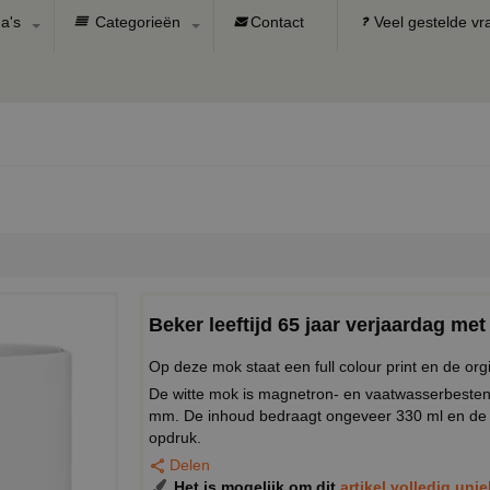
a's
Categorieën
Contact
Veel gestelde v
Beker leeftijd 65 jaar verjaardag me
Op deze mok staat een full colour print en de org
De witte mok is magnetron- en vaatwasserbeste
mm. De inhoud bedraagt ongeveer 330 ml en de 
opdruk.
Delen
Het is mogelijk om dit
artikel volledig uni