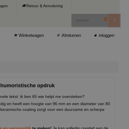
ragen
Retour & Annulering
X
Winkelwagen
Afrekenen
inloggen
t humoristische opdruk
inele tekst: ik ben 65 wie helpt me oversteken?
ndig en heeft een hoogte van 96 mm en een diameter van 80
keramische coating zorgt voor een duurzame en scherpe
ek en persoonlijk
te maken!
Je kan volledig creatief aan de