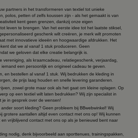
ouw partners in het transformeren van textiel tot unieke
, polos, petten of zelfs koussen zijn - als het gemaakt is van
eativiteit kent geen grenzen, dankzij onze eigen
ot leven te brengen. Van het eerste idee tot het laatste stiksel,
n gepersonaliseerd geschenk wilt creëren, je merk wilt promoten
 paraat met innovatieve ideeën en hoogwaardige afdrukken. Het
tekent dat we al vanaf 1 stuk produceren. Geen
t we geloven dat elke creatie belangrijk is.
lie vereniging, als kraamcadeau, relatiegeschenk, verjaardag,
om iemand een persoonlijk en origineel cadeau te geven.
 en bestellen al vanaf 1 stuk. Wij bedrukken de kleding in
orgen, de prijs laag houden en snelle levering garanderen.
drijven, zowel grote maar ook als het gaat om kleine oplagen. Op
erp op een textiel wilt laten bedrukken? Wij zijn specialist in
t je in gesprek over de wensen!
 of ander soort kleding? Geen probleem bij BBwebwinkel! Wij
ij grotere aantallen altijd even contact met ons op! Wij kunnen
en vrijblijvend contact met ons op als je benieuwd bent naar
ing nodig, denk bijvoorbeeld aan sporttenues, trainingspakken,