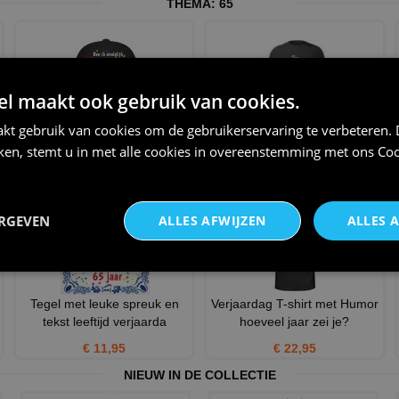
THEMA:
65
 maakt ook gebruik van cookies.
kt gebruik van cookies om de gebruikerservaring te verbeteren.
Pet ben ik eindelijk 65 jaar krijg
Humoristische Longsleeve
ik zon stomme
voor Mannen Ik ben niet o
iken, stemt u in met alle cookies in overeenstemming met ons
Coo
€ 12,95
€ 25,95
ERGEVEN
ALLES AFWIJZEN
ALLES 
Tegel met leuke spreuk en
Verjaardag T-shirt met Humor
tekst leeftijd verjaarda
hoeveel jaar zei je?
€ 11,95
€ 22,95
NIEUW IN DE COLLECTIE