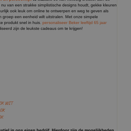
 nu van een strakke simplistische designs houdt, gekke kleuren
tuurlijk ook leuk om online te ontwerpen en weg te geven als
n groep een eenheid wilt uitstralen. Met onze simpele
ke produkt snel in huis.
personaliseer Beker leeftijd 65 jaar
seerd zijn de leukste cadeaus om te krijgen!
OK WIT
OK
OK
xtiel in ons eigen bedrijf. Hierdoor zijn de mogelijkheden