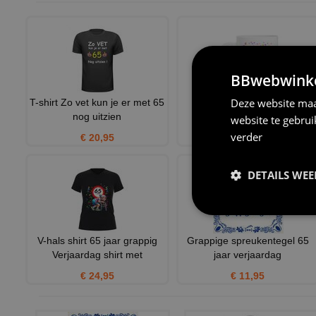
BBwebwinkel
Deze website maa
T-shirt Zo vet kun je er met 65
Mok voor verjaardag alle
nog uitzien
leeftijden Hoe oud zei je
website te gebru
verder
€ 20,95
€ 12,95
DETAILS WE
V-hals shirt 65 jaar grappig
Grappige spreukentegel 65
Verjaardag shirt met
jaar verjaardag
€ 24,95
€ 11,95