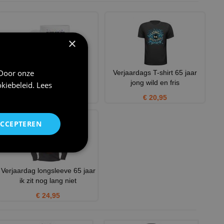
×
 Door onze
Ik zit nog niet achter de
Verjaardags T-shirt 65 jaar
geraniums! leeftijd 65 j
jong wild en fris
kiebeleid
.
Lees
€ 12,95
€ 20,95
ACCEPTEREN
Verjaardag longsleeve 65 jaar
ik zit nog lang niet
€ 24,95