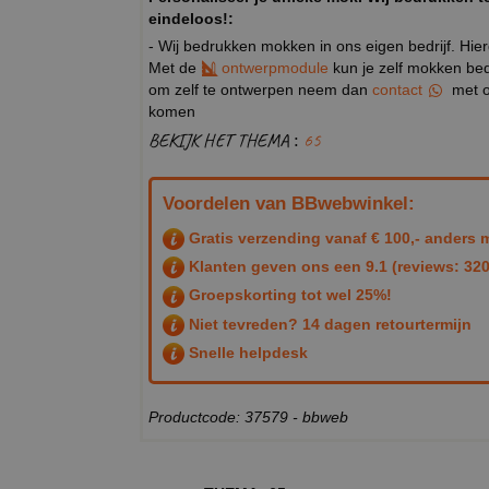
eindeloos!:
- Wij bedrukken mokken in ons eigen bedrijf. Hie
Met de
ontwerpmodule
kun je zelf mokken bedr
om zelf te ontwerpen neem dan
contact
met o
komen
BEKIJK HET THEMA :
65
Voordelen van BBwebwinkel:
Gratis verzending vanaf € 100,- anders m
Klanten geven ons een
9.1
(reviews: 320
Groepskorting tot wel 25%!
Niet tevreden? 14 dagen retourtermijn
Snelle helpdesk
Productcode: 37579 - bbweb