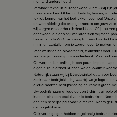
niemand anders heeft!
Verander textiel in buitengewone kunst - Wij zijn j
meesterwerken. Of het nu T-shirts, tassen, schorten
textiel, kunnen wij het bedrukken voor jou! Onze cr
ontwerpafdeling die erop gebrand is om jouw visie t
wij zorgen ervoor dat elk detail klopt. Of je nu ee
of gewoon je eigen stijl wilt laten zien wij staan
beste van alles? Onze toewijding aan kwaliteit be
minimumaantallen om je zorgen over te maken, omda
Voor werkkleding bijvoorbeeld, teamshirts voor jul
team uitje, touwerij, vrijgezellenfeest. Maar ook 
Ontwerpen kan online, in een paar simpele stappen,
eigen huis, hierdoor kunnen we de kwaliteit waarb
Natuurlijk staan wij bij BBwebwinkel klaar voor be
zoek naar bedrijfskleding waarbij we je logo of ontw
allerlei soorten bedrijfskleding en komen graag me
Uw bedrijfsnaam of logo op een t-shirt, trui, polo
kunnen elk soort textiel voor je bedrukken! Neem b
dan een scherpe prijs voor je maken. Neem gerust 
de mogelijkheden.
Ook verenigingen hebben regelmatig bedrukte kled