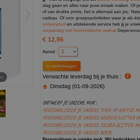
slag gaan en alles naar jouw smaak maken. Of je
of van drukke prints, het is allemaal aan jou. Na
cadeau. Of voor groepsactiviteiten waar je als éé
ontwerptool
en uitstekende service heb jij je unie
verjaardag met humoristische opdruk
Gepersonali
€ 12,95
Aantal :
Verwachte leverdag bij je thuis :
en
Dinsdag (01-09-2026)
ONTWERP JE UNIEKE MOK :
PERSONALISEER JE UNIEKE THEE OF KOFFIE M
PERSONALISEER JE UNIEKE GOUDEN GLITTER M
PERSONALISEER JE UNIEKE ZILVER GLITTER M
PERSONALISEER JE UNIEKE KOPJE
Personaliseer je unieke mok. Wij bedrukken te