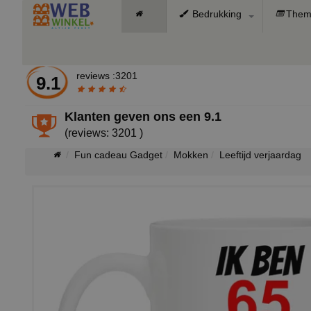
Bedrukking
Them
reviews :3201
9.1
Klanten geven ons een
9.1
(reviews: 3201 )
Fun cadeau Gadget
Mokken
Leeftijd verjaardag